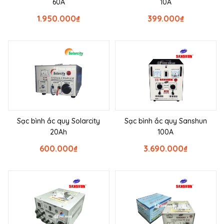
60A
10A
1.950.000
₫
399.000
₫
Sạc bình ắc quy Solarcity
Sạc bình ắc quy Sanshun
20Ah
100A
600.000
₫
3.690.000
₫