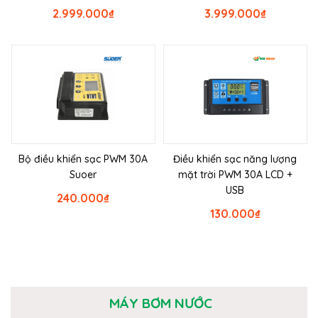
2.999.000
₫
3.999.000
₫
Bộ điều khiển sạc PWM 30A
Điều khiển sạc năng lượng
Suoer
mặt trời PWM 30A LCD +
USB
240.000
₫
130.000
₫
MÁY BƠM NƯỚC