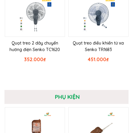
Quạt treo 2 dây chuyển
Quạt treo điều khiển từ xa
hướng điện Senko TC1620
Senko TR1683
352.000
₫
451.000
₫
PHỤ KIỆN