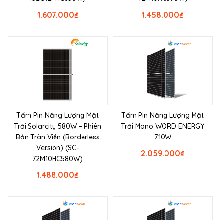
1.607.000
₫
1.458.000
₫
Tấm Pin Năng Lượng Mặt
Tấm Pin Năng Lượng Mặt
Trời Solarcity 580W – Phiên
Trời Mono WORD ENERGY
Bản Tràn Viền (Borderless
710W
Version) (SC-
2.059.000
₫
72M10HC580W)
1.488.000
₫