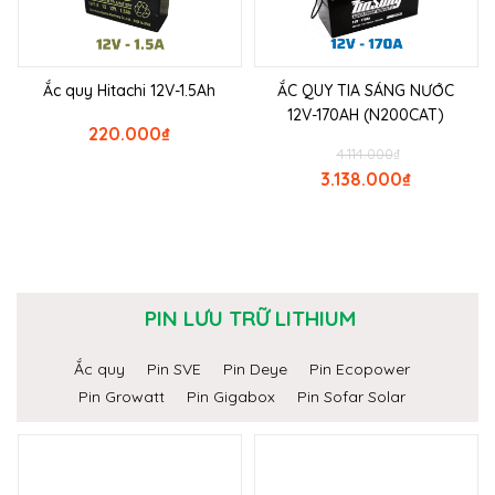
Ắc quy Hitachi 12V-1.5Ah
ẮC QUY TIA SÁNG NƯỚC
12V-170AH (N200CAT)
220.000
₫
4.114.000
₫
3.138.000
₫
PIN LƯU TRỮ LITHIUM
Ắc quy
Pin SVE
Pin Deye
Pin Ecopower
Pin Growatt
Pin Gigabox
Pin Sofar Solar