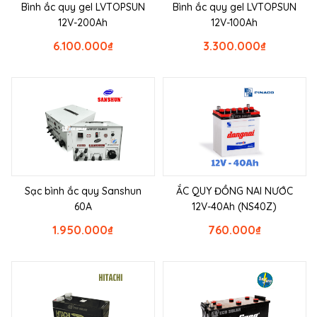
Bình ắc quy gel LVTOPSUN
Bình ắc quy gel LVTOPSUN
12V-200Ah
12V-100Ah
6.100.000
₫
3.300.000
₫
Sạc bình ắc quy Sanshun
ẮC QUY ĐỒNG NAI NƯỚC
60A
12V-40Ah (NS40Z)
1.950.000
₫
760.000
₫