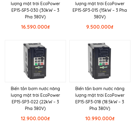
lượng mặt trời EcoPower
lượng mặt trời EcoPower
EP15-SP3-030 (30kW – 3
EP15-SP3-015 (15kW – 3 Pha
Pha 380V)
380V)
16.590.000
₫
9.500.000
₫
Biến tần bơm nước năng
Biến tần bơm nước năng
lượng mặt trời EcoPower
lượng mặt trời EcoPower
EP15-SP3-022 (22kW – 3
EP15-SP3-018 (18.5kW – 3
Pha 380V)
Pha 380V)
12.900.000
₫
10.990.000
₫