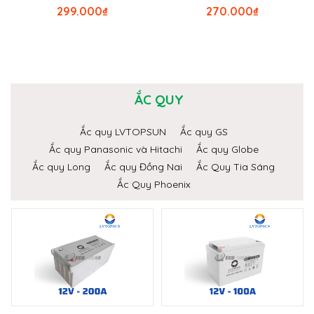
299.000
₫
270.000
₫
ẮC QUY
Ắc quy LVTOPSUN
Ắc quy GS
Ắc quy Panasonic và Hitachi
Ắc quy Globe
Ắc quy Long
Ắc quy Đồng Nai
Ắc Quy Tia Sáng
Ắc Quy Phoenix