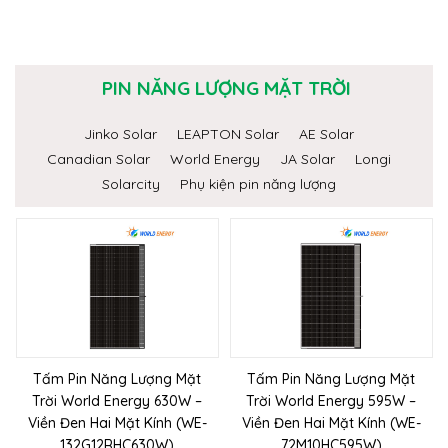
PIN NĂNG LƯỢNG MẶT TRỜI
Jinko Solar
LEAPTON Solar
AE Solar
Canadian Solar
World Energy
JA Solar
Longi
Solarcity
Phụ kiện pin năng lượng
Tấm Pin Năng Lượng Mặt
Tấm Pin Năng Lượng Mặt
Trời World Energy 630W –
Trời World Energy 595W –
Viền Đen Hai Mặt Kính (WE-
Viền Đen Hai Mặt Kính (WE-
132G12RHC630W)
72M10HC595W)