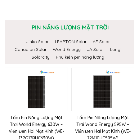
PIN NĂNG LƯỢNG MẶT TRỜI
Jinko Solar
LEAPTON Solar
AE Solar
Canadian Solar
World Energy
JA Solar
Longi
Solarcity
Phụ kiện pin năng lượng
Tấm Pin Năng Lượng Mặt
Tấm Pin Năng Lượng Mặt
Trời World Energy 630W –
Trời World Energy 595W –
Viền Đen Hai Mặt Kính (WE-
Viền Đen Hai Mặt Kính (WE-
132G12RHC630W)
72M10HC595W)