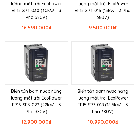
lượng mặt trời EcoPower
lượng mặt trời EcoPower
EP15-SP3-030 (30kW – 3
EP15-SP3-015 (15kW – 3 Pha
Pha 380V)
380V)
16.590.000
₫
9.500.000
₫
Biến tần bơm nước năng
Biến tần bơm nước năng
lượng mặt trời EcoPower
lượng mặt trời EcoPower
EP15-SP3-022 (22kW – 3
EP15-SP3-018 (18.5kW – 3
Pha 380V)
Pha 380V)
12.900.000
₫
10.990.000
₫