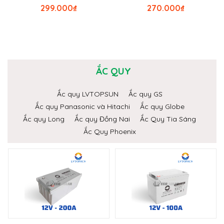
299.000
₫
270.000
₫
ẮC QUY
Ắc quy LVTOPSUN
Ắc quy GS
Ắc quy Panasonic và Hitachi
Ắc quy Globe
Ắc quy Long
Ắc quy Đồng Nai
Ắc Quy Tia Sáng
Ắc Quy Phoenix