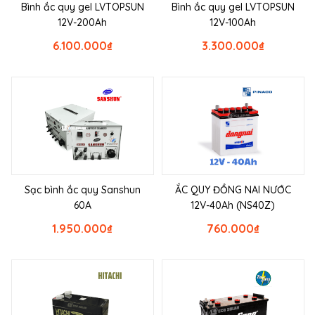
Bình ắc quy gel LVTOPSUN
Bình ắc quy gel LVTOPSUN
12V-200Ah
12V-100Ah
6.100.000
₫
3.300.000
₫
Sạc bình ắc quy Sanshun
ẮC QUY ĐỒNG NAI NƯỚC
60A
12V-40Ah (NS40Z)
1.950.000
₫
760.000
₫