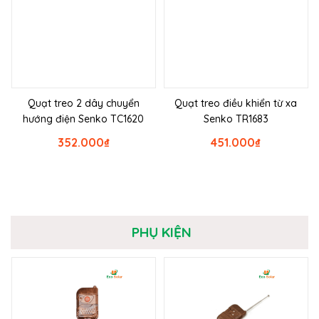
Quạt treo 2 dây chuyển
Quạt treo điều khiển từ xa
hướng điện Senko TC1620
Senko TR1683
352.000
₫
451.000
₫
PHỤ KIỆN