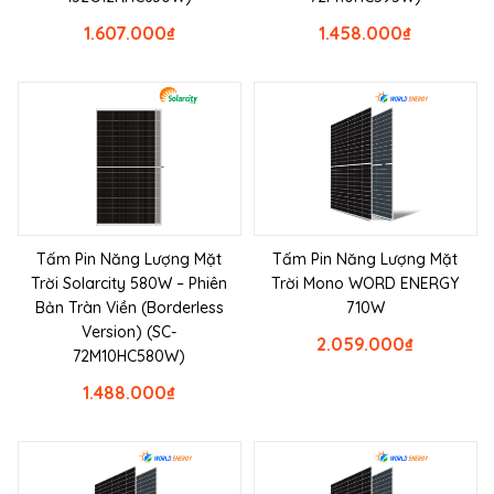
1.607.000
₫
1.458.000
₫
Tấm Pin Năng Lượng Mặt
Tấm Pin Năng Lượng Mặt
Trời Solarcity 580W – Phiên
Trời Mono WORD ENERGY
Bản Tràn Viền (Borderless
710W
Version) (SC-
2.059.000
₫
72M10HC580W)
1.488.000
₫