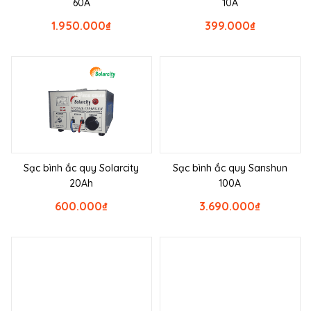
60A
10A
1.950.000
₫
399.000
₫
Sạc bình ắc quy Solarcity
Sạc bình ắc quy Sanshun
20Ah
100A
600.000
₫
3.690.000
₫