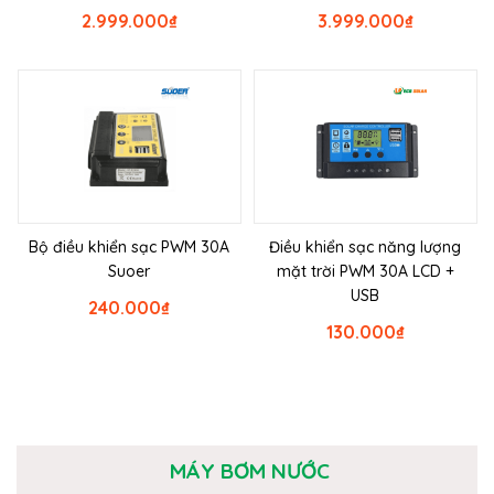
2.999.000
₫
3.999.000
₫
Bộ điều khiển sạc PWM 30A
Điều khiển sạc năng lượng
Suoer
mặt trời PWM 30A LCD +
USB
240.000
₫
130.000
₫
MÁY BƠM NƯỚC