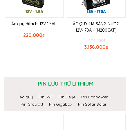
Ắc quy Hitachi 12V-1.5Ah
ẮC QUY TIA SÁNG NƯỚC
12V-170AH (N200CAT)
220.000
₫
4.114.000
₫
3.138.000
₫
PIN LƯU TRỮ LITHIUM
Ắc quy
Pin SVE
Pin Deye
Pin Ecopower
Pin Growatt
Pin Gigabox
Pin Sofar Solar