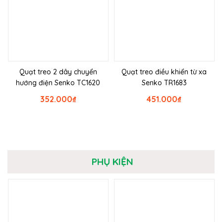
Quạt treo 2 dây chuyển
Quạt treo điều khiển từ xa
hướng điện Senko TC1620
Senko TR1683
352.000
₫
451.000
₫
PHỤ KIỆN