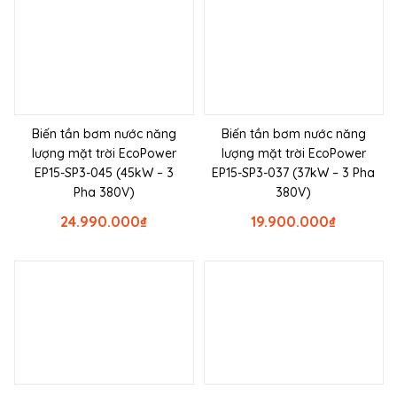
Biến tần bơm nước năng
Biến tần bơm nước năng
lượng mặt trời EcoPower
lượng mặt trời EcoPower
EP15-SP3-045 (45kW – 3
EP15-SP3-037 (37kW – 3 Pha
Pha 380V)
380V)
24.990.000
₫
19.900.000
₫