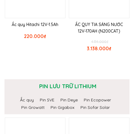
Ắc quy Hitachi 12V-1.5Ah
ẮC QUY TIA SÁNG NƯỚC
12V-170AH (N200CAT)
220.000
₫
4.114.000
₫
3.138.000
₫
PIN LƯU TRỮ LITHIUM
Ắc quy
Pin SVE
Pin Deye
Pin Ecopower
Pin Growatt
Pin Gigabox
Pin Sofar Solar