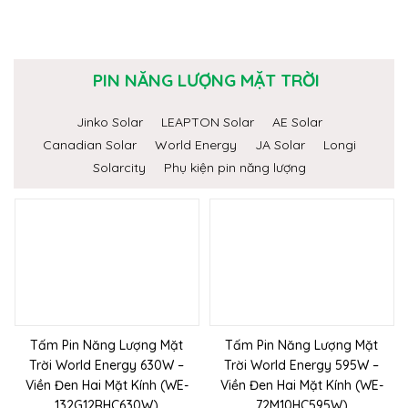
PIN NĂNG LƯỢNG MẶT TRỜI
Jinko Solar
LEAPTON Solar
AE Solar
Canadian Solar
World Energy
JA Solar
Longi
Solarcity
Phụ kiện pin năng lượng
Tấm Pin Năng Lượng Mặt
Tấm Pin Năng Lượng Mặt
Trời World Energy 630W –
Trời World Energy 595W –
Viền Đen Hai Mặt Kính (WE-
Viền Đen Hai Mặt Kính (WE-
132G12RHC630W)
72M10HC595W)