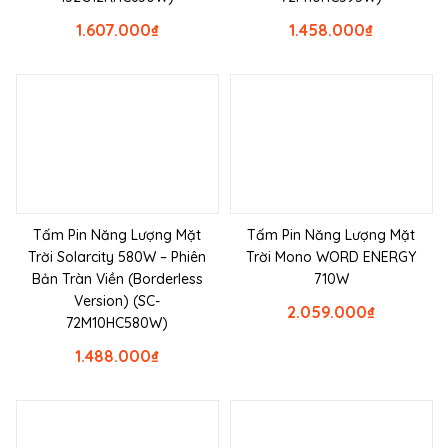
1.607.000
₫
1.458.000
₫
Tấm Pin Năng Lượng Mặt
Tấm Pin Năng Lượng Mặt
Trời Solarcity 580W – Phiên
Trời Mono WORD ENERGY
Bản Tràn Viền (Borderless
710W
Version) (SC-
2.059.000
₫
72M10HC580W)
1.488.000
₫