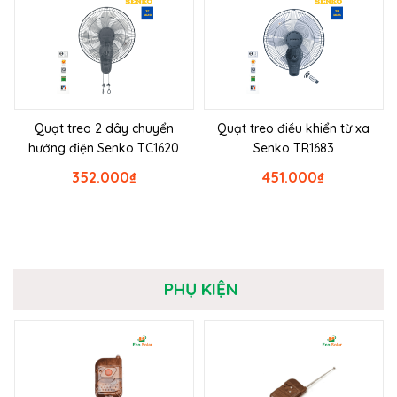
Quạt treo 2 dây chuyển
Quạt treo điều khiển từ xa
hướng điện Senko TC1620
Senko TR1683
352.000
₫
451.000
₫
PHỤ KIỆN