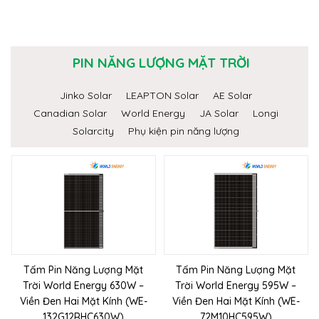
PIN NĂNG LƯỢNG MẶT TRỜI
Jinko Solar
LEAPTON Solar
AE Solar
Canadian Solar
World Energy
JA Solar
Longi
Solarcity
Phụ kiện pin năng lượng
Tấm Pin Năng Lượng Mặt
Tấm Pin Năng Lượng Mặt
Trời World Energy 630W –
Trời World Energy 595W –
Viền Đen Hai Mặt Kính (WE-
Viền Đen Hai Mặt Kính (WE-
132G12RHC630W)
72M10HC595W)