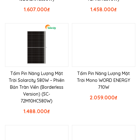
1.607.000
₫
1.458.000
₫
Tấm Pin Năng Lượng Mặt
Tấm Pin Năng Lượng Mặt
Trời Solarcity 580W – Phiên
Trời Mono WORD ENERGY
Bản Tràn Viền (Borderless
710W
Version) (SC-
2.059.000
₫
72M10HC580W)
1.488.000
₫