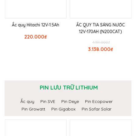
Ắc quy Hitachi 12V-1.5Ah
ẮC QUY TIA SÁNG NƯỚC
12V-170AH (N200CAT)
220.000
₫
4.114.000
₫
3.138.000
₫
PIN LƯU TRỮ LITHIUM
Ắc quy
Pin SVE
Pin Deye
Pin Ecopower
Pin Growatt
Pin Gigabox
Pin Sofar Solar