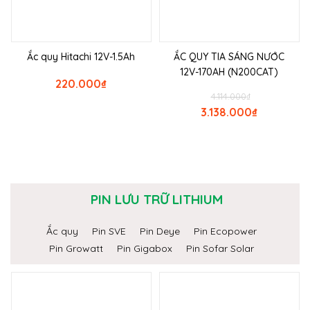
Ắc quy Hitachi 12V-1.5Ah
ẮC QUY TIA SÁNG NƯỚC
12V-170AH (N200CAT)
220.000
₫
4.114.000
₫
3.138.000
₫
PIN LƯU TRỮ LITHIUM
Ắc quy
Pin SVE
Pin Deye
Pin Ecopower
Pin Growatt
Pin Gigabox
Pin Sofar Solar