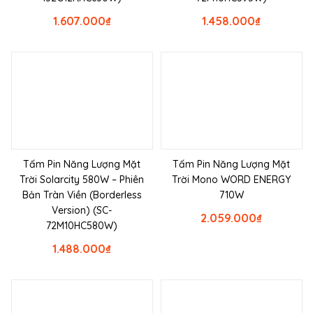
1.607.000
₫
1.458.000
₫
Tấm Pin Năng Lượng Mặt
Tấm Pin Năng Lượng Mặt
Trời Solarcity 580W – Phiên
Trời Mono WORD ENERGY
Bản Tràn Viền (Borderless
710W
Version) (SC-
2.059.000
₫
72M10HC580W)
1.488.000
₫