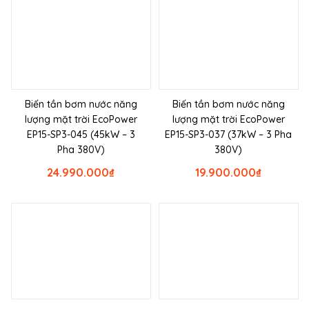
Biến tần bơm nước năng
Biến tần bơm nước năng
lượng mặt trời EcoPower
lượng mặt trời EcoPower
EP15-SP3-045 (45kW – 3
EP15-SP3-037 (37kW – 3 Pha
Pha 380V)
380V)
24.990.000
₫
19.900.000
₫