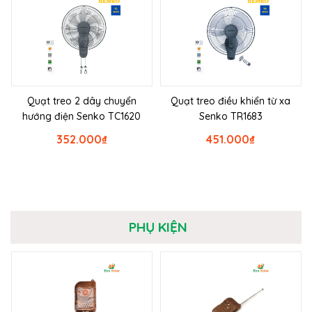
Quạt treo 2 dây chuyển
Quạt treo điều khiển từ xa
hướng điện Senko TC1620
Senko TR1683
352.000
₫
451.000
₫
PHỤ KIỆN