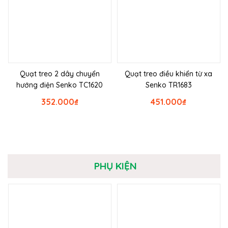
Quạt treo 2 dây chuyển
Quạt treo điều khiển từ xa
hướng điện Senko TC1620
Senko TR1683
352.000
₫
451.000
₫
PHỤ KIỆN