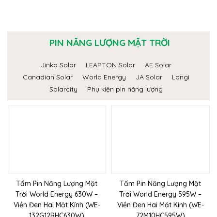
PIN NĂNG LƯỢNG MẶT TRỜI
Jinko Solar
LEAPTON Solar
AE Solar
Canadian Solar
World Energy
JA Solar
Longi
Solarcity
Phụ kiện pin năng lượng
Tấm Pin Năng Lượng Mặt
Tấm Pin Năng Lượng Mặt
Trời World Energy 630W –
Trời World Energy 595W –
Viền Đen Hai Mặt Kính (WE-
Viền Đen Hai Mặt Kính (WE-
132G12RHC630W)
72M10HC595W)