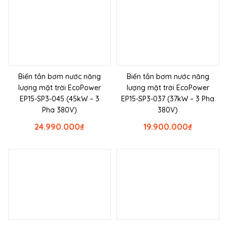
Biến tần bơm nước năng
Biến tần bơm nước năng
lượng mặt trời EcoPower
lượng mặt trời EcoPower
EP15-SP3-045 (45kW – 3
EP15-SP3-037 (37kW – 3 Pha
Pha 380V)
380V)
24.990.000
₫
19.900.000
₫