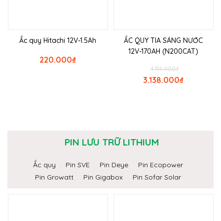
Ắc quy Hitachi 12V-1.5Ah
ẮC QUY TIA SÁNG NƯỚC
12V-170AH (N200CAT)
220.000
₫
4.114.000
₫
3.138.000
₫
PIN LƯU TRỮ LITHIUM
Ắc quy
Pin SVE
Pin Deye
Pin Ecopower
Pin Growatt
Pin Gigabox
Pin Sofar Solar