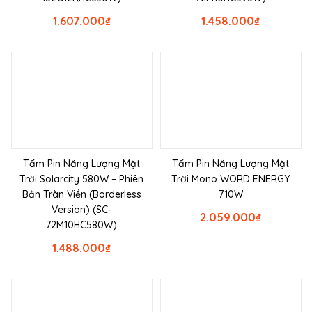
1.607.000
₫
1.458.000
₫
Tấm Pin Năng Lượng Mặt
Tấm Pin Năng Lượng Mặt
Trời Solarcity 580W – Phiên
Trời Mono WORD ENERGY
Bản Tràn Viền (Borderless
710W
Version) (SC-
2.059.000
₫
72M10HC580W)
1.488.000
₫