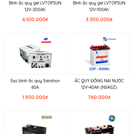
Bình ắc quy gel LVTOPSUN
Bình ắc quy gel LVTOPSUN
12V-200Ah
12V-100Ah
6.100.000
₫
3.300.000
₫
Sạc bình ắc quy Sanshun
ẮC QUY ĐỒNG NAI NƯỚC
60A
12V-40Ah (NS40Z)
1.950.000
₫
760.000
₫