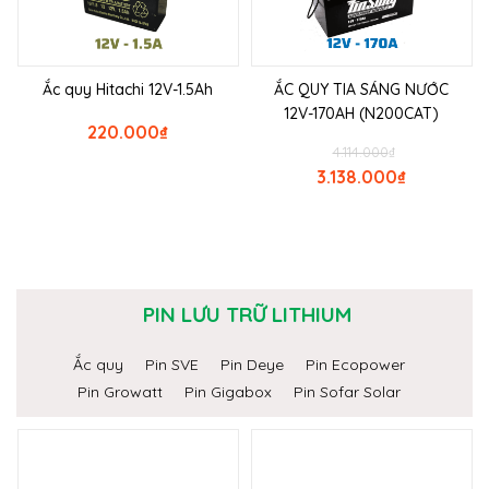
Ắc quy Hitachi 12V-1.5Ah
ẮC QUY TIA SÁNG NƯỚC
12V-170AH (N200CAT)
220.000
₫
4.114.000
₫
3.138.000
₫
PIN LƯU TRỮ LITHIUM
Ắc quy
Pin SVE
Pin Deye
Pin Ecopower
Pin Growatt
Pin Gigabox
Pin Sofar Solar