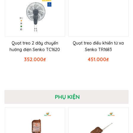
Quạt treo 2 dây chuyển
Quạt treo điều khiển từ xa
hướng điện Senko TC1620
Senko TR1683
352.000
₫
451.000
₫
PHỤ KIỆN