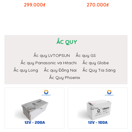
299.000
₫
270.000
₫
ẮC QUY
Ắc quy LVTOPSUN
Ắc quy GS
Ắc quy Panasonic và Hitachi
Ắc quy Globe
Ắc quy Long
Ắc quy Đồng Nai
Ắc Quy Tia Sáng
Ắc Quy Phoenix