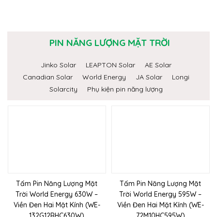
PIN NĂNG LƯỢNG MẶT TRỜI
Jinko Solar
LEAPTON Solar
AE Solar
Canadian Solar
World Energy
JA Solar
Longi
Solarcity
Phụ kiện pin năng lượng
Tấm Pin Năng Lượng Mặt
Tấm Pin Năng Lượng Mặt
Trời World Energy 630W –
Trời World Energy 595W –
Viền Đen Hai Mặt Kính (WE-
Viền Đen Hai Mặt Kính (WE-
132G12RHC630W)
72M10HC595W)