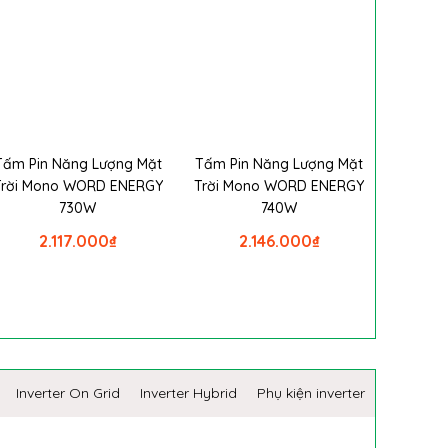
Tấm Pin Năng Lượng Mặt
Tấm Pin Năng Lượng Mặt
Trời Mono WORD ENERGY
Trời Mono WORD ENERGY
730W
740W
2.117.000
₫
2.146.000
₫
Inverter On Grid
Inverter Hybrid
Phụ kiện inverter