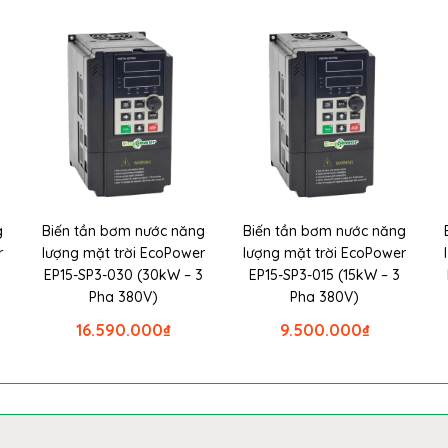
g
Biến tần bơm nước năng
Biến tần bơm nước năng
r
lượng mặt trời EcoPower
lượng mặt trời EcoPower
EP15-SP3-030 (30kW – 3
EP15-SP3-015 (15kW – 3
Pha 380V)
Pha 380V)
16.590.000
₫
9.500.000
₫