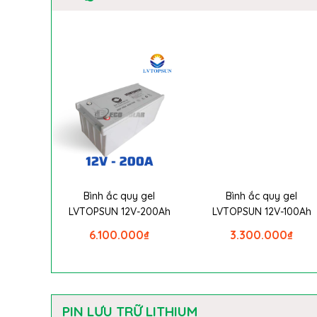
Bình ắc quy gel
Bình ắc quy gel
LVTOPSUN 12V-200Ah
LVTOPSUN 12V-100Ah
6.100.000
₫
3.300.000
₫
PIN LƯU TRỮ LITHIUM