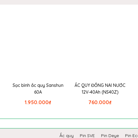
Sạc bình ắc quy Sanshun
ẮC QUY ĐỒNG NAI NƯỚC
60A
12V-40Ah (NS40Z)
1.950.000
₫
760.000
₫
Ắc quy
Pin SVE
Pin Deye
Pin E