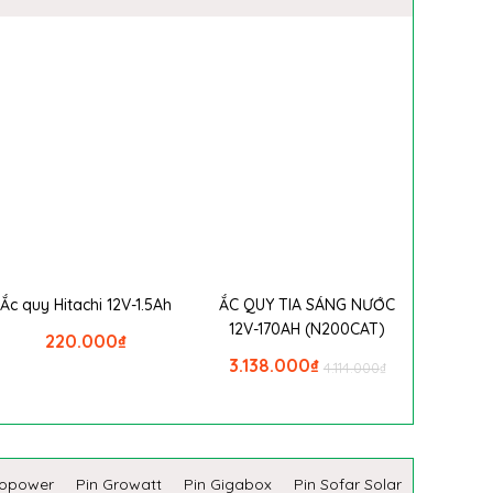
Ắc quy Hitachi 12V-1.5Ah
ẮC QUY TIA SÁNG NƯỚC
12V-170AH (N200CAT)
220.000
₫
3.138.000
₫
4.114.000
₫
copower
Pin Growatt
Pin Gigabox
Pin Sofar Solar