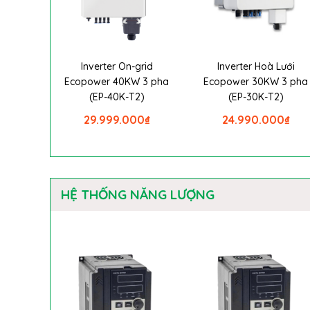
Inverter On-grid
Inverter Hoà Lưới
Ecopower 40KW 3 pha
Ecopower 30KW 3 pha
(EP-40K-T2)
(EP-30K-T2)
29.999.000
₫
24.990.000
₫
HỆ THỐNG NĂNG LƯỢNG