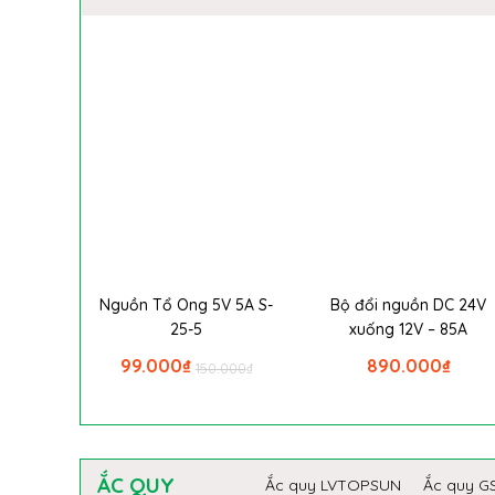
Nguồn Tổ Ong 5V 5A S-
Bộ đổi nguồn DC 24V
25-5
xuống 12V – 85A
99.000
₫
890.000
₫
150.000
₫
ẮC QUY
Ắc quy LVTOPSUN
Ắc quy G