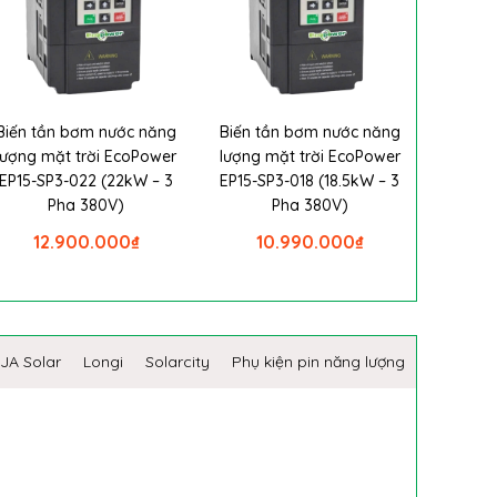
Biến tần bơm nước năng
Biến tần bơm nước năng
lượng mặt trời EcoPower
lượng mặt trời EcoPower
EP15-SP3-022 (22kW – 3
EP15-SP3-018 (18.5kW – 3
Pha 380V)
Pha 380V)
12.900.000
₫
10.990.000
₫
JA Solar
Longi
Solarcity
Phụ kiện pin năng lượng