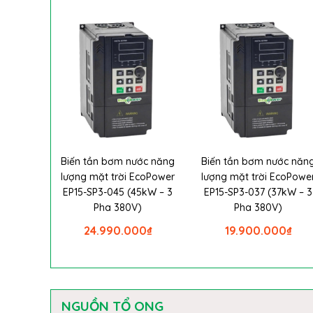
Biến tần bơm nước năng
Biến tần bơm nước năn
lượng mặt trời EcoPower
lượng mặt trời EcoPowe
EP15-SP3-045 (45kW – 3
EP15-SP3-037 (37kW – 3
Pha 380V)
Pha 380V)
24.990.000
₫
19.900.000
₫
NGUỒN TỔ ONG