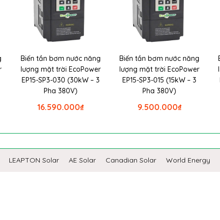
g
Biến tần bơm nước năng
Biến tần bơm nước năng
r
lượng mặt trời EcoPower
lượng mặt trời EcoPower
EP15-SP3-030 (30kW – 3
EP15-SP3-015 (15kW – 3
Pha 380V)
Pha 380V)
16.590.000
₫
9.500.000
₫
LEAPTON Solar
AE Solar
Canadian Solar
World Energy