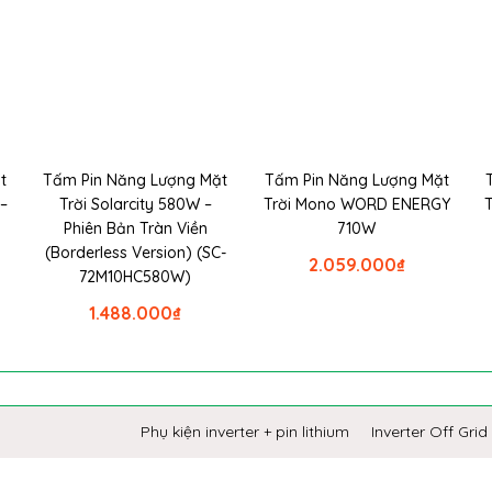
t
Tấm Pin Năng Lượng Mặt
Tấm Pin Năng Lượng Mặt
–
Trời Solarcity 580W –
Trời Mono WORD ENERGY
Phiên Bản Tràn Viền
710W
(Borderless Version) (SC-
2.059.000
₫
72M10HC580W)
1.488.000
₫
Phụ kiện inverter + pin lithium
Inverter Off Grid