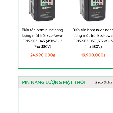
Biến tần bơm nước năng
Biến tần bơm nước năn
lượng mặt trời EcoPower
lượng mặt trời EcoPowe
EP15-SP3-045 (45kW – 3
EP15-SP3-037 (37kW – 3
Pha 380V)
Pha 380V)
24.990.000
₫
19.900.000
₫
PIN NĂNG LƯỢNG MẶT TRỜI
Jinko Solar