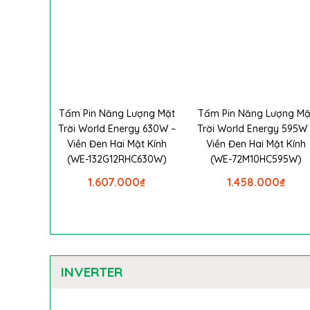
Tấm Pin Năng Lượng Mặt
Tấm Pin Năng Lượng Mặ
Trời World Energy 630W –
Trời World Energy 595W 
Viền Đen Hai Mặt Kính
Viền Đen Hai Mặt Kính
(WE-132G12RHC630W)
(WE-72M10HC595W)
1.607.000
₫
1.458.000
₫
INVERTER