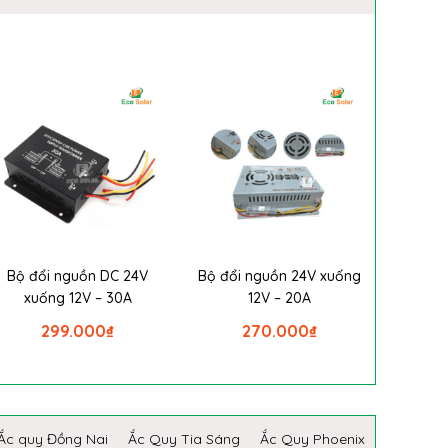
Bộ đổi nguồn DC 24V
Bộ đổi nguồn 24V xuống
xuống 12V – 30A
12V – 20A
299.000
₫
270.000
₫
Ắc quy Đồng Nai
Ắc Quy Tia Sáng
Ắc Quy Phoenix