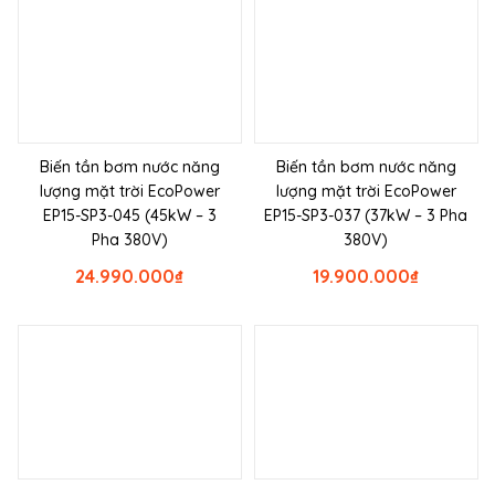
Biến tần bơm nước năng
Biến tần bơm nước năng
lượng mặt trời EcoPower
lượng mặt trời EcoPower
EP15-SP3-045 (45kW – 3
EP15-SP3-037 (37kW – 3 Pha
Pha 380V)
380V)
24.990.000
₫
19.900.000
₫