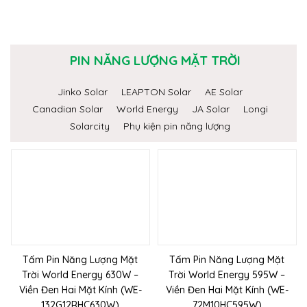
PIN NĂNG LƯỢNG MẶT TRỜI
Jinko Solar
LEAPTON Solar
AE Solar
Canadian Solar
World Energy
JA Solar
Longi
Solarcity
Phụ kiện pin năng lượng
Tấm Pin Năng Lượng Mặt
Tấm Pin Năng Lượng Mặt
Trời World Energy 630W –
Trời World Energy 595W –
Viền Đen Hai Mặt Kính (WE-
Viền Đen Hai Mặt Kính (WE-
132G12RHC630W)
72M10HC595W)