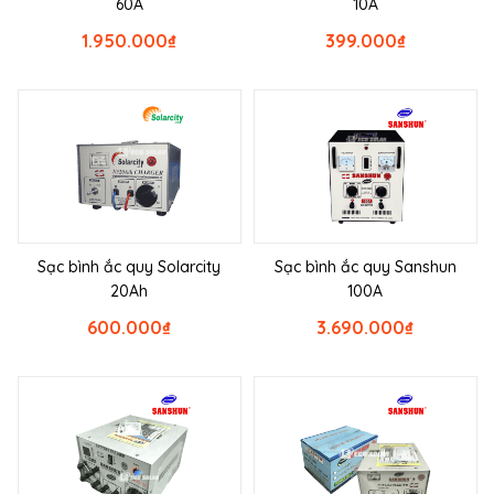
60A
10A
1.950.000
₫
399.000
₫
Sạc bình ắc quy Solarcity
Sạc bình ắc quy Sanshun
20Ah
100A
600.000
₫
3.690.000
₫