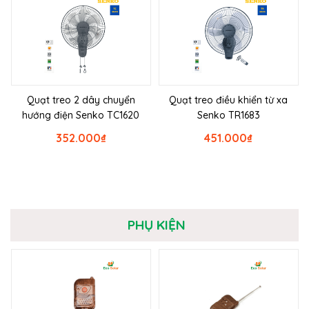
Quạt treo 2 dây chuyển
Quạt treo điều khiển từ xa
hướng điện Senko TC1620
Senko TR1683
352.000
₫
451.000
₫
PHỤ KIỆN