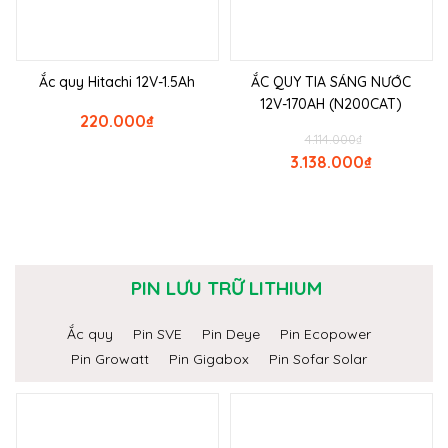
Ắc quy Hitachi 12V-1.5Ah
ẮC QUY TIA SÁNG NƯỚC
12V-170AH (N200CAT)
220.000
₫
4.114.000
₫
3.138.000
₫
PIN LƯU TRỮ LITHIUM
Ắc quy
Pin SVE
Pin Deye
Pin Ecopower
Pin Growatt
Pin Gigabox
Pin Sofar Solar