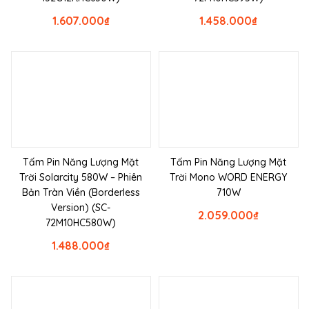
1.607.000
₫
1.458.000
₫
Tấm Pin Năng Lượng Mặt
Tấm Pin Năng Lượng Mặt
Trời Solarcity 580W – Phiên
Trời Mono WORD ENERGY
Bản Tràn Viền (Borderless
710W
Version) (SC-
2.059.000
₫
72M10HC580W)
1.488.000
₫