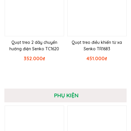
Quạt treo 2 dây chuyển
Quạt treo điều khiển từ xa
hướng điện Senko TC1620
Senko TR1683
352.000
₫
451.000
₫
PHỤ KIỆN