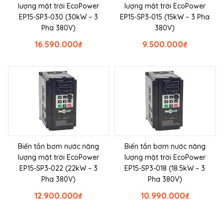
lượng mặt trời EcoPower
lượng mặt trời EcoPower
EP15-SP3-030 (30kW – 3
EP15-SP3-015 (15kW – 3 Pha
Pha 380V)
380V)
16.590.000
₫
9.500.000
₫
Biến tần bơm nước năng
Biến tần bơm nước năng
lượng mặt trời EcoPower
lượng mặt trời EcoPower
EP15-SP3-022 (22kW – 3
EP15-SP3-018 (18.5kW – 3
Pha 380V)
Pha 380V)
12.900.000
₫
10.990.000
₫