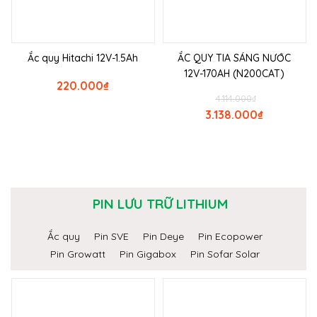
Ắc quy Hitachi 12V-1.5Ah
ẮC QUY TIA SÁNG NƯỚC
12V-170AH (N200CAT)
220.000
₫
4.114.000
₫
3.138.000
₫
PIN LƯU TRỮ LITHIUM
Ắc quy
Pin SVE
Pin Deye
Pin Ecopower
Pin Growatt
Pin Gigabox
Pin Sofar Solar