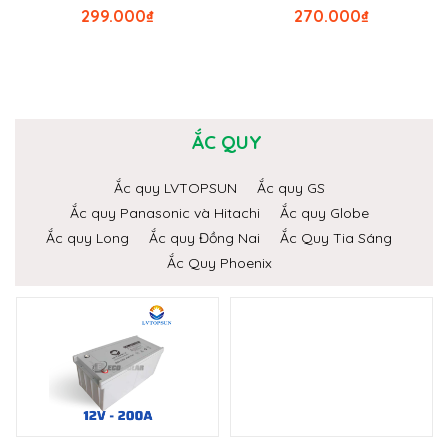
299.000
₫
270.000
₫
ẮC QUY
Ắc quy LVTOPSUN
Ắc quy GS
Ắc quy Panasonic và Hitachi
Ắc quy Globe
Ắc quy Long
Ắc quy Đồng Nai
Ắc Quy Tia Sáng
Ắc Quy Phoenix