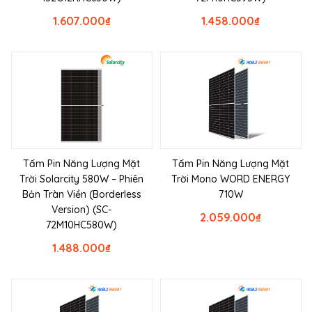
1.607.000
₫
1.458.000
₫
Tấm Pin Năng Lượng Mặt
Tấm Pin Năng Lượng Mặt
Trời Solarcity 580W – Phiên
Trời Mono WORD ENERGY
Bản Tràn Viền (Borderless
710W
Version) (SC-
2.059.000
₫
72M10HC580W)
1.488.000
₫