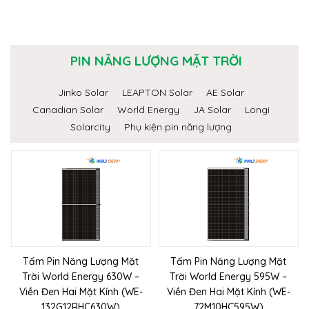
PIN NĂNG LƯỢNG MẶT TRỜI
Jinko Solar
LEAPTON Solar
AE Solar
Canadian Solar
World Energy
JA Solar
Longi
Solarcity
Phụ kiện pin năng lượng
Tấm Pin Năng Lượng Mặt
Tấm Pin Năng Lượng Mặt
Trời World Energy 630W –
Trời World Energy 595W –
Viền Đen Hai Mặt Kính (WE-
Viền Đen Hai Mặt Kính (WE-
132G12RHC630W)
72M10HC595W)