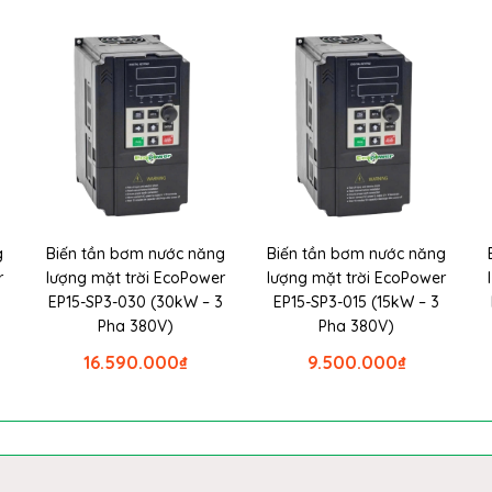
g
Biến tần bơm nước năng
Biến tần bơm nước năng
r
lượng mặt trời EcoPower
lượng mặt trời EcoPower
EP15-SP3-030 (30kW – 3
EP15-SP3-015 (15kW – 3
Pha 380V)
Pha 380V)
16.590.000
₫
9.500.000
₫