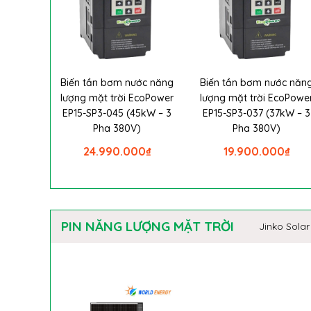
Biến tần bơm nước năng
Biến tần bơm nước năn
lượng mặt trời EcoPower
lượng mặt trời EcoPowe
EP15-SP3-045 (45kW – 3
EP15-SP3-037 (37kW – 3
Pha 380V)
Pha 380V)
24.990.000
₫
19.900.000
₫
PIN NĂNG LƯỢNG MẶT TRỜI
Jinko Solar