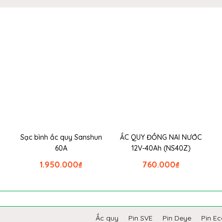
Sạc bình ắc quy Sanshun
ẮC QUY ĐỒNG NAI NƯỚC
60A
12V-40Ah (NS40Z)
1.950.000
₫
760.000
₫
Ắc quy
Pin SVE
Pin Deye
Pin E