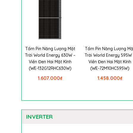
Tấm Pin Năng Lượng Mặt
Tấm Pin Năng Lượng Mặ
Trời World Energy 630W –
Trời World Energy 595W 
Viền Đen Hai Mặt Kính
Viền Đen Hai Mặt Kính
(WE-132G12RHC630W)
(WE-72M10HC595W)
1.607.000
₫
1.458.000
₫
INVERTER