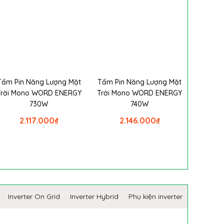
Tấm Pin Năng Lượng Mặt
Tấm Pin Năng Lượng Mặt
Trời Mono WORD ENERGY
Trời Mono WORD ENERGY
730W
740W
2.117.000
₫
2.146.000
₫
Inverter On Grid
Inverter Hybrid
Phụ kiện inverter