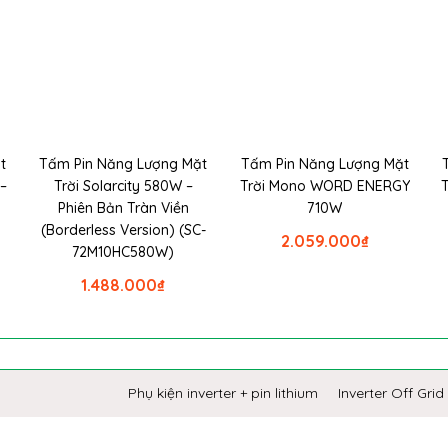
t
Tấm Pin Năng Lượng Mặt
Tấm Pin Năng Lượng Mặt
–
Trời Solarcity 580W –
Trời Mono WORD ENERGY
Phiên Bản Tràn Viền
710W
(Borderless Version) (SC-
2.059.000
₫
72M10HC580W)
1.488.000
₫
Phụ kiện inverter + pin lithium
Inverter Off Grid