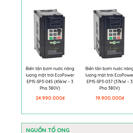
Biến tần bơm nước năng
Biến tần bơm nước năn
lượng mặt trời EcoPower
lượng mặt trời EcoPowe
EP15-SP3-045 (45kW – 3
EP15-SP3-037 (37kW – 3
Pha 380V)
Pha 380V)
24.990.000
₫
19.900.000
₫
NGUỒN TỔ ONG