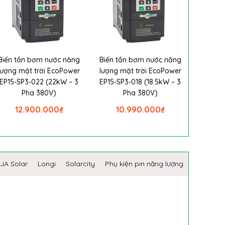
Biến tần bơm nước năng
Biến tần bơm nước năng
lượng mặt trời EcoPower
lượng mặt trời EcoPower
EP15-SP3-022 (22kW – 3
EP15-SP3-018 (18.5kW – 3
Pha 380V)
Pha 380V)
12.900.000
₫
10.990.000
₫
JA Solar
Longi
Solarcity
Phụ kiện pin năng lượng