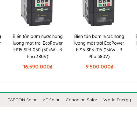
g
Biến tần bơm nước năng
Biến tần bơm nước năng
r
lượng mặt trời EcoPower
lượng mặt trời EcoPower
EP15-SP3-030 (30kW – 3
EP15-SP3-015 (15kW – 3
Pha 380V)
Pha 380V)
16.590.000
₫
9.500.000
₫
LEAPTON Solar
AE Solar
Canadian Solar
World Energy