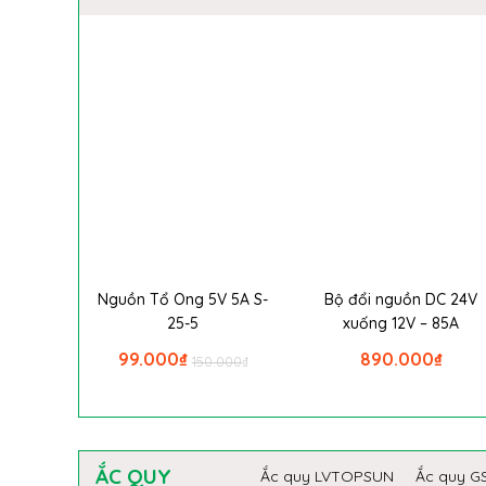
Nguồn Tổ Ong 5V 5A S-
Bộ đổi nguồn DC 24V
25-5
xuống 12V – 85A
99.000
₫
890.000
₫
150.000
₫
ẮC QUY
Ắc quy LVTOPSUN
Ắc quy G