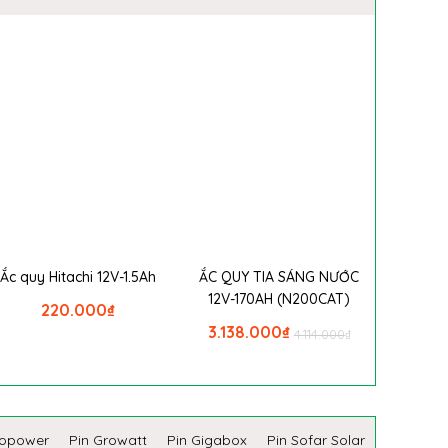
Ắc quy Hitachi 12V-1.5Ah
ẮC QUY TIA SÁNG NƯỚC
12V-170AH (N200CAT)
220.000
₫
3.138.000
₫
4.114.000
₫
copower
Pin Growatt
Pin Gigabox
Pin Sofar Solar