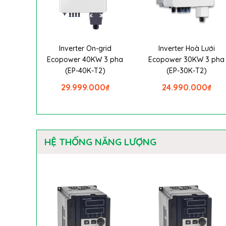
Inverter On-grid
Inverter Hoà Lưới
Ecopower 40KW 3 pha
Ecopower 30KW 3 pha
(EP-40K-T2)
(EP-30K-T2)
29.999.000
₫
24.990.000
₫
HỆ THỐNG NĂNG LƯỢNG