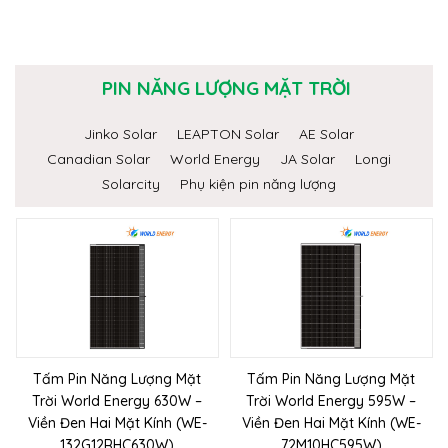
PIN NĂNG LƯỢNG MẶT TRỜI
Jinko Solar
LEAPTON Solar
AE Solar
Canadian Solar
World Energy
JA Solar
Longi
Solarcity
Phụ kiện pin năng lượng
Tấm Pin Năng Lượng Mặt
Tấm Pin Năng Lượng Mặt
Trời World Energy 630W –
Trời World Energy 595W –
Viền Đen Hai Mặt Kính (WE-
Viền Đen Hai Mặt Kính (WE-
132G12RHC630W)
72M10HC595W)