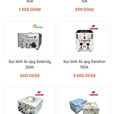
60A
10A
1.950.000
₫
399.000
₫
Sạc bình ắc quy Solarcity
Sạc bình ắc quy Sanshun
20Ah
100A
600.000
₫
3.690.000
₫