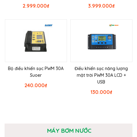
2.999.000
₫
3.999.000
₫
Bộ điều khiển sạc PWM 30A
Điều khiển sạc năng lượng
Suoer
mặt trời PWM 30A LCD +
USB
240.000
₫
130.000
₫
MÁY BƠM NƯỚC