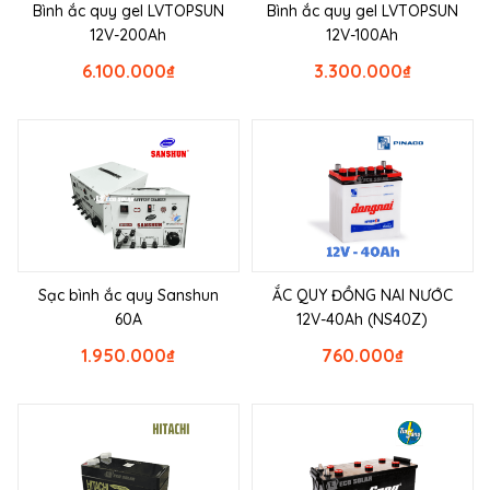
Bình ắc quy gel LVTOPSUN
Bình ắc quy gel LVTOPSUN
12V-200Ah
12V-100Ah
6.100.000
₫
3.300.000
₫
Sạc bình ắc quy Sanshun
ẮC QUY ĐỒNG NAI NƯỚC
60A
12V-40Ah (NS40Z)
1.950.000
₫
760.000
₫