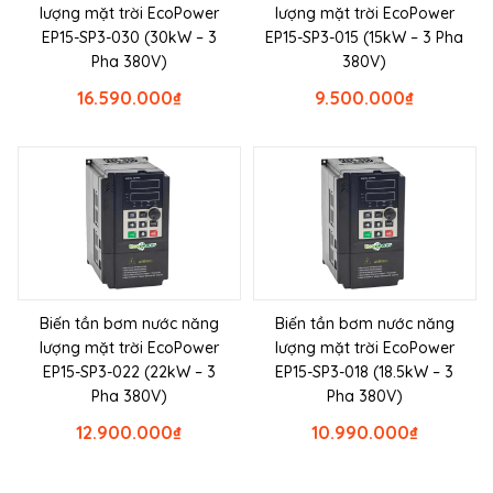
lượng mặt trời EcoPower
lượng mặt trời EcoPower
EP15-SP3-030 (30kW – 3
EP15-SP3-015 (15kW – 3 Pha
Pha 380V)
380V)
16.590.000
₫
9.500.000
₫
Biến tần bơm nước năng
Biến tần bơm nước năng
lượng mặt trời EcoPower
lượng mặt trời EcoPower
EP15-SP3-022 (22kW – 3
EP15-SP3-018 (18.5kW – 3
Pha 380V)
Pha 380V)
12.900.000
₫
10.990.000
₫