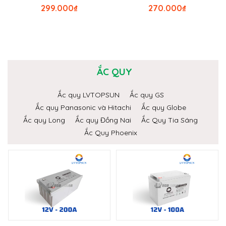
299.000
₫
270.000
₫
ẮC QUY
Ắc quy LVTOPSUN
Ắc quy GS
Ắc quy Panasonic và Hitachi
Ắc quy Globe
Ắc quy Long
Ắc quy Đồng Nai
Ắc Quy Tia Sáng
Ắc Quy Phoenix