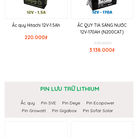
Ắc quy Hitachi 12V-1.5Ah
ẮC QUY TIA SÁNG NƯỚC
12V-170AH (N200CAT)
220.000
₫
4.114.000
₫
3.138.000
₫
PIN LƯU TRỮ LITHIUM
Ắc quy
Pin SVE
Pin Deye
Pin Ecopower
Pin Growatt
Pin Gigabox
Pin Sofar Solar