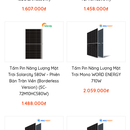
1.607.000
₫
1.458.000
₫
Tấm Pin Năng Lượng Mặt
Tấm Pin Năng Lượng Mặt
Trời Solarcity 580W – Phiên
Trời Mono WORD ENERGY
Bản Tràn Viền (Borderless
710W
Version) (SC-
2.059.000
₫
72M10HC580W)
1.488.000
₫