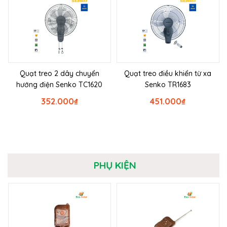
Quạt treo 2 dây chuyển
Quạt treo điều khiển từ xa
hướng điện Senko TC1620
Senko TR1683
352.000
₫
451.000
₫
PHỤ KIỆN