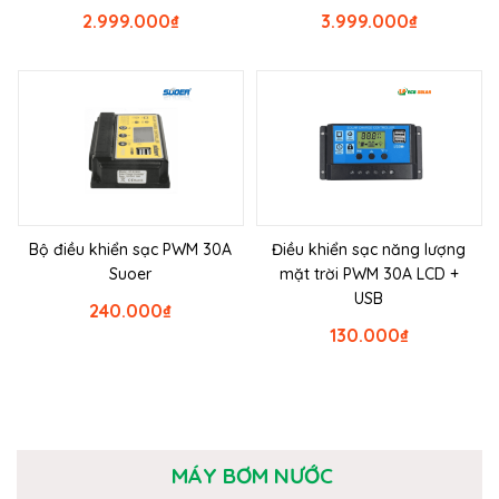
2.999.000
₫
3.999.000
₫
Bộ điều khiển sạc PWM 30A
Điều khiển sạc năng lượng
Suoer
mặt trời PWM 30A LCD +
USB
240.000
₫
130.000
₫
MÁY BƠM NƯỚC