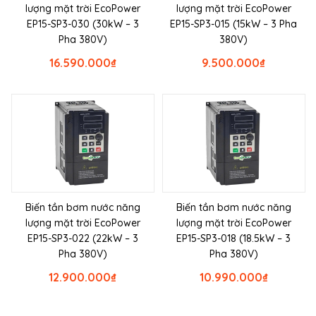
lượng mặt trời EcoPower
lượng mặt trời EcoPower
EP15-SP3-030 (30kW – 3
EP15-SP3-015 (15kW – 3 Pha
Pha 380V)
380V)
16.590.000
₫
9.500.000
₫
Biến tần bơm nước năng
Biến tần bơm nước năng
lượng mặt trời EcoPower
lượng mặt trời EcoPower
EP15-SP3-022 (22kW – 3
EP15-SP3-018 (18.5kW – 3
Pha 380V)
Pha 380V)
12.900.000
₫
10.990.000
₫