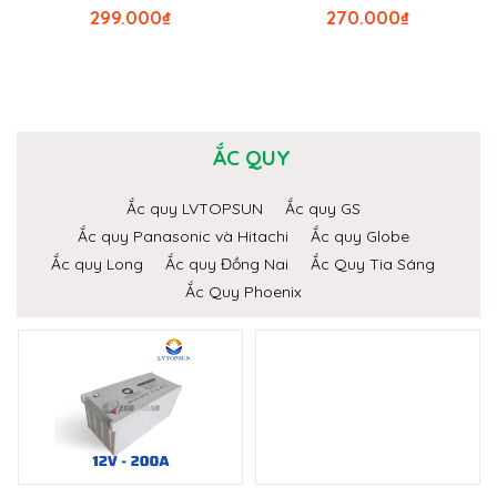
299.000
₫
270.000
₫
ẮC QUY
Ắc quy LVTOPSUN
Ắc quy GS
Ắc quy Panasonic và Hitachi
Ắc quy Globe
Ắc quy Long
Ắc quy Đồng Nai
Ắc Quy Tia Sáng
Ắc Quy Phoenix