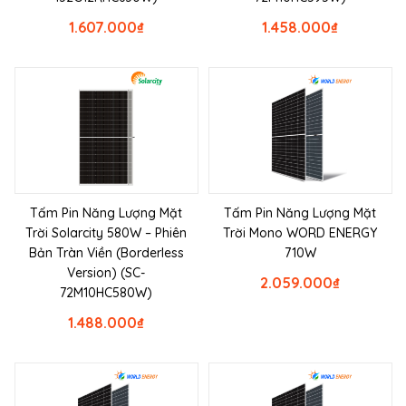
1.607.000
₫
1.458.000
₫
Tấm Pin Năng Lượng Mặt
Tấm Pin Năng Lượng Mặt
Trời Solarcity 580W – Phiên
Trời Mono WORD ENERGY
Bản Tràn Viền (Borderless
710W
Version) (SC-
2.059.000
₫
72M10HC580W)
1.488.000
₫