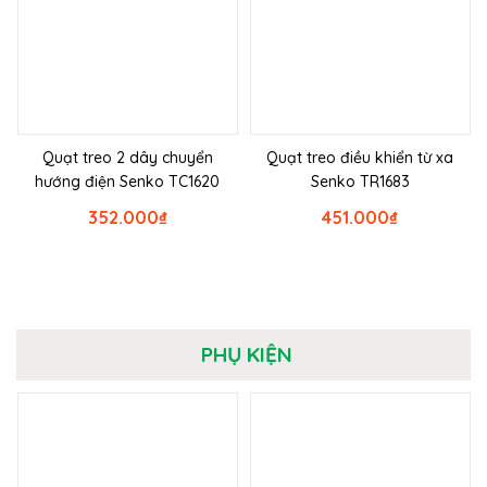
Quạt treo 2 dây chuyển
Quạt treo điều khiển từ xa
hướng điện Senko TC1620
Senko TR1683
352.000
₫
451.000
₫
PHỤ KIỆN