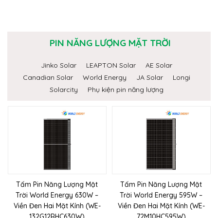
PIN NĂNG LƯỢNG MẶT TRỜI
Jinko Solar
LEAPTON Solar
AE Solar
Canadian Solar
World Energy
JA Solar
Longi
Solarcity
Phụ kiện pin năng lượng
Tấm Pin Năng Lượng Mặt
Tấm Pin Năng Lượng Mặt
Trời World Energy 630W –
Trời World Energy 595W –
Viền Đen Hai Mặt Kính (WE-
Viền Đen Hai Mặt Kính (WE-
132G12RHC630W)
72M10HC595W)