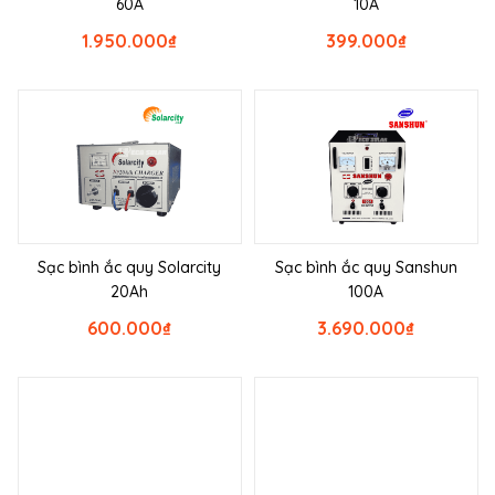
60A
10A
1.950.000
₫
399.000
₫
Sạc bình ắc quy Solarcity
Sạc bình ắc quy Sanshun
20Ah
100A
600.000
₫
3.690.000
₫