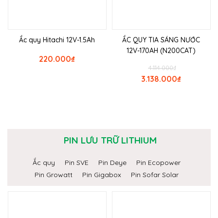
Ắc quy Hitachi 12V-1.5Ah
ẮC QUY TIA SÁNG NƯỚC
12V-170AH (N200CAT)
220.000
₫
4.114.000
₫
3.138.000
₫
PIN LƯU TRỮ LITHIUM
Ắc quy
Pin SVE
Pin Deye
Pin Ecopower
Pin Growatt
Pin Gigabox
Pin Sofar Solar