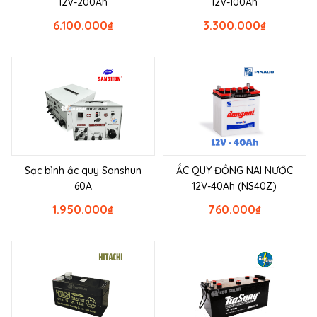
12V-200Ah
12V-100Ah
6.100.000
₫
3.300.000
₫
Sạc bình ắc quy Sanshun
ẮC QUY ĐỒNG NAI NƯỚC
60A
12V-40Ah (NS40Z)
1.950.000
₫
760.000
₫