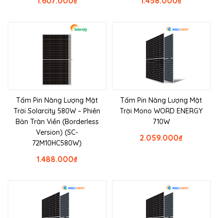
1.607.000
₫
1.458.000
₫
Tấm Pin Năng Lượng Mặt
Tấm Pin Năng Lượng Mặt
Trời Solarcity 580W – Phiên
Trời Mono WORD ENERGY
Bản Tràn Viền (Borderless
710W
Version) (SC-
2.059.000
₫
72M10HC580W)
1.488.000
₫