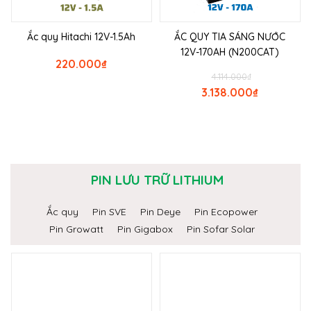
Ắc quy Hitachi 12V-1.5Ah
ẮC QUY TIA SÁNG NƯỚC
12V-170AH (N200CAT)
220.000
₫
4.114.000
₫
3.138.000
₫
PIN LƯU TRỮ LITHIUM
Ắc quy
Pin SVE
Pin Deye
Pin Ecopower
Pin Growatt
Pin Gigabox
Pin Sofar Solar