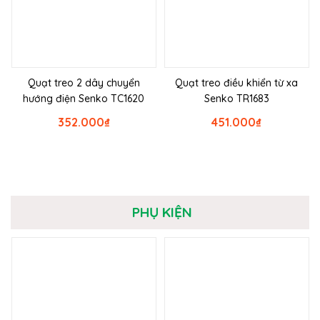
Quạt treo 2 dây chuyển
Quạt treo điều khiển từ xa
hướng điện Senko TC1620
Senko TR1683
352.000
₫
451.000
₫
PHỤ KIỆN