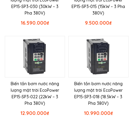
lượng mặt trời EcoPower
lượng mặt trời EcoPower
EP15-SP3-030 (30kW – 3
EP15-SP3-015 (15kW – 3 Pha
Pha 380V)
380V)
16.590.000
₫
9.500.000
₫
Biến tần bơm nước năng
Biến tần bơm nước năng
lượng mặt trời EcoPower
lượng mặt trời EcoPower
EP15-SP3-022 (22kW – 3
EP15-SP3-018 (18.5kW – 3
Pha 380V)
Pha 380V)
12.900.000
₫
10.990.000
₫