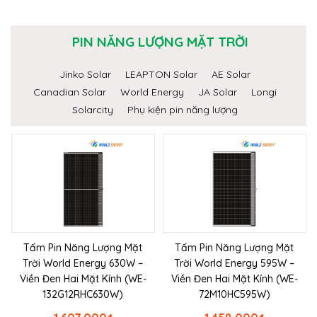
PIN NĂNG LƯỢNG MẶT TRỜI
Jinko Solar
LEAPTON Solar
AE Solar
Canadian Solar
World Energy
JA Solar
Longi
Solarcity
Phụ kiện pin năng lượng
Tấm Pin Năng Lượng Mặt
Tấm Pin Năng Lượng Mặt
Trời World Energy 630W –
Trời World Energy 595W –
Viền Đen Hai Mặt Kính (WE-
Viền Đen Hai Mặt Kính (WE-
132G12RHC630W)
72M10HC595W)