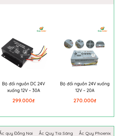
Bộ đổi nguồn DC 24V
Bộ đổi nguồn 24V xuống
xuống 12V – 30A
12V – 20A
299.000
₫
270.000
₫
Ắc quy Đồng Nai
Ắc Quy Tia Sáng
Ắc Quy Phoenix