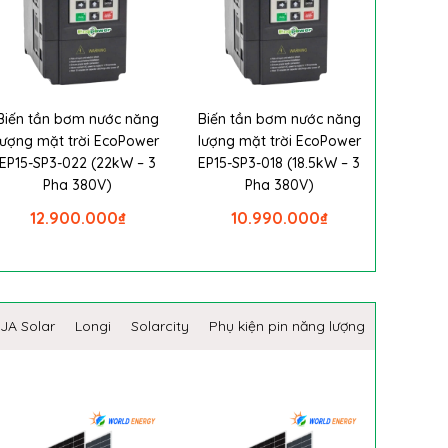
Biến tần bơm nước năng
Biến tần bơm nước năng
lượng mặt trời EcoPower
lượng mặt trời EcoPower
EP15-SP3-022 (22kW – 3
EP15-SP3-018 (18.5kW – 3
Pha 380V)
Pha 380V)
12.900.000
₫
10.990.000
₫
JA Solar
Longi
Solarcity
Phụ kiện pin năng lượng