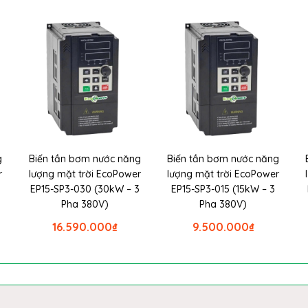
g
Biến tần bơm nước năng
Biến tần bơm nước năng
r
lượng mặt trời EcoPower
lượng mặt trời EcoPower
EP15-SP3-030 (30kW – 3
EP15-SP3-015 (15kW – 3
Pha 380V)
Pha 380V)
16.590.000
₫
9.500.000
₫