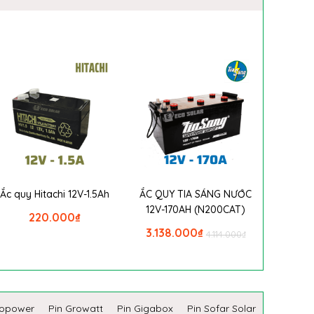
Ắc quy Hitachi 12V-1.5Ah
ẮC QUY TIA SÁNG NƯỚC
12V-170AH (N200CAT)
220.000
₫
3.138.000
₫
4.114.000
₫
copower
Pin Growatt
Pin Gigabox
Pin Sofar Solar