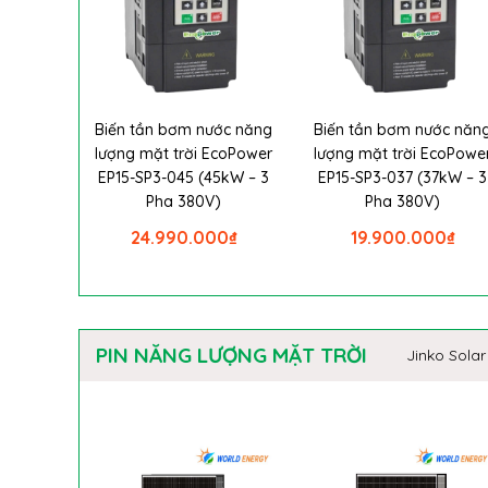
Biến tần bơm nước năng
Biến tần bơm nước năn
lượng mặt trời EcoPower
lượng mặt trời EcoPowe
EP15-SP3-045 (45kW – 3
EP15-SP3-037 (37kW – 3
Pha 380V)
Pha 380V)
24.990.000
₫
19.900.000
₫
PIN NĂNG LƯỢNG MẶT TRỜI
Jinko Solar