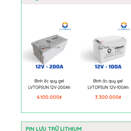
Bình ắc quy gel
Bình ắc quy gel
LVTOPSUN 12V-200Ah
LVTOPSUN 12V-100Ah
6.100.000
₫
3.300.000
₫
PIN LƯU TRỮ LITHIUM