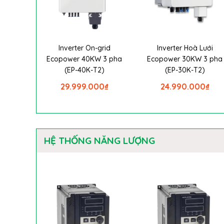
Inverter On-grid
Inverter Hoà Lưới
Ecopower 40KW 3 pha
Ecopower 30KW 3 pha
(EP-40K-T2)
(EP-30K-T2)
29.999.000
₫
24.990.000
₫
HỆ THỐNG NĂNG LƯỢNG