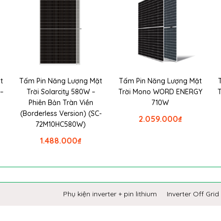
t
Tấm Pin Năng Lượng Mặt
Tấm Pin Năng Lượng Mặt
–
Trời Solarcity 580W –
Trời Mono WORD ENERGY
Phiên Bản Tràn Viền
710W
(Borderless Version) (SC-
2.059.000
₫
72M10HC580W)
1.488.000
₫
Phụ kiện inverter + pin lithium
Inverter Off Grid