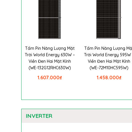
Tấm Pin Năng Lượng Mặt
Tấm Pin Năng Lượng Mặ
Trời World Energy 630W –
Trời World Energy 595W 
Viền Đen Hai Mặt Kính
Viền Đen Hai Mặt Kính
(WE-132G12RHC630W)
(WE-72M10HC595W)
1.607.000
₫
1.458.000
₫
INVERTER