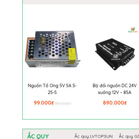
Nguồn Tổ Ong 5V 5A S-
Bộ đổi nguồn DC 24V
25-5
xuống 12V – 85A
99.000
₫
890.000
₫
150.000
₫
ẮC QUY
Ắc quy LVTOPSUN
Ắc quy G