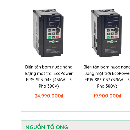
Biến tần bơm nước năng
Biến tần bơm nước năn
lượng mặt trời EcoPower
lượng mặt trời EcoPowe
EP15-SP3-045 (45kW – 3
EP15-SP3-037 (37kW – 3
Pha 380V)
Pha 380V)
24.990.000
₫
19.900.000
₫
NGUỒN TỔ ONG