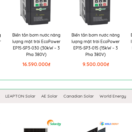
g
Biến tần bơm nước năng
Biến tần bơm nước năng
r
lượng mặt trời EcoPower
lượng mặt trời EcoPower
EP15-SP3-030 (30kW – 3
EP15-SP3-015 (15kW – 3
Pha 380V)
Pha 380V)
16.590.000
₫
9.500.000
₫
LEAPTON Solar
AE Solar
Canadian Solar
World Energy