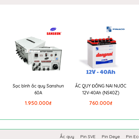
Sạc bình ắc quy Sanshun
ẮC QUY ĐỒNG NAI NƯỚC
60A
12V-40Ah (NS40Z)
1.950.000
₫
760.000
₫
Ắc quy
Pin SVE
Pin Deye
Pin E