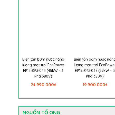
Biến tần bơm nước năng
Biến tần bơm nước năn
lượng mặt trời EcoPower
lượng mặt trời EcoPowe
EP15-SP3-045 (45kW – 3
EP15-SP3-037 (37kW – 3
Pha 380V)
Pha 380V)
24.990.000
₫
19.900.000
₫
NGUỒN TỔ ONG