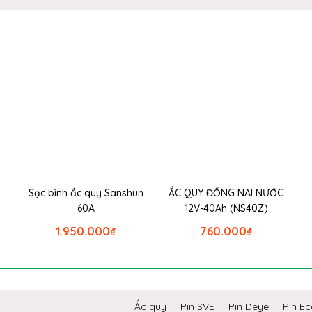
Sạc bình ắc quy Sanshun
ẮC QUY ĐỒNG NAI NƯỚC
60A
12V-40Ah (NS40Z)
1.950.000
₫
760.000
₫
Ắc quy
Pin SVE
Pin Deye
Pin E