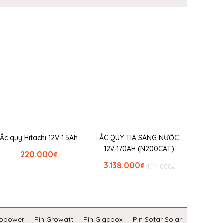
Ắc quy Hitachi 12V-1.5Ah
ẮC QUY TIA SÁNG NƯỚC
12V-170AH (N200CAT)
220.000
₫
3.138.000
₫
4.114.000
₫
copower
Pin Growatt
Pin Gigabox
Pin Sofar Solar