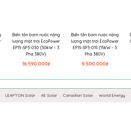
g
Biến tần bơm nước năng
Biến tần bơm nước năng
r
lượng mặt trời EcoPower
lượng mặt trời EcoPower
EP15-SP3-030 (30kW – 3
EP15-SP3-015 (15kW – 3
Pha 380V)
Pha 380V)
16.590.000
₫
9.500.000
₫
LEAPTON Solar
AE Solar
Canadian Solar
World Energy