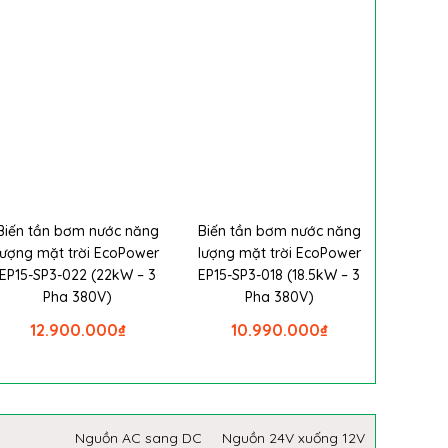
Biến tần bơm nước năng
Biến tần bơm nước năng
lượng mặt trời EcoPower
lượng mặt trời EcoPower
EP15-SP3-022 (22kW – 3
EP15-SP3-018 (18.5kW – 3
Pha 380V)
Pha 380V)
12.900.000
₫
10.990.000
₫
Nguồn AC sang DC
Nguồn 24V xuống 12V