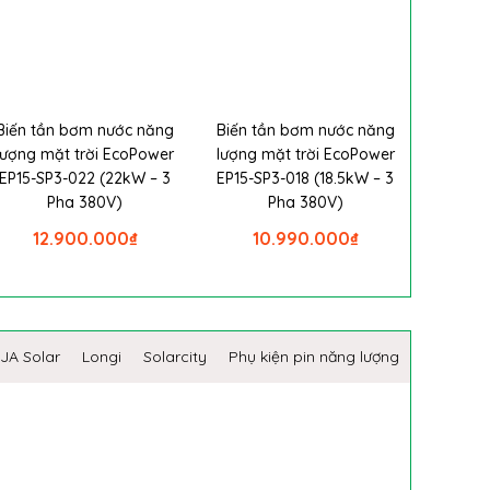
Biến tần bơm nước năng
Biến tần bơm nước năng
lượng mặt trời EcoPower
lượng mặt trời EcoPower
EP15-SP3-022 (22kW – 3
EP15-SP3-018 (18.5kW – 3
Pha 380V)
Pha 380V)
12.900.000
₫
10.990.000
₫
JA Solar
Longi
Solarcity
Phụ kiện pin năng lượng