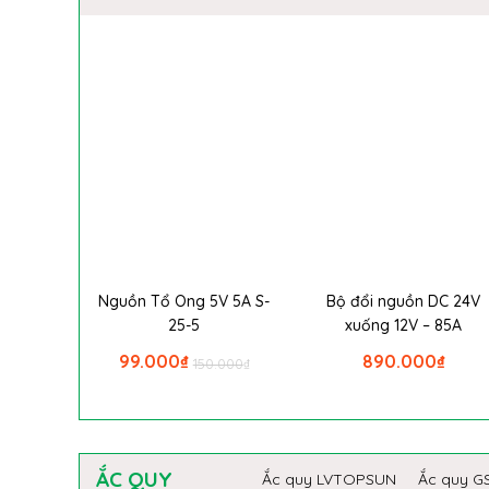
Nguồn Tổ Ong 5V 5A S-
Bộ đổi nguồn DC 24V
25-5
xuống 12V – 85A
99.000
₫
890.000
₫
150.000
₫
ẮC QUY
Ắc quy LVTOPSUN
Ắc quy G