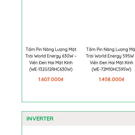
Tấm Pin Năng Lượng Mặt
Tấm Pin Năng Lượng Mặ
Trời World Energy 630W –
Trời World Energy 595W 
Viền Đen Hai Mặt Kính
Viền Đen Hai Mặt Kính
(WE-132G12RHC630W)
(WE-72M10HC595W)
1.607.000
₫
1.458.000
₫
INVERTER