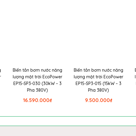
g
Biến tần bơm nước năng
Biến tần bơm nước năng
r
lượng mặt trời EcoPower
lượng mặt trời EcoPower
EP15-SP3-030 (30kW – 3
EP15-SP3-015 (15kW – 3
Pha 380V)
Pha 380V)
16.590.000
₫
9.500.000
₫