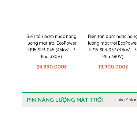
Biến tần bơm nước năng
Biến tần bơm nước năn
lượng mặt trời EcoPower
lượng mặt trời EcoPowe
EP15-SP3-045 (45kW – 3
EP15-SP3-037 (37kW – 3
Pha 380V)
Pha 380V)
24.990.000
₫
19.900.000
₫
PIN NĂNG LƯỢNG MẶT TRỜI
Jinko Solar