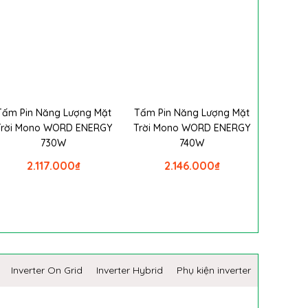
Tấm Pin Năng Lượng Mặt
Tấm Pin Năng Lượng Mặt
Trời Mono WORD ENERGY
Trời Mono WORD ENERGY
730W
740W
2.117.000
₫
2.146.000
₫
Inverter On Grid
Inverter Hybrid
Phụ kiện inverter