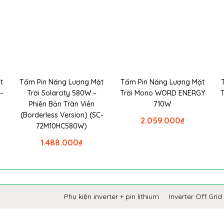
t
Tấm Pin Năng Lượng Mặt
Tấm Pin Năng Lượng Mặt
–
Trời Solarcity 580W –
Trời Mono WORD ENERGY
Phiên Bản Tràn Viền
710W
(Borderless Version) (SC-
2.059.000
₫
72M10HC580W)
1.488.000
₫
Phụ kiện inverter + pin lithium
Inverter Off Grid