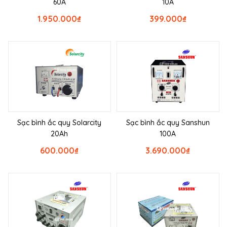
60A
10A
1.950.000
₫
399.000
₫
Sạc bình ắc quy Solarcity
Sạc bình ắc quy Sanshun
20Ah
100A
600.000
₫
3.690.000
₫