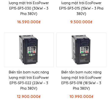
lượng mặt trời EcoPower
lượng mặt trời EcoPower
EP15-SP3-030 (30kW – 3
EP15-SP3-015 (15kW – 3 Pha
Pha 380V)
380V)
16.590.000
₫
9.500.000
₫
Biến tần bơm nước năng
Biến tần bơm nước năng
lượng mặt trời EcoPower
lượng mặt trời EcoPower
EP15-SP3-022 (22kW – 3
EP15-SP3-018 (18.5kW – 3
Pha 380V)
Pha 380V)
12.900.000
₫
10.990.000
₫