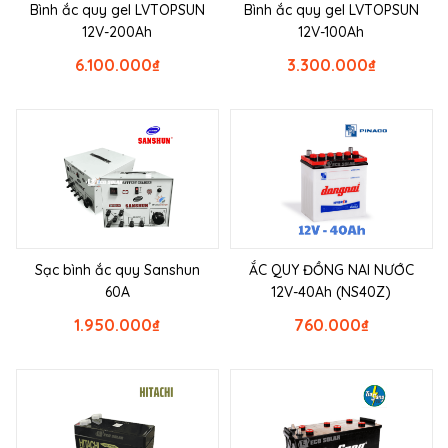
Bình ắc quy gel LVTOPSUN
Bình ắc quy gel LVTOPSUN
12V-200Ah
12V-100Ah
6.100.000
₫
3.300.000
₫
Sạc bình ắc quy Sanshun
ẮC QUY ĐỒNG NAI NƯỚC
60A
12V-40Ah (NS40Z)
1.950.000
₫
760.000
₫