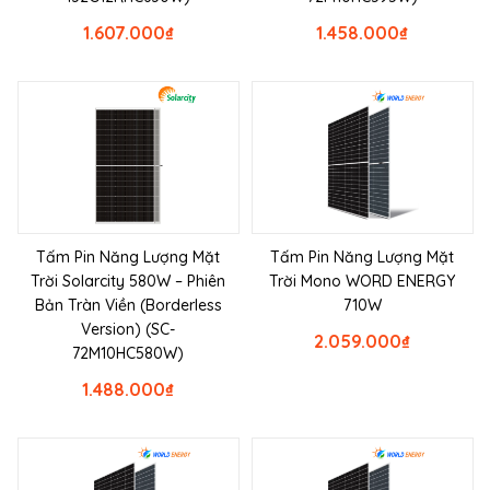
1.607.000
₫
1.458.000
₫
Tấm Pin Năng Lượng Mặt
Tấm Pin Năng Lượng Mặt
Trời Solarcity 580W – Phiên
Trời Mono WORD ENERGY
Bản Tràn Viền (Borderless
710W
Version) (SC-
2.059.000
₫
72M10HC580W)
1.488.000
₫