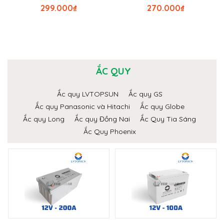
299.000
₫
270.000
₫
ẮC QUY
Ắc quy LVTOPSUN
Ắc quy GS
Ắc quy Panasonic và Hitachi
Ắc quy Globe
Ắc quy Long
Ắc quy Đồng Nai
Ắc Quy Tia Sáng
Ắc Quy Phoenix