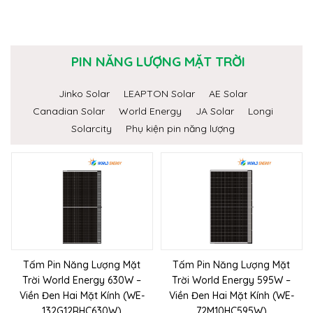
PIN NĂNG LƯỢNG MẶT TRỜI
Jinko Solar
LEAPTON Solar
AE Solar
Canadian Solar
World Energy
JA Solar
Longi
Solarcity
Phụ kiện pin năng lượng
Tấm Pin Năng Lượng Mặt
Tấm Pin Năng Lượng Mặt
Trời World Energy 630W –
Trời World Energy 595W –
Viền Đen Hai Mặt Kính (WE-
Viền Đen Hai Mặt Kính (WE-
132G12RHC630W)
72M10HC595W)