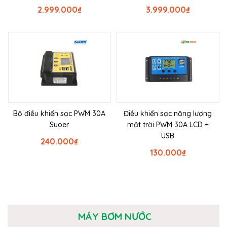
2.999.000
₫
3.999.000
₫
Bộ điều khiển sạc PWM 30A
Điều khiển sạc năng lượng
Suoer
mặt trời PWM 30A LCD +
USB
240.000
₫
130.000
₫
MÁY BƠM NƯỚC