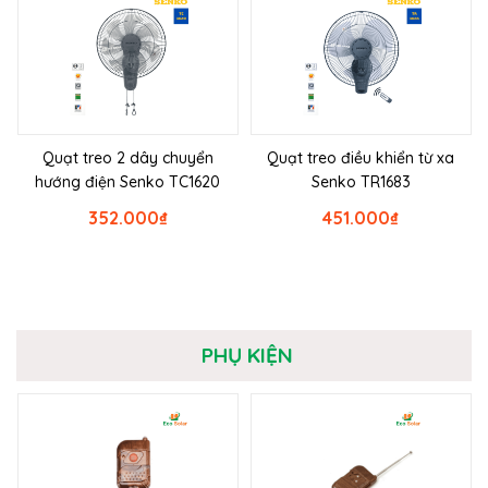
Quạt treo 2 dây chuyển
Quạt treo điều khiển từ xa
hướng điện Senko TC1620
Senko TR1683
352.000
₫
451.000
₫
PHỤ KIỆN