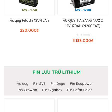
Ắc quy Hitachi 12V-1.5Ah
ẮC QUY TIA SÁNG NƯỚC
12V-170AH (N200CAT)
220.000
₫
4.114.000
₫
3.138.000
₫
PIN LƯU TRỮ LITHIUM
Ắc quy
Pin SVE
Pin Deye
Pin Ecopower
Pin Growatt
Pin Gigabox
Pin Sofar Solar