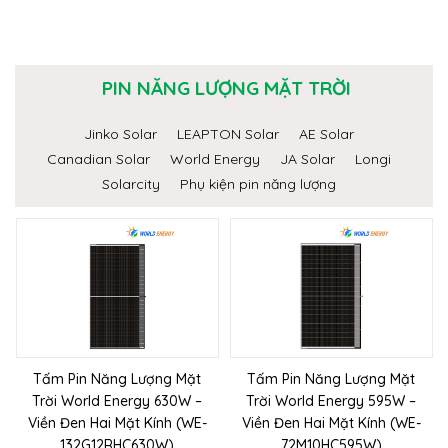
PIN NĂNG LƯỢNG MẶT TRỜI
Jinko Solar
LEAPTON Solar
AE Solar
Canadian Solar
World Energy
JA Solar
Longi
Solarcity
Phụ kiện pin năng lượng
Tấm Pin Năng Lượng Mặt
Tấm Pin Năng Lượng Mặt
Trời World Energy 630W –
Trời World Energy 595W –
Viền Đen Hai Mặt Kính (WE-
Viền Đen Hai Mặt Kính (WE-
132G12RHC630W)
72M10HC595W)