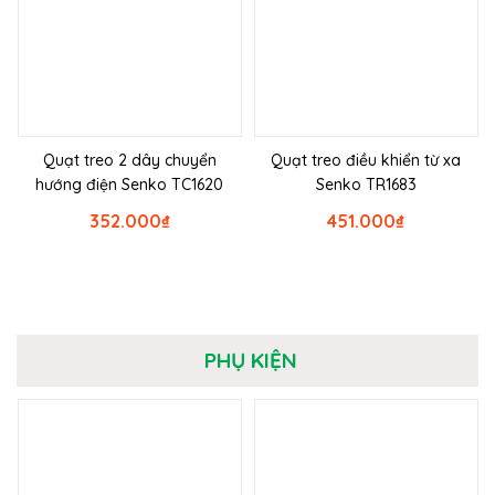
Quạt treo 2 dây chuyển
Quạt treo điều khiển từ xa
hướng điện Senko TC1620
Senko TR1683
352.000
₫
451.000
₫
PHỤ KIỆN