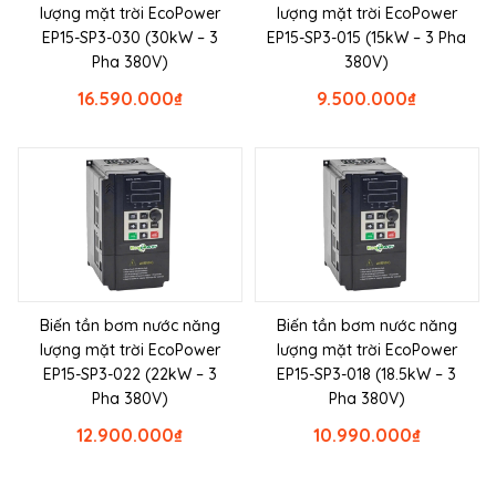
lượng mặt trời EcoPower
lượng mặt trời EcoPower
EP15-SP3-030 (30kW – 3
EP15-SP3-015 (15kW – 3 Pha
Pha 380V)
380V)
16.590.000
₫
9.500.000
₫
Biến tần bơm nước năng
Biến tần bơm nước năng
lượng mặt trời EcoPower
lượng mặt trời EcoPower
EP15-SP3-022 (22kW – 3
EP15-SP3-018 (18.5kW – 3
Pha 380V)
Pha 380V)
12.900.000
₫
10.990.000
₫