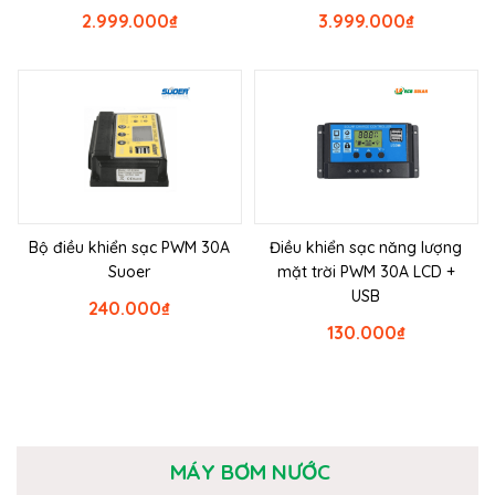
2.999.000
₫
3.999.000
₫
Bộ điều khiển sạc PWM 30A
Điều khiển sạc năng lượng
Suoer
mặt trời PWM 30A LCD +
USB
240.000
₫
130.000
₫
MÁY BƠM NƯỚC