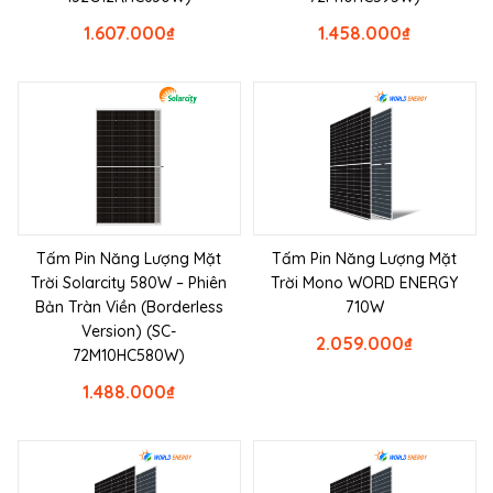
1.607.000
₫
1.458.000
₫
Tấm Pin Năng Lượng Mặt
Tấm Pin Năng Lượng Mặt
Trời Solarcity 580W – Phiên
Trời Mono WORD ENERGY
Bản Tràn Viền (Borderless
710W
Version) (SC-
2.059.000
₫
72M10HC580W)
1.488.000
₫