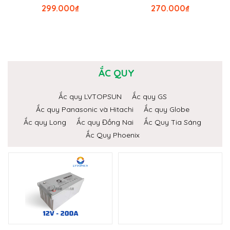
299.000
₫
270.000
₫
ẮC QUY
Ắc quy LVTOPSUN
Ắc quy GS
Ắc quy Panasonic và Hitachi
Ắc quy Globe
Ắc quy Long
Ắc quy Đồng Nai
Ắc Quy Tia Sáng
Ắc Quy Phoenix