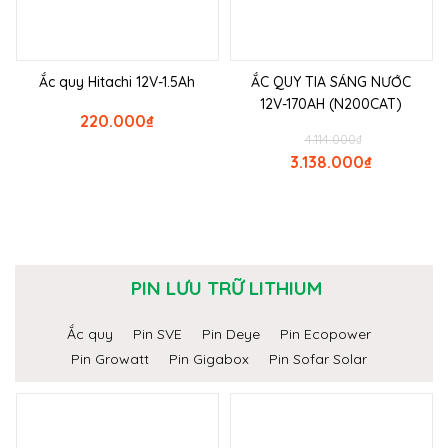
Ắc quy Hitachi 12V-1.5Ah
ẮC QUY TIA SÁNG NƯỚC
12V-170AH (N200CAT)
220.000
₫
4.114.000
₫
3.138.000
₫
PIN LƯU TRỮ LITHIUM
Ắc quy
Pin SVE
Pin Deye
Pin Ecopower
Pin Growatt
Pin Gigabox
Pin Sofar Solar