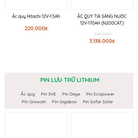
Ắc quy Hitachi 12V-1.5Ah
ẮC QUY TIA SÁNG NƯỚC
12V-170AH (N200CAT)
220.000
₫
4.114.000
₫
3.138.000
₫
PIN LƯU TRỮ LITHIUM
Ắc quy
Pin SVE
Pin Deye
Pin Ecopower
Pin Growatt
Pin Gigabox
Pin Sofar Solar