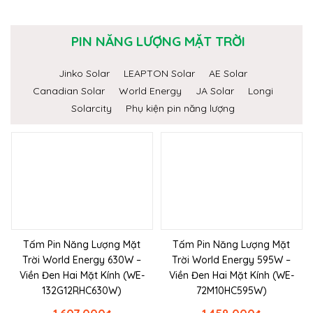
PIN NĂNG LƯỢNG MẶT TRỜI
Jinko Solar
LEAPTON Solar
AE Solar
Canadian Solar
World Energy
JA Solar
Longi
Solarcity
Phụ kiện pin năng lượng
Tấm Pin Năng Lượng Mặt
Tấm Pin Năng Lượng Mặt
Trời World Energy 630W –
Trời World Energy 595W –
Viền Đen Hai Mặt Kính (WE-
Viền Đen Hai Mặt Kính (WE-
132G12RHC630W)
72M10HC595W)