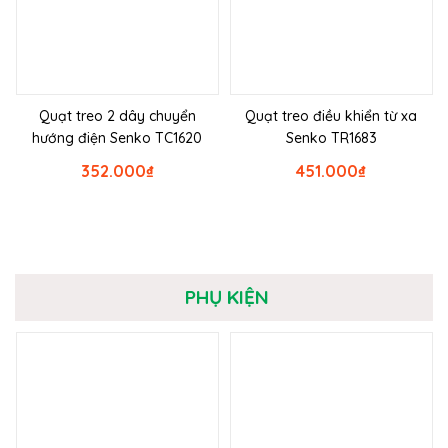
Quạt treo 2 dây chuyển
Quạt treo điều khiển từ xa
hướng điện Senko TC1620
Senko TR1683
352.000
₫
451.000
₫
PHỤ KIỆN