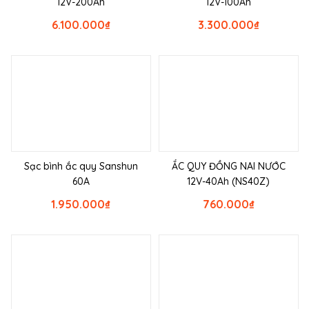
12V-200Ah
12V-100Ah
6.100.000
₫
3.300.000
₫
Sạc bình ắc quy Sanshun
ẮC QUY ĐỒNG NAI NƯỚC
60A
12V-40Ah (NS40Z)
1.950.000
₫
760.000
₫