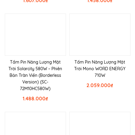
1.607.000
₫
1.458.000
₫
Tấm Pin Năng Lượng Mặt
Tấm Pin Năng Lượng Mặt
Trời Solarcity 580W – Phiên
Trời Mono WORD ENERGY
Bản Tràn Viền (Borderless
710W
Version) (SC-
2.059.000
₫
72M10HC580W)
1.488.000
₫