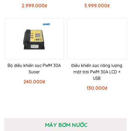
2.999.000
₫
3.999.000
₫
Bộ điều khiển sạc PWM 30A
Điều khiển sạc năng lượng
Suoer
mặt trời PWM 30A LCD +
USB
240.000
₫
130.000
₫
MÁY BƠM NƯỚC