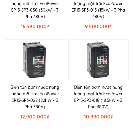
lượng mặt trời EcoPower
lượng mặt trời EcoPower
EP15-SP3-030 (30kW – 3
EP15-SP3-015 (15kW – 3 Pha
Pha 380V)
380V)
16.590.000
₫
9.500.000
₫
Biến tần bơm nước năng
Biến tần bơm nước năng
lượng mặt trời EcoPower
lượng mặt trời EcoPower
EP15-SP3-022 (22kW – 3
EP15-SP3-018 (18.5kW – 3
Pha 380V)
Pha 380V)
12.900.000
₫
10.990.000
₫