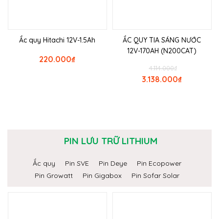
Ắc quy Hitachi 12V-1.5Ah
ẮC QUY TIA SÁNG NƯỚC
12V-170AH (N200CAT)
220.000
₫
4.114.000
₫
3.138.000
₫
PIN LƯU TRỮ LITHIUM
Ắc quy
Pin SVE
Pin Deye
Pin Ecopower
Pin Growatt
Pin Gigabox
Pin Sofar Solar