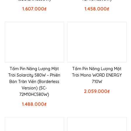
1.607.000
₫
1.458.000
₫
Tấm Pin Năng Lượng Mặt
Tấm Pin Năng Lượng Mặt
Trời Solarcity 580W – Phiên
Trời Mono WORD ENERGY
Bản Tràn Viền (Borderless
710W
Version) (SC-
2.059.000
₫
72M10HC580W)
1.488.000
₫