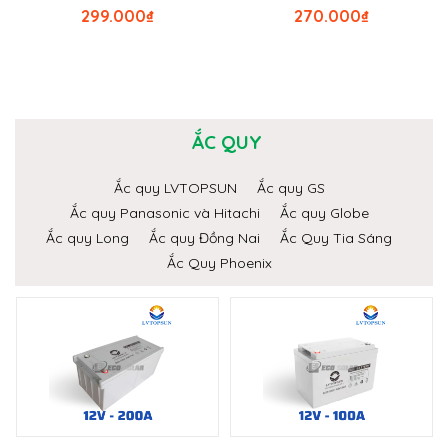
299.000
₫
270.000
₫
ẮC QUY
Ắc quy LVTOPSUN
Ắc quy GS
Ắc quy Panasonic và Hitachi
Ắc quy Globe
Ắc quy Long
Ắc quy Đồng Nai
Ắc Quy Tia Sáng
Ắc Quy Phoenix