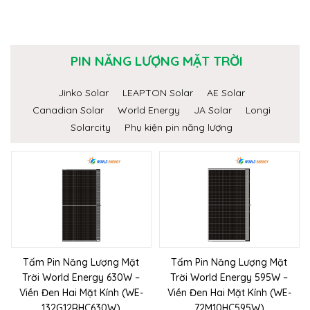
PIN NĂNG LƯỢNG MẶT TRỜI
Jinko Solar
LEAPTON Solar
AE Solar
Canadian Solar
World Energy
JA Solar
Longi
Solarcity
Phụ kiện pin năng lượng
Tấm Pin Năng Lượng Mặt
Tấm Pin Năng Lượng Mặt
Trời World Energy 630W –
Trời World Energy 595W –
Viền Đen Hai Mặt Kính (WE-
Viền Đen Hai Mặt Kính (WE-
132G12RHC630W)
72M10HC595W)