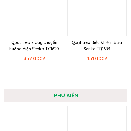
Quạt treo 2 dây chuyển
Quạt treo điều khiển từ xa
hướng điện Senko TC1620
Senko TR1683
352.000
₫
451.000
₫
PHỤ KIỆN