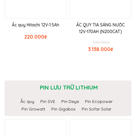
Ắc quy Hitachi 12V-1.5Ah
ẮC QUY TIA SÁNG NƯỚC
12V-170AH (N200CAT)
220.000
₫
4.114.000
₫
3.138.000
₫
PIN LƯU TRỮ LITHIUM
Ắc quy
Pin SVE
Pin Deye
Pin Ecopower
Pin Growatt
Pin Gigabox
Pin Sofar Solar