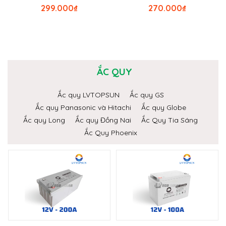
299.000
₫
270.000
₫
ẮC QUY
Ắc quy LVTOPSUN
Ắc quy GS
Ắc quy Panasonic và Hitachi
Ắc quy Globe
Ắc quy Long
Ắc quy Đồng Nai
Ắc Quy Tia Sáng
Ắc Quy Phoenix