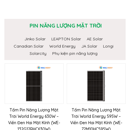
PIN NĂNG LƯỢNG MẶT TRỜI
Jinko Solar
LEAPTON Solar
AE Solar
Canadian Solar
World Energy
JA Solar
Longi
Solarcity
Phụ kiện pin năng lượng
Tấm Pin Năng Lượng Mặt
Tấm Pin Năng Lượng Mặt
Trời World Energy 630W –
Trời World Energy 595W –
Viền Đen Hai Mặt Kính (WE-
Viền Đen Hai Mặt Kính (WE-
132G12RHC630W)
72M10HC595W)