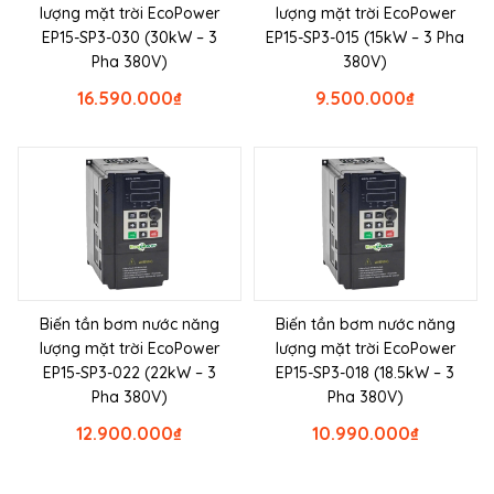
lượng mặt trời EcoPower
lượng mặt trời EcoPower
EP15-SP3-030 (30kW – 3
EP15-SP3-015 (15kW – 3 Pha
Pha 380V)
380V)
16.590.000
₫
9.500.000
₫
Biến tần bơm nước năng
Biến tần bơm nước năng
lượng mặt trời EcoPower
lượng mặt trời EcoPower
EP15-SP3-022 (22kW – 3
EP15-SP3-018 (18.5kW – 3
Pha 380V)
Pha 380V)
12.900.000
₫
10.990.000
₫