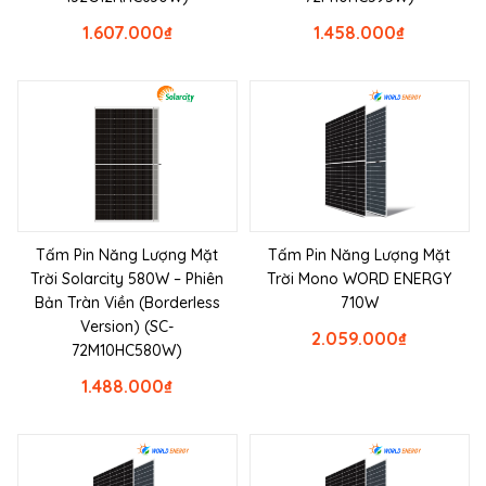
1.607.000
₫
1.458.000
₫
Tấm Pin Năng Lượng Mặt
Tấm Pin Năng Lượng Mặt
Trời Solarcity 580W – Phiên
Trời Mono WORD ENERGY
Bản Tràn Viền (Borderless
710W
Version) (SC-
2.059.000
₫
72M10HC580W)
1.488.000
₫