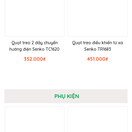
Quạt treo 2 dây chuyển
Quạt treo điều khiển từ xa
hướng điện Senko TC1620
Senko TR1683
352.000
₫
451.000
₫
PHỤ KIỆN