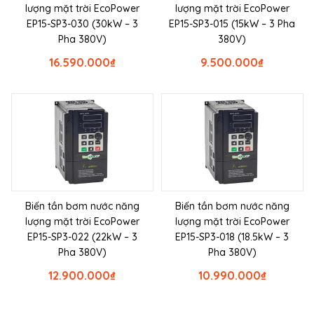
lượng mặt trời EcoPower
lượng mặt trời EcoPower
EP15-SP3-030 (30kW – 3
EP15-SP3-015 (15kW – 3 Pha
Pha 380V)
380V)
16.590.000
₫
9.500.000
₫
Biến tần bơm nước năng
Biến tần bơm nước năng
lượng mặt trời EcoPower
lượng mặt trời EcoPower
EP15-SP3-022 (22kW – 3
EP15-SP3-018 (18.5kW – 3
Pha 380V)
Pha 380V)
12.900.000
₫
10.990.000
₫