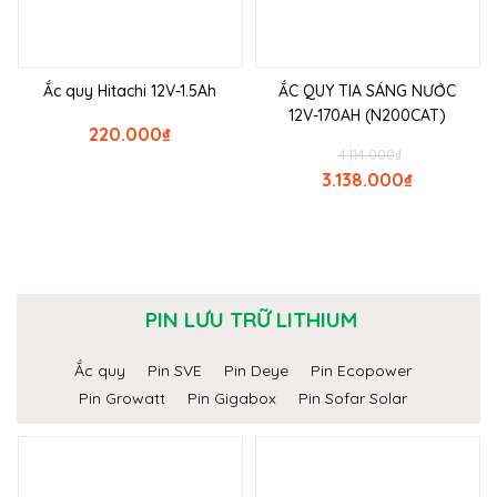
Ắc quy Hitachi 12V-1.5Ah
ẮC QUY TIA SÁNG NƯỚC
12V-170AH (N200CAT)
220.000
₫
4.114.000
₫
3.138.000
₫
PIN LƯU TRỮ LITHIUM
Ắc quy
Pin SVE
Pin Deye
Pin Ecopower
Pin Growatt
Pin Gigabox
Pin Sofar Solar