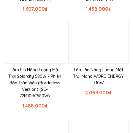
1.607.000
₫
1.458.000
₫
Tấm Pin Năng Lượng Mặt
Tấm Pin Năng Lượng Mặt
Trời Solarcity 580W – Phiên
Trời Mono WORD ENERGY
Bản Tràn Viền (Borderless
710W
Version) (SC-
2.059.000
₫
72M10HC580W)
1.488.000
₫