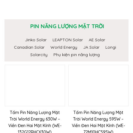
PIN NĂNG LƯỢNG MẶT TRỜI
Jinko Solar
LEAPTON Solar
AE Solar
Canadian Solar
World Energy
JA Solar
Longi
Solarcity
Phụ kiện pin năng lượng
Tấm Pin Năng Lượng Mặt
Tấm Pin Năng Lượng Mặt
Trời World Energy 630W –
Trời World Energy 595W –
Viền Đen Hai Mặt Kính (WE-
Viền Đen Hai Mặt Kính (WE-
132G12RHC630W)
72M10HC595W)