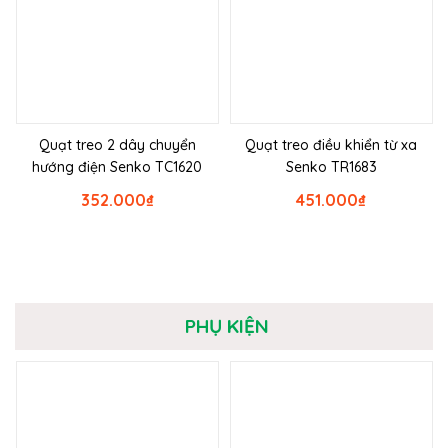
Quạt treo 2 dây chuyển
Quạt treo điều khiển từ xa
hướng điện Senko TC1620
Senko TR1683
352.000
₫
451.000
₫
PHỤ KIỆN