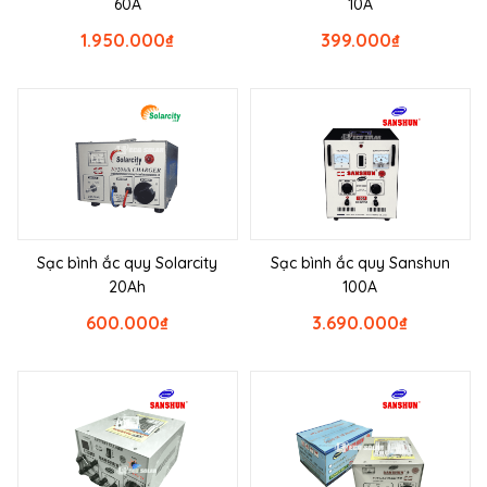
60A
10A
1.950.000
₫
399.000
₫
Sạc bình ắc quy Solarcity
Sạc bình ắc quy Sanshun
20Ah
100A
600.000
₫
3.690.000
₫