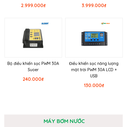
2.999.000
₫
3.999.000
₫
Bộ điều khiển sạc PWM 30A
Điều khiển sạc năng lượng
Suoer
mặt trời PWM 30A LCD +
USB
240.000
₫
130.000
₫
MÁY BƠM NƯỚC