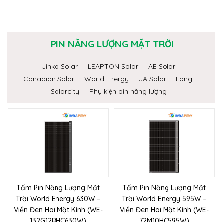
PIN NĂNG LƯỢNG MẶT TRỜI
Jinko Solar
LEAPTON Solar
AE Solar
Canadian Solar
World Energy
JA Solar
Longi
Solarcity
Phụ kiện pin năng lượng
Tấm Pin Năng Lượng Mặt
Tấm Pin Năng Lượng Mặt
Trời World Energy 630W –
Trời World Energy 595W –
Viền Đen Hai Mặt Kính (WE-
Viền Đen Hai Mặt Kính (WE-
132G12RHC630W)
72M10HC595W)