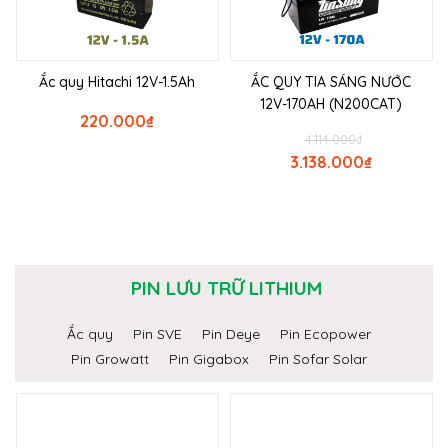
Ắc quy Hitachi 12V-1.5Ah
ẮC QUY TIA SÁNG NƯỚC
12V-170AH (N200CAT)
220.000
₫
4.114.000
₫
3.138.000
₫
PIN LƯU TRỮ LITHIUM
Ắc quy
Pin SVE
Pin Deye
Pin Ecopower
Pin Growatt
Pin Gigabox
Pin Sofar Solar