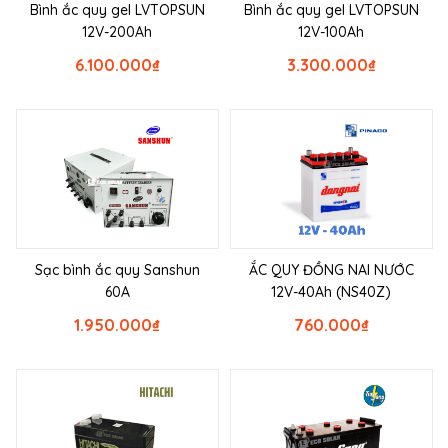
Bình ắc quy gel LVTOPSUN
Bình ắc quy gel LVTOPSUN
12V-200Ah
12V-100Ah
6.100.000
₫
3.300.000
₫
Sạc bình ắc quy Sanshun
ẮC QUY ĐỒNG NAI NƯỚC
60A
12V-40Ah (NS40Z)
1.950.000
₫
760.000
₫