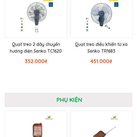
Quạt treo 2 dây chuyển
Quạt treo điều khiển từ xa
hướng điện Senko TC1620
Senko TR1683
352.000
₫
451.000
₫
PHỤ KIỆN