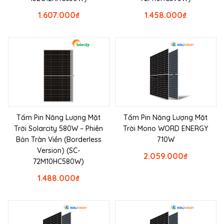
1.607.000
₫
1.458.000
₫
Tấm Pin Năng Lượng Mặt
Tấm Pin Năng Lượng Mặt
Trời Solarcity 580W – Phiên
Trời Mono WORD ENERGY
Bản Tràn Viền (Borderless
710W
Version) (SC-
2.059.000
₫
72M10HC580W)
1.488.000
₫