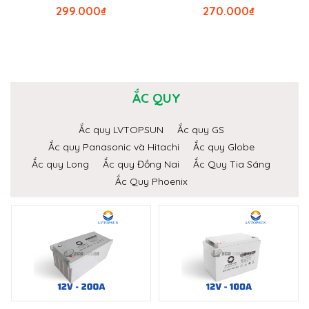
299.000
₫
270.000
₫
ẮC QUY
Ắc quy LVTOPSUN
Ắc quy GS
Ắc quy Panasonic và Hitachi
Ắc quy Globe
Ắc quy Long
Ắc quy Đồng Nai
Ắc Quy Tia Sáng
Ắc Quy Phoenix