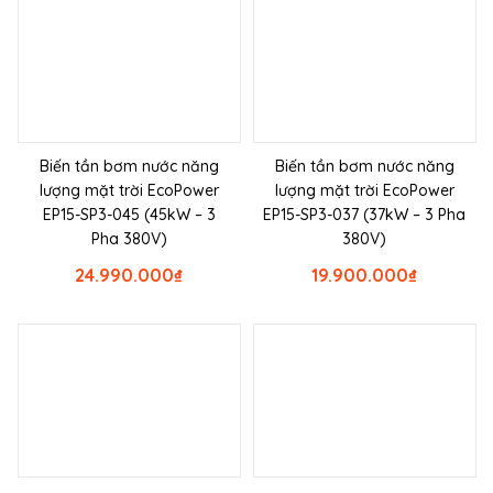
Biến tần bơm nước năng
Biến tần bơm nước năng
lượng mặt trời EcoPower
lượng mặt trời EcoPower
EP15-SP3-045 (45kW – 3
EP15-SP3-037 (37kW – 3 Pha
Pha 380V)
380V)
24.990.000
₫
19.900.000
₫