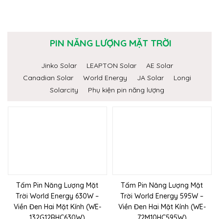
PIN NĂNG LƯỢNG MẶT TRỜI
Jinko Solar
LEAPTON Solar
AE Solar
Canadian Solar
World Energy
JA Solar
Longi
Solarcity
Phụ kiện pin năng lượng
Tấm Pin Năng Lượng Mặt
Tấm Pin Năng Lượng Mặt
Trời World Energy 630W –
Trời World Energy 595W –
Viền Đen Hai Mặt Kính (WE-
Viền Đen Hai Mặt Kính (WE-
132G12RHC630W)
72M10HC595W)