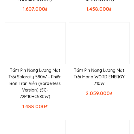
1.607.000
₫
1.458.000
₫
Tấm Pin Năng Lượng Mặt
Tấm Pin Năng Lượng Mặt
Trời Solarcity 580W – Phiên
Trời Mono WORD ENERGY
Bản Tràn Viền (Borderless
710W
Version) (SC-
2.059.000
₫
72M10HC580W)
1.488.000
₫