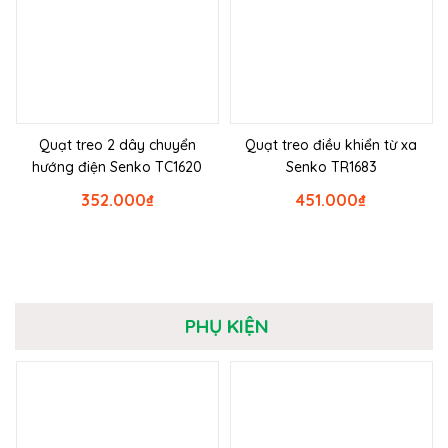
Quạt treo 2 dây chuyển
Quạt treo điều khiển từ xa
hướng điện Senko TC1620
Senko TR1683
352.000
₫
451.000
₫
PHỤ KIỆN