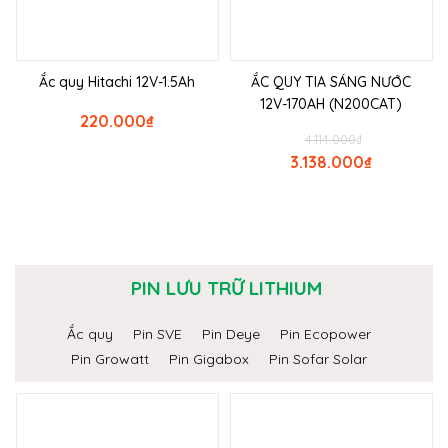
Ắc quy Hitachi 12V-1.5Ah
ẮC QUY TIA SÁNG NƯỚC
12V-170AH (N200CAT)
220.000
₫
4.114.000
₫
3.138.000
₫
PIN LƯU TRỮ LITHIUM
Ắc quy
Pin SVE
Pin Deye
Pin Ecopower
Pin Growatt
Pin Gigabox
Pin Sofar Solar