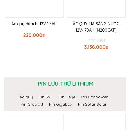
Ắc quy Hitachi 12V-1.5Ah
ẮC QUY TIA SÁNG NƯỚC
12V-170AH (N200CAT)
220.000
₫
4.114.000
₫
3.138.000
₫
PIN LƯU TRỮ LITHIUM
Ắc quy
Pin SVE
Pin Deye
Pin Ecopower
Pin Growatt
Pin Gigabox
Pin Sofar Solar