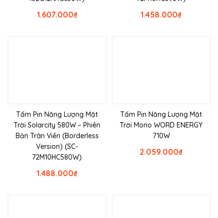
1.607.000
₫
1.458.000
₫
Tấm Pin Năng Lượng Mặt
Tấm Pin Năng Lượng Mặt
Trời Solarcity 580W – Phiên
Trời Mono WORD ENERGY
Bản Tràn Viền (Borderless
710W
Version) (SC-
2.059.000
₫
72M10HC580W)
1.488.000
₫