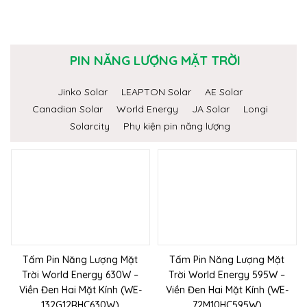
PIN NĂNG LƯỢNG MẶT TRỜI
Jinko Solar
LEAPTON Solar
AE Solar
Canadian Solar
World Energy
JA Solar
Longi
Solarcity
Phụ kiện pin năng lượng
Tấm Pin Năng Lượng Mặt
Tấm Pin Năng Lượng Mặt
Trời World Energy 630W –
Trời World Energy 595W –
Viền Đen Hai Mặt Kính (WE-
Viền Đen Hai Mặt Kính (WE-
132G12RHC630W)
72M10HC595W)