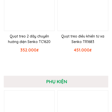
Quạt treo 2 dây chuyển
Quạt treo điều khiển từ xa
hướng điện Senko TC1620
Senko TR1683
352.000
₫
451.000
₫
PHỤ KIỆN