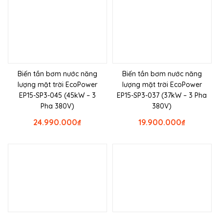
Biến tần bơm nước năng
Biến tần bơm nước năng
lượng mặt trời EcoPower
lượng mặt trời EcoPower
EP15-SP3-045 (45kW – 3
EP15-SP3-037 (37kW – 3 Pha
Pha 380V)
380V)
24.990.000
₫
19.900.000
₫