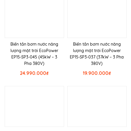
Biến tần bơm nước năng
Biến tần bơm nước năng
lượng mặt trời EcoPower
lượng mặt trời EcoPower
EP15-SP3-045 (45kW – 3
EP15-SP3-037 (37kW – 3 Pha
Pha 380V)
380V)
24.990.000
₫
19.900.000
₫