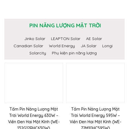
PIN NĂNG LƯỢNG MẶT TRỜI
Jinko Solar
LEAPTON Solar
AE Solar
Canadian Solar
World Energy
JA Solar
Longi
Solarcity
Phụ kiện pin năng lượng
Tấm Pin Năng Lượng Mặt
Tấm Pin Năng Lượng Mặt
Trời World Energy 630W –
Trời World Energy 595W –
Viền Đen Hai Mặt Kính (WE-
Viền Đen Hai Mặt Kính (WE-
132G12RHC630W)
72M10HC595W)