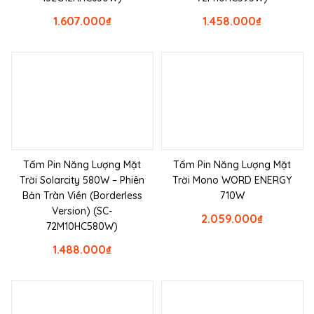
1.607.000
₫
1.458.000
₫
Tấm Pin Năng Lượng Mặt
Tấm Pin Năng Lượng Mặt
Trời Solarcity 580W – Phiên
Trời Mono WORD ENERGY
Bản Tràn Viền (Borderless
710W
Version) (SC-
2.059.000
₫
72M10HC580W)
1.488.000
₫