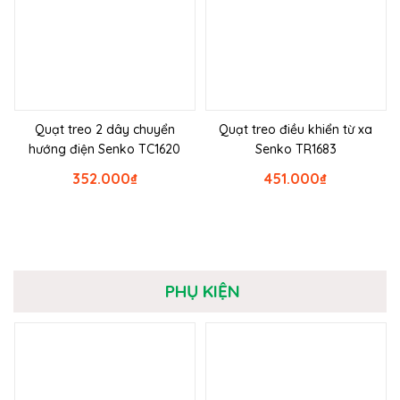
Quạt treo 2 dây chuyển
Quạt treo điều khiển từ xa
hướng điện Senko TC1620
Senko TR1683
352.000
₫
451.000
₫
PHỤ KIỆN