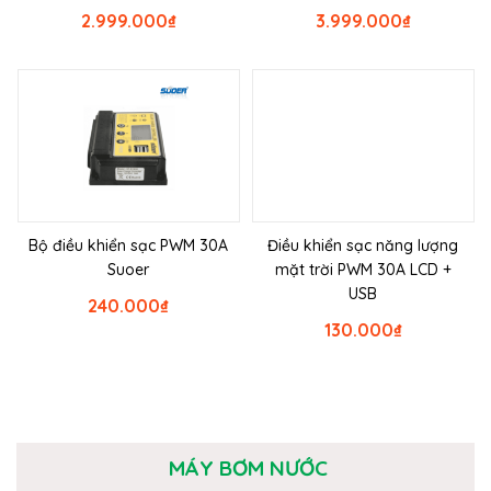
2.999.000
₫
3.999.000
₫
Bộ điều khiển sạc PWM 30A
Điều khiển sạc năng lượng
Suoer
mặt trời PWM 30A LCD +
USB
240.000
₫
130.000
₫
MÁY BƠM NƯỚC