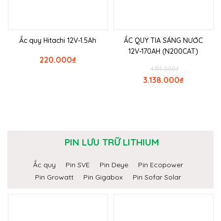
Ắc quy Hitachi 12V-1.5Ah
ẮC QUY TIA SÁNG NƯỚC
12V-170AH (N200CAT)
220.000
₫
4.114.000
₫
3.138.000
₫
PIN LƯU TRỮ LITHIUM
Ắc quy
Pin SVE
Pin Deye
Pin Ecopower
Pin Growatt
Pin Gigabox
Pin Sofar Solar