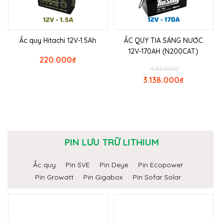
Ắc quy Hitachi 12V-1.5Ah
ẮC QUY TIA SÁNG NƯỚC
12V-170AH (N200CAT)
220.000
₫
4.114.000
₫
3.138.000
₫
PIN LƯU TRỮ LITHIUM
Ắc quy
Pin SVE
Pin Deye
Pin Ecopower
Pin Growatt
Pin Gigabox
Pin Sofar Solar