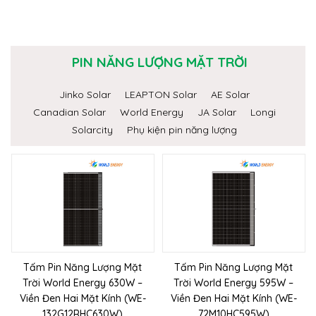
PIN NĂNG LƯỢNG MẶT TRỜI
Jinko Solar
LEAPTON Solar
AE Solar
Canadian Solar
World Energy
JA Solar
Longi
Solarcity
Phụ kiện pin năng lượng
Tấm Pin Năng Lượng Mặt
Tấm Pin Năng Lượng Mặt
Trời World Energy 630W –
Trời World Energy 595W –
Viền Đen Hai Mặt Kính (WE-
Viền Đen Hai Mặt Kính (WE-
132G12RHC630W)
72M10HC595W)