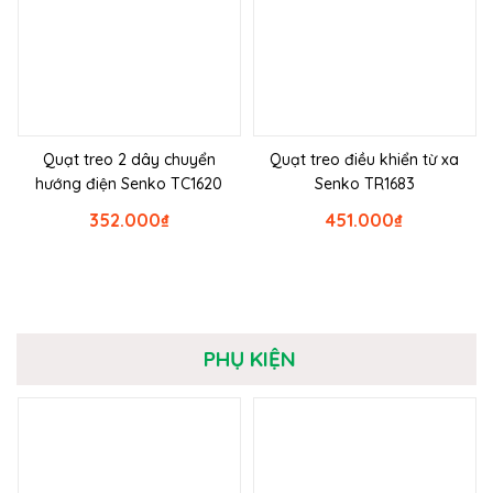
Quạt treo 2 dây chuyển
Quạt treo điều khiển từ xa
hướng điện Senko TC1620
Senko TR1683
352.000
₫
451.000
₫
PHỤ KIỆN