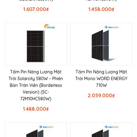
1.607.000
₫
1.458.000
₫
Tấm Pin Năng Lượng Mặt
Tấm Pin Năng Lượng Mặt
Trời Solarcity 580W – Phiên
Trời Mono WORD ENERGY
Bản Tràn Viền (Borderless
710W
Version) (SC-
2.059.000
₫
72M10HC580W)
1.488.000
₫