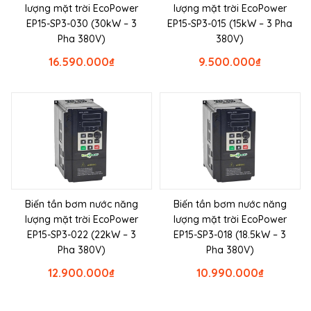
lượng mặt trời EcoPower
lượng mặt trời EcoPower
EP15-SP3-030 (30kW – 3
EP15-SP3-015 (15kW – 3 Pha
Pha 380V)
380V)
16.590.000
₫
9.500.000
₫
Biến tần bơm nước năng
Biến tần bơm nước năng
lượng mặt trời EcoPower
lượng mặt trời EcoPower
EP15-SP3-022 (22kW – 3
EP15-SP3-018 (18.5kW – 3
Pha 380V)
Pha 380V)
12.900.000
₫
10.990.000
₫