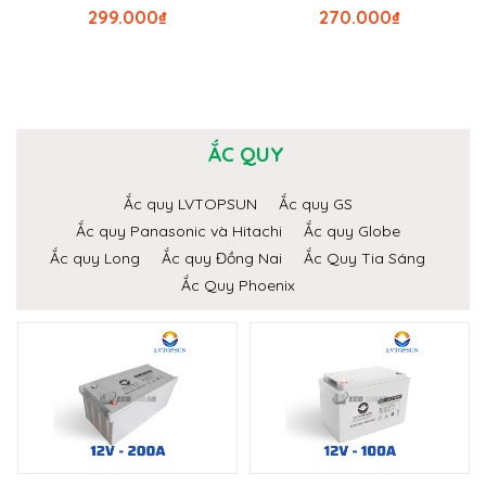
299.000
₫
270.000
₫
ẮC QUY
Ắc quy LVTOPSUN
Ắc quy GS
Ắc quy Panasonic và Hitachi
Ắc quy Globe
Ắc quy Long
Ắc quy Đồng Nai
Ắc Quy Tia Sáng
Ắc Quy Phoenix