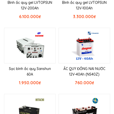
Bình ắc quy gel LVTOPSUN
Bình ắc quy gel LVTOPSUN
12V-200Ah
12V-100Ah
6.100.000
₫
3.300.000
₫
Sạc bình ắc quy Sanshun
ẮC QUY ĐỒNG NAI NƯỚC
60A
12V-40Ah (NS40Z)
1.950.000
₫
760.000
₫