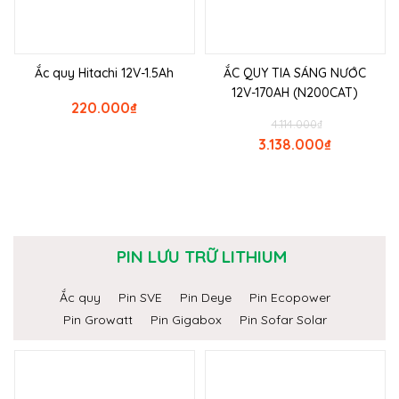
Ắc quy Hitachi 12V-1.5Ah
ẮC QUY TIA SÁNG NƯỚC
12V-170AH (N200CAT)
220.000
₫
4.114.000
₫
3.138.000
₫
PIN LƯU TRỮ LITHIUM
Ắc quy
Pin SVE
Pin Deye
Pin Ecopower
Pin Growatt
Pin Gigabox
Pin Sofar Solar