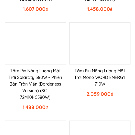
1.607.000
₫
1.458.000
₫
Tấm Pin Năng Lượng Mặt
Tấm Pin Năng Lượng Mặt
Trời Solarcity 580W – Phiên
Trời Mono WORD ENERGY
Bản Tràn Viền (Borderless
710W
Version) (SC-
2.059.000
₫
72M10HC580W)
1.488.000
₫