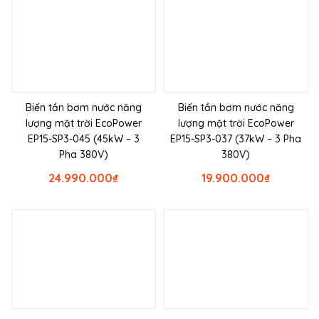
Biến tần bơm nước năng
Biến tần bơm nước năng
lượng mặt trời EcoPower
lượng mặt trời EcoPower
EP15-SP3-045 (45kW – 3
EP15-SP3-037 (37kW – 3 Pha
Pha 380V)
380V)
24.990.000
₫
19.900.000
₫