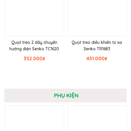
Quạt treo 2 dây chuyển
Quạt treo điều khiển từ xa
hướng điện Senko TC1620
Senko TR1683
352.000
₫
451.000
₫
PHỤ KIỆN