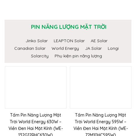
PIN NĂNG LƯỢNG MẶT TRỜI
Jinko Solar
LEAPTON Solar
AE Solar
Canadian Solar
World Energy
JA Solar
Longi
Solarcity
Phụ kiện pin năng lượng
Tấm Pin Năng Lượng Mặt
Tấm Pin Năng Lượng Mặt
Trời World Energy 630W –
Trời World Energy 595W –
Viền Đen Hai Mặt Kính (WE-
Viền Đen Hai Mặt Kính (WE-
132G12RHC630W)
72M10HC595W)