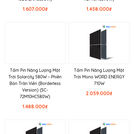
1.607.000
₫
1.458.000
₫
Tấm Pin Năng Lượng Mặt
Tấm Pin Năng Lượng Mặt
Trời Solarcity 580W – Phiên
Trời Mono WORD ENERGY
Bản Tràn Viền (Borderless
710W
Version) (SC-
2.059.000
₫
72M10HC580W)
1.488.000
₫