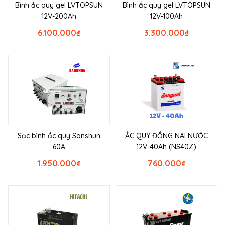
Bình ắc quy gel LVTOPSUN
Bình ắc quy gel LVTOPSUN
12V-200Ah
12V-100Ah
6.100.000
₫
3.300.000
₫
Sạc bình ắc quy Sanshun
ẮC QUY ĐỒNG NAI NƯỚC
60A
12V-40Ah (NS40Z)
1.950.000
₫
760.000
₫