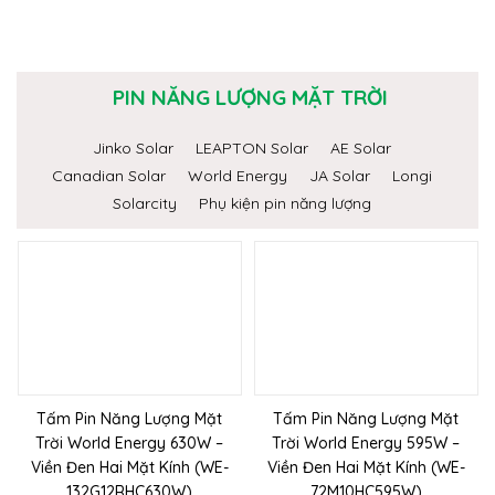
PIN NĂNG LƯỢNG MẶT TRỜI
Jinko Solar
LEAPTON Solar
AE Solar
Canadian Solar
World Energy
JA Solar
Longi
Solarcity
Phụ kiện pin năng lượng
Tấm Pin Năng Lượng Mặt
Tấm Pin Năng Lượng Mặt
Trời World Energy 630W –
Trời World Energy 595W –
Viền Đen Hai Mặt Kính (WE-
Viền Đen Hai Mặt Kính (WE-
132G12RHC630W)
72M10HC595W)