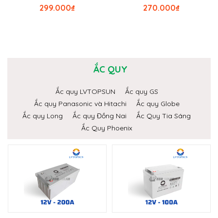
299.000
₫
270.000
₫
ẮC QUY
Ắc quy LVTOPSUN
Ắc quy GS
Ắc quy Panasonic và Hitachi
Ắc quy Globe
Ắc quy Long
Ắc quy Đồng Nai
Ắc Quy Tia Sáng
Ắc Quy Phoenix