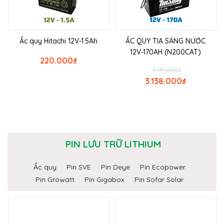
Ắc quy Hitachi 12V-1.5Ah
ẮC QUY TIA SÁNG NƯỚC
12V-170AH (N200CAT)
220.000
₫
4.114.000
₫
3.138.000
₫
PIN LƯU TRỮ LITHIUM
Ắc quy
Pin SVE
Pin Deye
Pin Ecopower
Pin Growatt
Pin Gigabox
Pin Sofar Solar