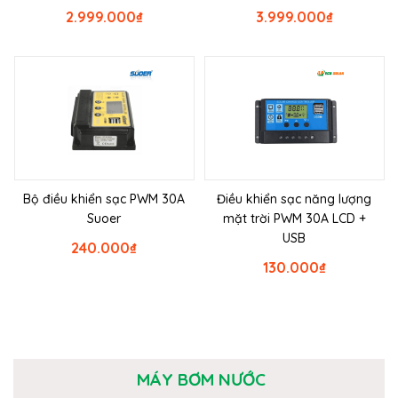
2.999.000
₫
3.999.000
₫
Bộ điều khiển sạc PWM 30A
Điều khiển sạc năng lượng
Suoer
mặt trời PWM 30A LCD +
USB
240.000
₫
130.000
₫
MÁY BƠM NƯỚC