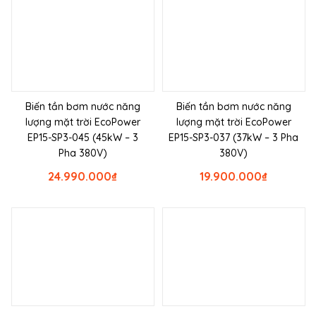
Biến tần bơm nước năng
Biến tần bơm nước năng
lượng mặt trời EcoPower
lượng mặt trời EcoPower
EP15-SP3-045 (45kW – 3
EP15-SP3-037 (37kW – 3 Pha
Pha 380V)
380V)
24.990.000
₫
19.900.000
₫