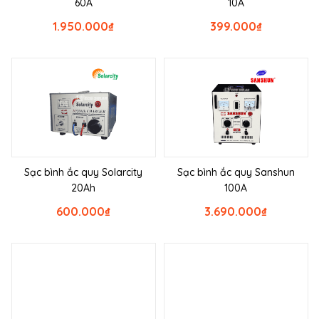
60A
10A
1.950.000
₫
399.000
₫
Sạc bình ắc quy Solarcity
Sạc bình ắc quy Sanshun
20Ah
100A
600.000
₫
3.690.000
₫