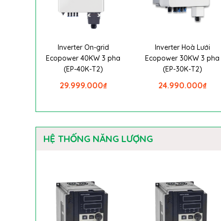
Inverter On-grid
Inverter Hoà Lưới
Ecopower 40KW 3 pha
Ecopower 30KW 3 pha
(EP-40K-T2)
(EP-30K-T2)
29.999.000
₫
24.990.000
₫
HỆ THỐNG NĂNG LƯỢNG