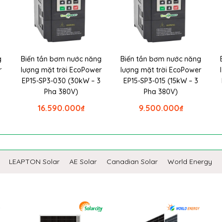
g
Biến tần bơm nước năng
Biến tần bơm nước năng
r
lượng mặt trời EcoPower
lượng mặt trời EcoPower
EP15-SP3-030 (30kW – 3
EP15-SP3-015 (15kW – 3
Pha 380V)
Pha 380V)
16.590.000
₫
9.500.000
₫
LEAPTON Solar
AE Solar
Canadian Solar
World Energy