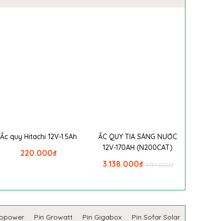
Ắc quy Hitachi 12V-1.5Ah
ẮC QUY TIA SÁNG NƯỚC
12V-170AH (N200CAT)
220.000
₫
3.138.000
₫
4.114.000
₫
copower
Pin Growatt
Pin Gigabox
Pin Sofar Solar