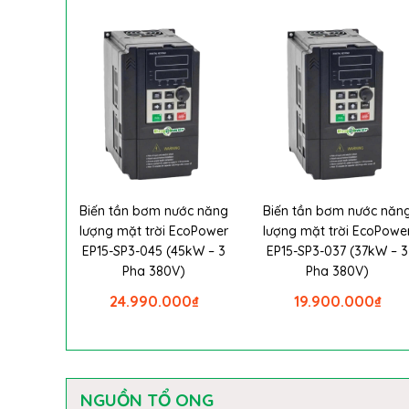
Biến tần bơm nước năng
Biến tần bơm nước năn
lượng mặt trời EcoPower
lượng mặt trời EcoPowe
EP15-SP3-045 (45kW – 3
EP15-SP3-037 (37kW – 3
Pha 380V)
Pha 380V)
24.990.000
₫
19.900.000
₫
NGUỒN TỔ ONG