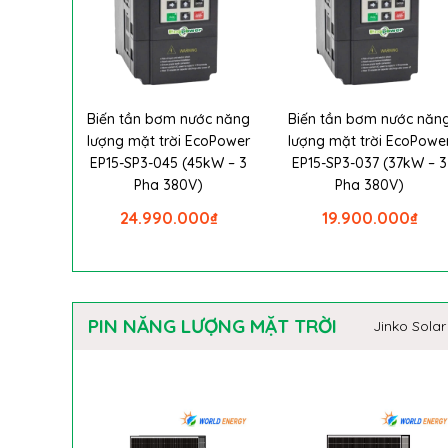
Biến tần bơm nước năng
Biến tần bơm nước năn
lượng mặt trời EcoPower
lượng mặt trời EcoPowe
EP15-SP3-045 (45kW – 3
EP15-SP3-037 (37kW – 3
Pha 380V)
Pha 380V)
24.990.000
₫
19.900.000
₫
PIN NĂNG LƯỢNG MẶT TRỜI
Jinko Solar