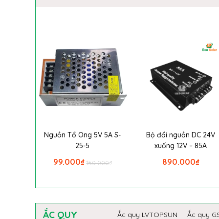
Nguồn Tổ Ong 5V 5A S-
Bộ đổi nguồn DC 24V
25-5
xuống 12V – 85A
99.000
₫
890.000
₫
150.000
₫
ẮC QUY
Ắc quy LVTOPSUN
Ắc quy G