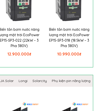
Biến tần bơm nước năng
Biến tần bơm nước năng
lượng mặt trời EcoPower
lượng mặt trời EcoPower
EP15-SP3-022 (22kW – 3
EP15-SP3-018 (18.5kW – 3
Pha 380V)
Pha 380V)
12.900.000
₫
10.990.000
₫
JA Solar
Longi
Solarcity
Phụ kiện pin năng lượng