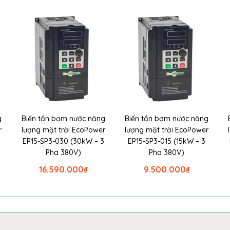
g
Biến tần bơm nước năng
Biến tần bơm nước năng
r
lượng mặt trời EcoPower
lượng mặt trời EcoPower
EP15-SP3-030 (30kW – 3
EP15-SP3-015 (15kW – 3
Pha 380V)
Pha 380V)
16.590.000
₫
9.500.000
₫