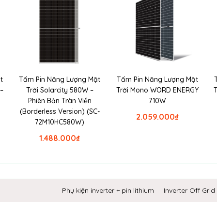
t
Tấm Pin Năng Lượng Mặt
Tấm Pin Năng Lượng Mặt
–
Trời Solarcity 580W –
Trời Mono WORD ENERGY
Phiên Bản Tràn Viền
710W
(Borderless Version) (SC-
2.059.000
₫
72M10HC580W)
1.488.000
₫
Phụ kiện inverter + pin lithium
Inverter Off Grid