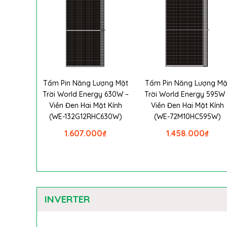
Tấm Pin Năng Lượng Mặt
Tấm Pin Năng Lượng Mặ
Trời World Energy 630W –
Trời World Energy 595W 
Viền Đen Hai Mặt Kính
Viền Đen Hai Mặt Kính
(WE-132G12RHC630W)
(WE-72M10HC595W)
1.607.000
₫
1.458.000
₫
INVERTER