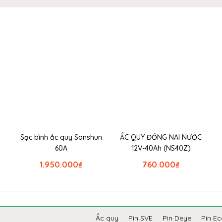
Sạc bình ắc quy Sanshun
ẮC QUY ĐỒNG NAI NƯỚC
60A
12V-40Ah (NS40Z)
1.950.000
₫
760.000
₫
Ắc quy
Pin SVE
Pin Deye
Pin E