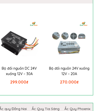
Bộ đổi nguồn DC 24V
Bộ đổi nguồn 24V xuống
xuống 12V – 30A
12V – 20A
299.000
₫
270.000
₫
Ắc quy Đồng Nai
Ắc Quy Tia Sáng
Ắc Quy Phoenix