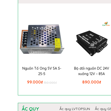
Nguồn Tổ Ong 5V 5A S-
Bộ đổi nguồn DC 24V
25-5
xuống 12V – 85A
99.000
₫
890.000
₫
150.000
₫
ẮC QUY
Ắc quy LVTOPSUN
Ắc quy G