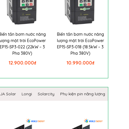
Biến tần bơm nước năng
Biến tần bơm nước năng
lượng mặt trời EcoPower
lượng mặt trời EcoPower
EP15-SP3-022 (22kW – 3
EP15-SP3-018 (18.5kW – 3
Pha 380V)
Pha 380V)
12.900.000
₫
10.990.000
₫
JA Solar
Longi
Solarcity
Phụ kiện pin năng lượng