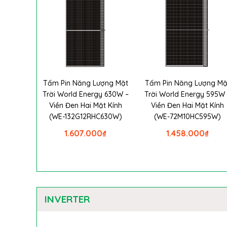
Tấm Pin Năng Lượng Mặt
Tấm Pin Năng Lượng Mặ
Trời World Energy 630W –
Trời World Energy 595W 
Viền Đen Hai Mặt Kính
Viền Đen Hai Mặt Kính
(WE-132G12RHC630W)
(WE-72M10HC595W)
1.607.000
₫
1.458.000
₫
INVERTER