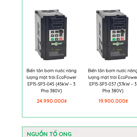
Biến tần bơm nước năng
Biến tần bơm nước năn
lượng mặt trời EcoPower
lượng mặt trời EcoPowe
EP15-SP3-045 (45kW – 3
EP15-SP3-037 (37kW – 3
Pha 380V)
Pha 380V)
24.990.000
₫
19.900.000
₫
NGUỒN TỔ ONG