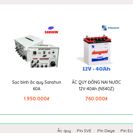
Sạc bình ắc quy Sanshun
ẮC QUY ĐỒNG NAI NƯỚC
60A
12V-40Ah (NS40Z)
1.950.000
₫
760.000
₫
Ắc quy
Pin SVE
Pin Deye
Pin E