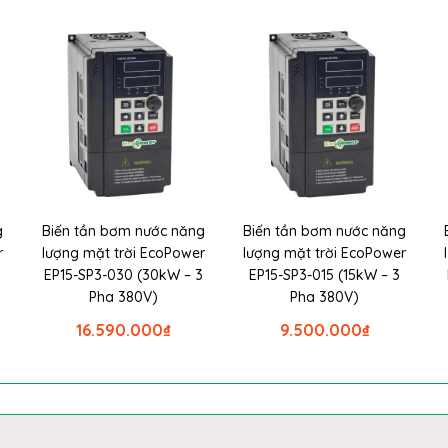
g
Biến tần bơm nước năng
Biến tần bơm nước năng
r
lượng mặt trời EcoPower
lượng mặt trời EcoPower
EP15-SP3-030 (30kW – 3
EP15-SP3-015 (15kW – 3
Pha 380V)
Pha 380V)
16.590.000
₫
9.500.000
₫