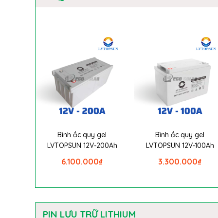
Bình ắc quy gel
Bình ắc quy gel
LVTOPSUN 12V-200Ah
LVTOPSUN 12V-100Ah
6.100.000
₫
3.300.000
₫
PIN LƯU TRỮ LITHIUM