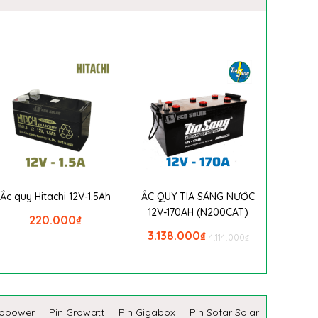
Ắc quy Hitachi 12V-1.5Ah
ẮC QUY TIA SÁNG NƯỚC
12V-170AH (N200CAT)
220.000
₫
3.138.000
₫
4.114.000
₫
copower
Pin Growatt
Pin Gigabox
Pin Sofar Solar