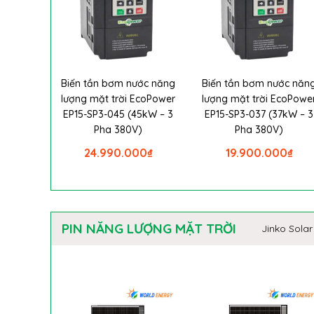
Biến tần bơm nước năng
Biến tần bơm nước năn
lượng mặt trời EcoPower
lượng mặt trời EcoPowe
EP15-SP3-045 (45kW – 3
EP15-SP3-037 (37kW – 3
Pha 380V)
Pha 380V)
24.990.000
₫
19.900.000
₫
PIN NĂNG LƯỢNG MẶT TRỜI
Jinko Solar