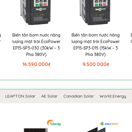
g
Biến tần bơm nước năng
Biến tần bơm nước năng
r
lượng mặt trời EcoPower
lượng mặt trời EcoPower
EP15-SP3-030 (30kW – 3
EP15-SP3-015 (15kW – 3
Pha 380V)
Pha 380V)
16.590.000
₫
9.500.000
₫
LEAPTON Solar
AE Solar
Canadian Solar
World Energy