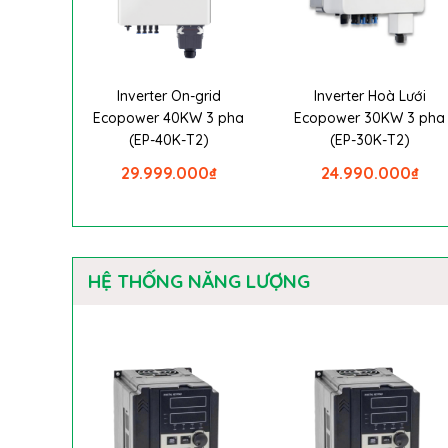
Inverter On-grid
Inverter Hoà Lưới
Ecopower 40KW 3 pha
Ecopower 30KW 3 pha
(EP-40K-T2)
(EP-30K-T2)
29.999.000
₫
24.990.000
₫
HỆ THỐNG NĂNG LƯỢNG