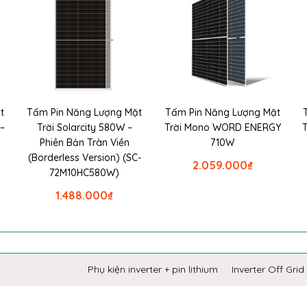
t
Tấm Pin Năng Lượng Mặt
Tấm Pin Năng Lượng Mặt
–
Trời Solarcity 580W –
Trời Mono WORD ENERGY
Phiên Bản Tràn Viền
710W
(Borderless Version) (SC-
2.059.000
₫
72M10HC580W)
1.488.000
₫
Phụ kiện inverter + pin lithium
Inverter Off Grid