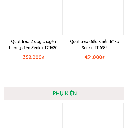
Quạt treo 2 dây chuyển
Quạt treo điều khiển từ xa
hướng điện Senko TC1620
Senko TR1683
352.000
₫
451.000
₫
PHỤ KIỆN