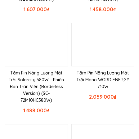
1.607.000
₫
1.458.000
₫
Tấm Pin Năng Lượng Mặt
Tấm Pin Năng Lượng Mặt
Trời Solarcity 580W – Phiên
Trời Mono WORD ENERGY
Bản Tràn Viền (Borderless
710W
Version) (SC-
2.059.000
₫
72M10HC580W)
1.488.000
₫