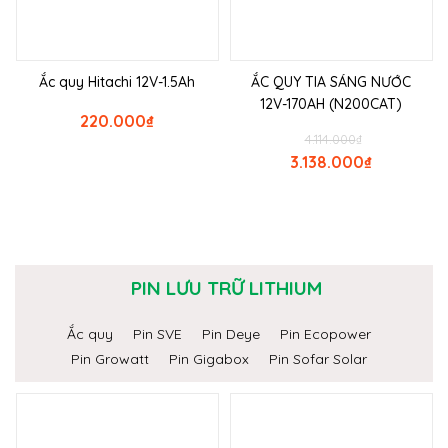
Ắc quy Hitachi 12V-1.5Ah
ẮC QUY TIA SÁNG NƯỚC
12V-170AH (N200CAT)
220.000
₫
4.114.000
₫
3.138.000
₫
PIN LƯU TRỮ LITHIUM
Ắc quy
Pin SVE
Pin Deye
Pin Ecopower
Pin Growatt
Pin Gigabox
Pin Sofar Solar