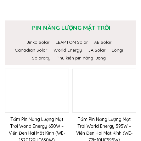
PIN NĂNG LƯỢNG MẶT TRỜI
Jinko Solar
LEAPTON Solar
AE Solar
Canadian Solar
World Energy
JA Solar
Longi
Solarcity
Phụ kiện pin năng lượng
Tấm Pin Năng Lượng Mặt
Tấm Pin Năng Lượng Mặt
Trời World Energy 630W –
Trời World Energy 595W –
Viền Đen Hai Mặt Kính (WE-
Viền Đen Hai Mặt Kính (WE-
132G12RHC630W)
72M10HC595W)