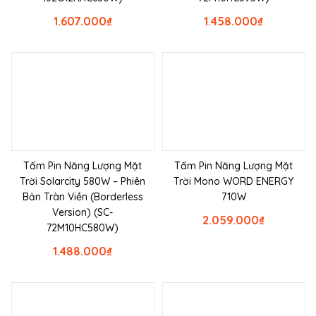
1.607.000
₫
1.458.000
₫
Tấm Pin Năng Lượng Mặt
Tấm Pin Năng Lượng Mặt
Trời Solarcity 580W – Phiên
Trời Mono WORD ENERGY
Bản Tràn Viền (Borderless
710W
Version) (SC-
2.059.000
₫
72M10HC580W)
1.488.000
₫