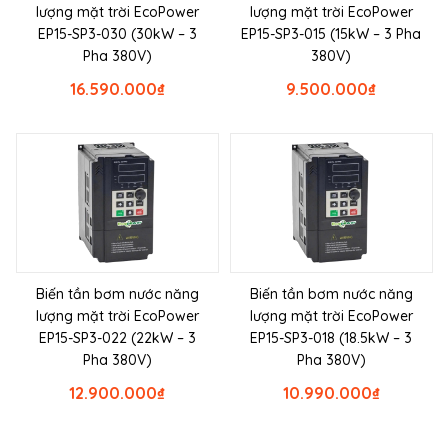
lượng mặt trời EcoPower
lượng mặt trời EcoPower
EP15-SP3-030 (30kW – 3
EP15-SP3-015 (15kW – 3 Pha
Pha 380V)
380V)
16.590.000
₫
9.500.000
₫
Biến tần bơm nước năng
Biến tần bơm nước năng
lượng mặt trời EcoPower
lượng mặt trời EcoPower
EP15-SP3-022 (22kW – 3
EP15-SP3-018 (18.5kW – 3
Pha 380V)
Pha 380V)
12.900.000
₫
10.990.000
₫