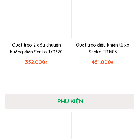
Quạt treo 2 dây chuyển
Quạt treo điều khiển từ xa
hướng điện Senko TC1620
Senko TR1683
352.000
₫
451.000
₫
PHỤ KIỆN