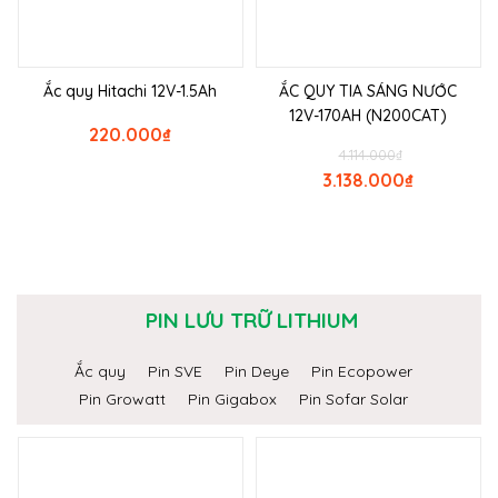
Ắc quy Hitachi 12V-1.5Ah
ẮC QUY TIA SÁNG NƯỚC
12V-170AH (N200CAT)
220.000
₫
4.114.000
₫
3.138.000
₫
PIN LƯU TRỮ LITHIUM
Ắc quy
Pin SVE
Pin Deye
Pin Ecopower
Pin Growatt
Pin Gigabox
Pin Sofar Solar