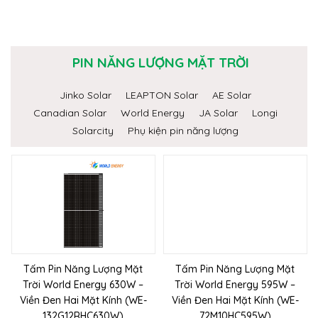
PIN NĂNG LƯỢNG MẶT TRỜI
Jinko Solar
LEAPTON Solar
AE Solar
Canadian Solar
World Energy
JA Solar
Longi
Solarcity
Phụ kiện pin năng lượng
Tấm Pin Năng Lượng Mặt
Tấm Pin Năng Lượng Mặt
Trời World Energy 630W –
Trời World Energy 595W –
Viền Đen Hai Mặt Kính (WE-
Viền Đen Hai Mặt Kính (WE-
132G12RHC630W)
72M10HC595W)