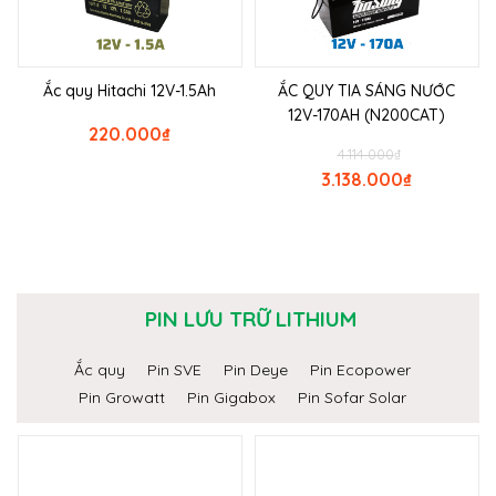
Ắc quy Hitachi 12V-1.5Ah
ẮC QUY TIA SÁNG NƯỚC
12V-170AH (N200CAT)
220.000
₫
4.114.000
₫
3.138.000
₫
PIN LƯU TRỮ LITHIUM
Ắc quy
Pin SVE
Pin Deye
Pin Ecopower
Pin Growatt
Pin Gigabox
Pin Sofar Solar