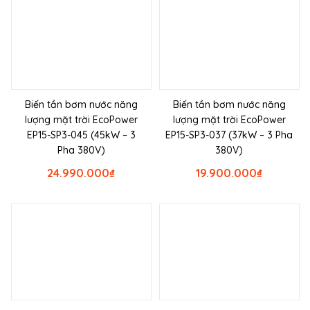
Biến tần bơm nước năng
Biến tần bơm nước năng
lượng mặt trời EcoPower
lượng mặt trời EcoPower
EP15-SP3-045 (45kW – 3
EP15-SP3-037 (37kW – 3 Pha
Pha 380V)
380V)
24.990.000
₫
19.900.000
₫