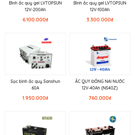
Bình ắc quy gel LVTOPSUN
Bình ắc quy gel LVTOPSUN
12V-200Ah
12V-100Ah
6.100.000
₫
3.300.000
₫
Sạc bình ắc quy Sanshun
ẮC QUY ĐỒNG NAI NƯỚC
60A
12V-40Ah (NS40Z)
1.950.000
₫
760.000
₫