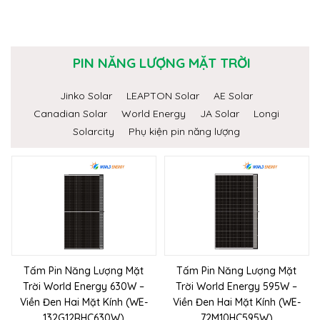
PIN NĂNG LƯỢNG MẶT TRỜI
Jinko Solar
LEAPTON Solar
AE Solar
Canadian Solar
World Energy
JA Solar
Longi
Solarcity
Phụ kiện pin năng lượng
Tấm Pin Năng Lượng Mặt
Tấm Pin Năng Lượng Mặt
Trời World Energy 630W –
Trời World Energy 595W –
Viền Đen Hai Mặt Kính (WE-
Viền Đen Hai Mặt Kính (WE-
132G12RHC630W)
72M10HC595W)