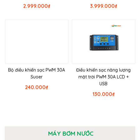
2.999.000
₫
3.999.000
₫
Bộ điều khiển sạc PWM 30A
Điều khiển sạc năng lượng
Suoer
mặt trời PWM 30A LCD +
USB
240.000
₫
130.000
₫
MÁY BƠM NƯỚC