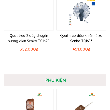
Quạt treo 2 dây chuyển
Quạt treo điều khiển từ xa
hướng điện Senko TC1620
Senko TR1683
352.000
₫
451.000
₫
PHỤ KIỆN