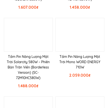
1.607.000
₫
1.458.000
₫
Tấm Pin Năng Lượng Mặt
Tấm Pin Năng Lượng Mặt
Trời Solarcity 580W – Phiên
Trời Mono WORD ENERGY
Bản Tràn Viền (Borderless
710W
Version) (SC-
2.059.000
₫
72M10HC580W)
1.488.000
₫