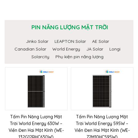
PIN NĂNG LƯỢNG MẶT TRỜI
Jinko Solar
LEAPTON Solar
AE Solar
Canadian Solar
World Energy
JA Solar
Longi
Solarcity
Phụ kiện pin năng lượng
Tấm Pin Năng Lượng Mặt
Tấm Pin Năng Lượng Mặt
Trời World Energy 630W –
Trời World Energy 595W –
Viền Đen Hai Mặt Kính (WE-
Viền Đen Hai Mặt Kính (WE-
132G12RHC630W)
72M10HC595W)