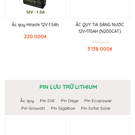
Ắc quy Hitachi 12V-1.5Ah
ẮC QUY TIA SÁNG NƯỚC
12V-170AH (N200CAT)
220.000
₫
4.114.000
₫
3.138.000
₫
PIN LƯU TRỮ LITHIUM
Ắc quy
Pin SVE
Pin Deye
Pin Ecopower
Pin Growatt
Pin Gigabox
Pin Sofar Solar