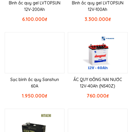
Bình ắc quy gel LVTOPSUN
Bình ắc quy gel LVTOPSUN
12V-200Ah
12V-100Ah
6.100.000
₫
3.300.000
₫
Sạc bình ắc quy Sanshun
ẮC QUY ĐỒNG NAI NƯỚC
60A
12V-40Ah (NS40Z)
1.950.000
₫
760.000
₫