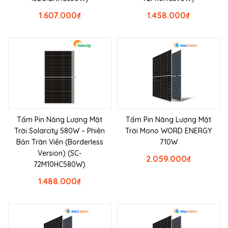
1.607.000
₫
1.458.000
₫
Tấm Pin Năng Lượng Mặt
Tấm Pin Năng Lượng Mặt
Trời Solarcity 580W – Phiên
Trời Mono WORD ENERGY
Bản Tràn Viền (Borderless
710W
Version) (SC-
2.059.000
₫
72M10HC580W)
1.488.000
₫