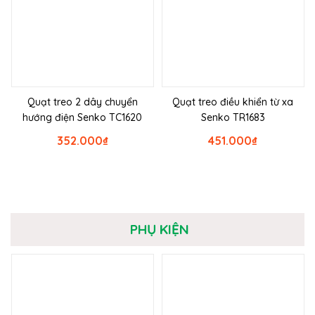
Quạt treo 2 dây chuyển
Quạt treo điều khiển từ xa
hướng điện Senko TC1620
Senko TR1683
352.000
₫
451.000
₫
PHỤ KIỆN