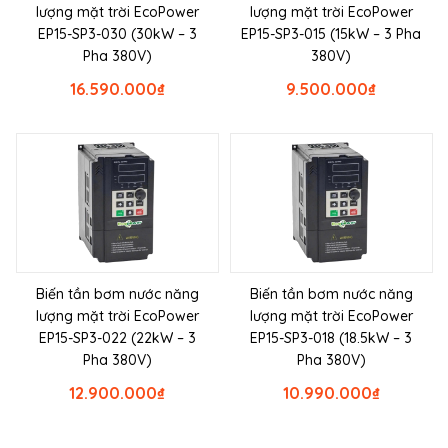
lượng mặt trời EcoPower
lượng mặt trời EcoPower
EP15-SP3-030 (30kW – 3
EP15-SP3-015 (15kW – 3 Pha
Pha 380V)
380V)
16.590.000
₫
9.500.000
₫
Biến tần bơm nước năng
Biến tần bơm nước năng
lượng mặt trời EcoPower
lượng mặt trời EcoPower
EP15-SP3-022 (22kW – 3
EP15-SP3-018 (18.5kW – 3
Pha 380V)
Pha 380V)
12.900.000
₫
10.990.000
₫