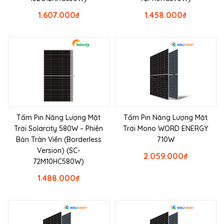
1.607.000
₫
1.458.000
₫
Tấm Pin Năng Lượng Mặt
Tấm Pin Năng Lượng Mặt
Trời Solarcity 580W – Phiên
Trời Mono WORD ENERGY
Bản Tràn Viền (Borderless
710W
Version) (SC-
2.059.000
₫
72M10HC580W)
1.488.000
₫