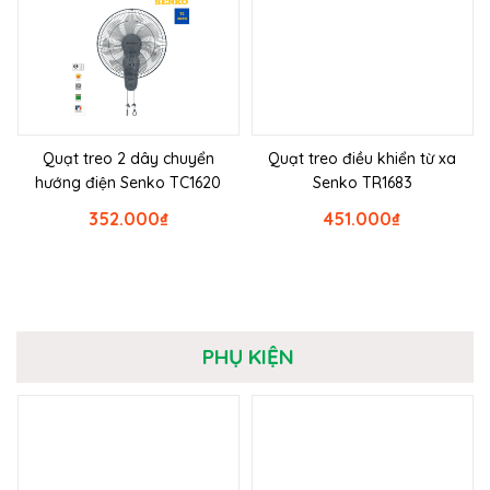
Quạt treo 2 dây chuyển
Quạt treo điều khiển từ xa
hướng điện Senko TC1620
Senko TR1683
352.000
₫
451.000
₫
PHỤ KIỆN