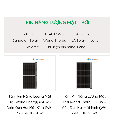
PIN NĂNG LƯỢNG MẶT TRỜI
Jinko Solar
LEAPTON Solar
AE Solar
Canadian Solar
World Energy
JA Solar
Longi
Solarcity
Phụ kiện pin năng lượng
Tấm Pin Năng Lượng Mặt
Tấm Pin Năng Lượng Mặt
Trời World Energy 630W –
Trời World Energy 595W –
Viền Đen Hai Mặt Kính (WE-
Viền Đen Hai Mặt Kính (WE-
132G12RHC630W)
72M10HC595W)