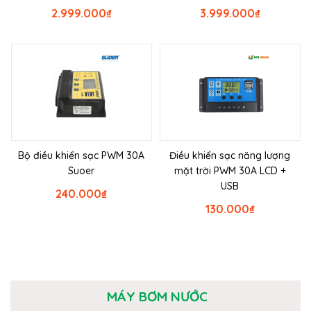
2.999.000
₫
3.999.000
₫
Bộ điều khiển sạc PWM 30A
Điều khiển sạc năng lượng
Suoer
mặt trời PWM 30A LCD +
USB
240.000
₫
130.000
₫
MÁY BƠM NƯỚC