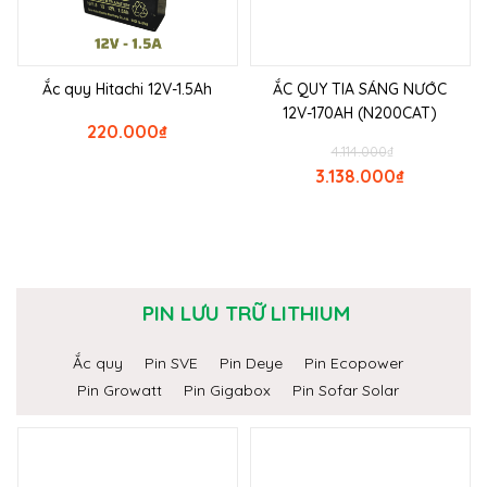
Ắc quy Hitachi 12V-1.5Ah
ẮC QUY TIA SÁNG NƯỚC
12V-170AH (N200CAT)
220.000
₫
4.114.000
₫
3.138.000
₫
PIN LƯU TRỮ LITHIUM
Ắc quy
Pin SVE
Pin Deye
Pin Ecopower
Pin Growatt
Pin Gigabox
Pin Sofar Solar