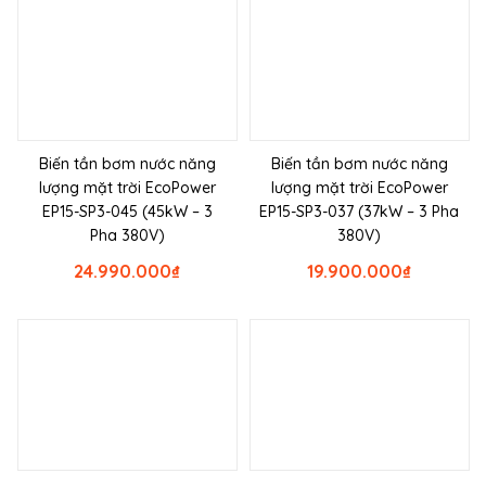
Biến tần bơm nước năng
Biến tần bơm nước năng
lượng mặt trời EcoPower
lượng mặt trời EcoPower
EP15-SP3-045 (45kW – 3
EP15-SP3-037 (37kW – 3 Pha
Pha 380V)
380V)
24.990.000
₫
19.900.000
₫