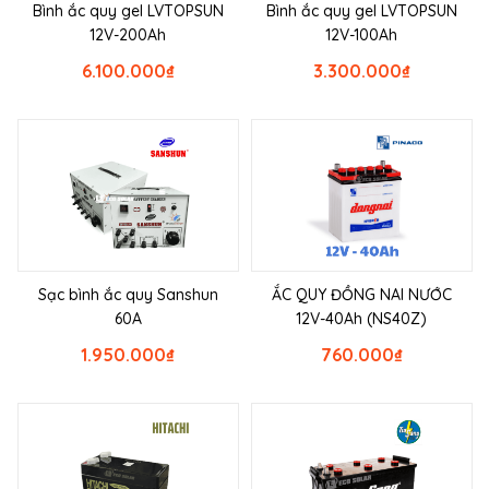
Bình ắc quy gel LVTOPSUN
Bình ắc quy gel LVTOPSUN
12V-200Ah
12V-100Ah
6.100.000
₫
3.300.000
₫
Sạc bình ắc quy Sanshun
ẮC QUY ĐỒNG NAI NƯỚC
60A
12V-40Ah (NS40Z)
1.950.000
₫
760.000
₫