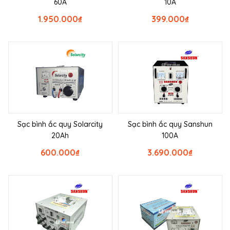
60A
10A
1.950.000
₫
399.000
₫
Sạc bình ắc quy Solarcity
Sạc bình ắc quy Sanshun
20Ah
100A
600.000
₫
3.690.000
₫