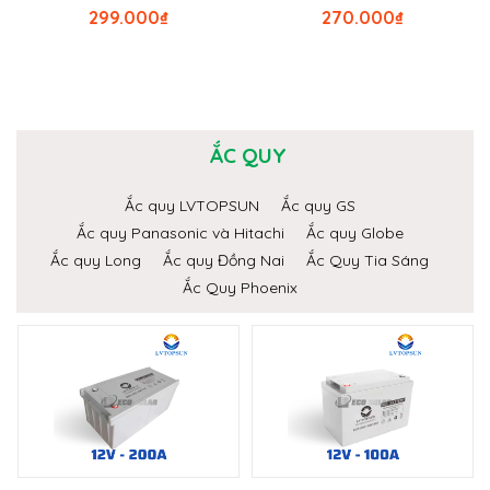
299.000
₫
270.000
₫
ẮC QUY
Ắc quy LVTOPSUN
Ắc quy GS
Ắc quy Panasonic và Hitachi
Ắc quy Globe
Ắc quy Long
Ắc quy Đồng Nai
Ắc Quy Tia Sáng
Ắc Quy Phoenix