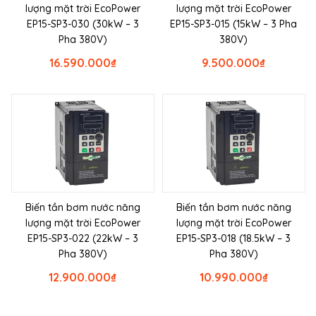
lượng mặt trời EcoPower
lượng mặt trời EcoPower
EP15-SP3-030 (30kW – 3
EP15-SP3-015 (15kW – 3 Pha
Pha 380V)
380V)
16.590.000
₫
9.500.000
₫
Biến tần bơm nước năng
Biến tần bơm nước năng
lượng mặt trời EcoPower
lượng mặt trời EcoPower
EP15-SP3-022 (22kW – 3
EP15-SP3-018 (18.5kW – 3
Pha 380V)
Pha 380V)
12.900.000
₫
10.990.000
₫