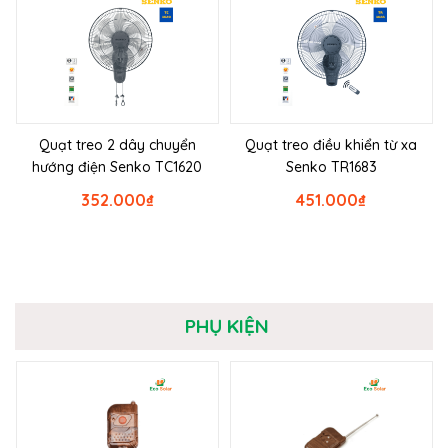
Quạt treo 2 dây chuyển
Quạt treo điều khiển từ xa
hướng điện Senko TC1620
Senko TR1683
352.000
₫
451.000
₫
PHỤ KIỆN