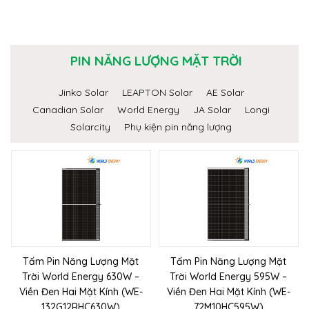
PIN NĂNG LƯỢNG MẶT TRỜI
Jinko Solar
LEAPTON Solar
AE Solar
Canadian Solar
World Energy
JA Solar
Longi
Solarcity
Phụ kiện pin năng lượng
Tấm Pin Năng Lượng Mặt
Tấm Pin Năng Lượng Mặt
Trời World Energy 630W –
Trời World Energy 595W –
Viền Đen Hai Mặt Kính (WE-
Viền Đen Hai Mặt Kính (WE-
132G12RHC630W)
72M10HC595W)