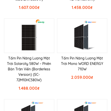
1.607.000
₫
1.458.000
₫
Tấm Pin Năng Lượng Mặt
Tấm Pin Năng Lượng Mặt
Trời Solarcity 580W – Phiên
Trời Mono WORD ENERGY
Bản Tràn Viền (Borderless
710W
Version) (SC-
2.059.000
₫
72M10HC580W)
1.488.000
₫