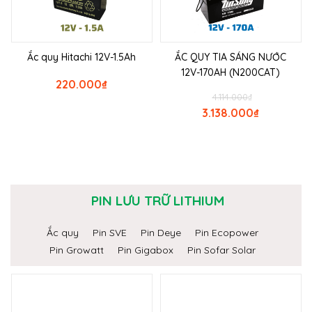
Ắc quy Hitachi 12V-1.5Ah
ẮC QUY TIA SÁNG NƯỚC
12V-170AH (N200CAT)
220.000
₫
4.114.000
₫
3.138.000
₫
PIN LƯU TRỮ LITHIUM
Ắc quy
Pin SVE
Pin Deye
Pin Ecopower
Pin Growatt
Pin Gigabox
Pin Sofar Solar