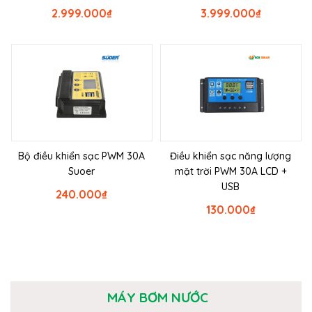
2.999.000
₫
3.999.000
₫
Bộ điều khiển sạc PWM 30A
Điều khiển sạc năng lượng
Suoer
mặt trời PWM 30A LCD +
USB
240.000
₫
130.000
₫
MÁY BƠM NƯỚC