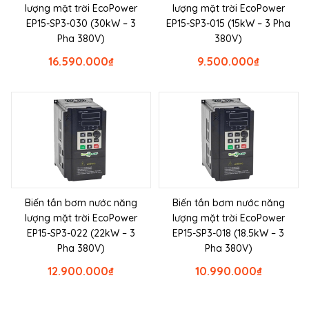
lượng mặt trời EcoPower
lượng mặt trời EcoPower
EP15-SP3-030 (30kW – 3
EP15-SP3-015 (15kW – 3 Pha
Pha 380V)
380V)
16.590.000
₫
9.500.000
₫
Biến tần bơm nước năng
Biến tần bơm nước năng
lượng mặt trời EcoPower
lượng mặt trời EcoPower
EP15-SP3-022 (22kW – 3
EP15-SP3-018 (18.5kW – 3
Pha 380V)
Pha 380V)
12.900.000
₫
10.990.000
₫