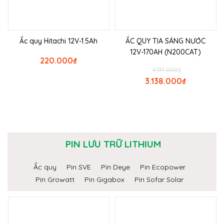
Ắc quy Hitachi 12V-1.5Ah
ẮC QUY TIA SÁNG NƯỚC
12V-170AH (N200CAT)
220.000
₫
4.114.000
₫
3.138.000
₫
PIN LƯU TRỮ LITHIUM
Ắc quy
Pin SVE
Pin Deye
Pin Ecopower
Pin Growatt
Pin Gigabox
Pin Sofar Solar