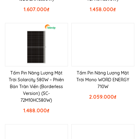
1.607.000
₫
1.458.000
₫
Tấm Pin Năng Lượng Mặt
Tấm Pin Năng Lượng Mặt
Trời Solarcity 580W – Phiên
Trời Mono WORD ENERGY
Bản Tràn Viền (Borderless
710W
Version) (SC-
2.059.000
₫
72M10HC580W)
1.488.000
₫