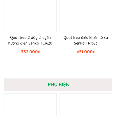
Quạt treo 2 dây chuyển
Quạt treo điều khiển từ xa
hướng điện Senko TC1620
Senko TR1683
352.000
₫
451.000
₫
PHỤ KIỆN