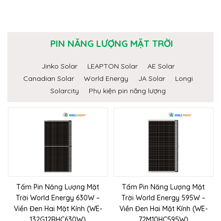
PIN NĂNG LƯỢNG MẶT TRỜI
Jinko Solar
LEAPTON Solar
AE Solar
Canadian Solar
World Energy
JA Solar
Longi
Solarcity
Phụ kiện pin năng lượng
Tấm Pin Năng Lượng Mặt
Tấm Pin Năng Lượng Mặt
Trời World Energy 630W –
Trời World Energy 595W –
Viền Đen Hai Mặt Kính (WE-
Viền Đen Hai Mặt Kính (WE-
132G12RHC630W)
72M10HC595W)