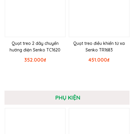
Quạt treo 2 dây chuyển
Quạt treo điều khiển từ xa
hướng điện Senko TC1620
Senko TR1683
352.000
₫
451.000
₫
PHỤ KIỆN