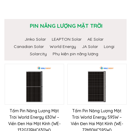
PIN NĂNG LƯỢNG MẶT TRỜI
Jinko Solar
LEAPTON Solar
AE Solar
Canadian Solar
World Energy
JA Solar
Longi
Solarcity
Phụ kiện pin năng lượng
Tấm Pin Năng Lượng Mặt
Tấm Pin Năng Lượng Mặt
Trời World Energy 630W –
Trời World Energy 595W –
Viền Đen Hai Mặt Kính (WE-
Viền Đen Hai Mặt Kính (WE-
132G12RHC630W)
72M10HC595W)