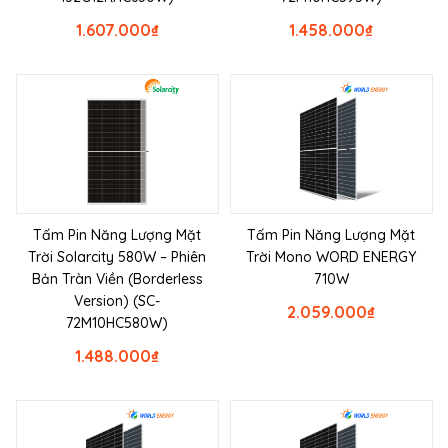
1.607.000
₫
1.458.000
₫
Tấm Pin Năng Lượng Mặt
Tấm Pin Năng Lượng Mặt
Trời Solarcity 580W – Phiên
Trời Mono WORD ENERGY
Bản Tràn Viền (Borderless
710W
Version) (SC-
2.059.000
₫
72M10HC580W)
1.488.000
₫