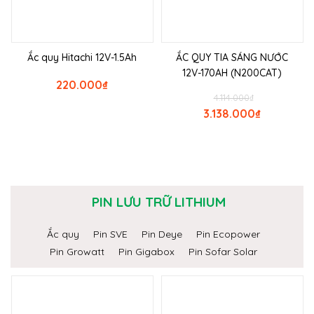
Ắc quy Hitachi 12V-1.5Ah
ẮC QUY TIA SÁNG NƯỚC
12V-170AH (N200CAT)
220.000
₫
4.114.000
₫
3.138.000
₫
PIN LƯU TRỮ LITHIUM
Ắc quy
Pin SVE
Pin Deye
Pin Ecopower
Pin Growatt
Pin Gigabox
Pin Sofar Solar