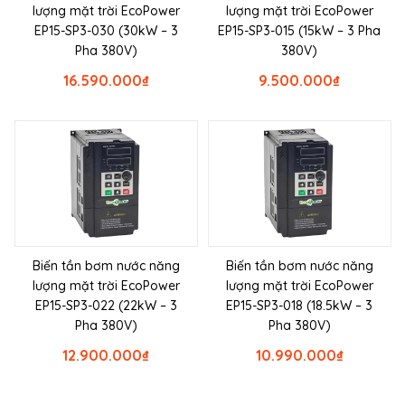
lượng mặt trời EcoPower
lượng mặt trời EcoPower
EP15-SP3-030 (30kW – 3
EP15-SP3-015 (15kW – 3 Pha
Pha 380V)
380V)
16.590.000
₫
9.500.000
₫
Biến tần bơm nước năng
Biến tần bơm nước năng
lượng mặt trời EcoPower
lượng mặt trời EcoPower
EP15-SP3-022 (22kW – 3
EP15-SP3-018 (18.5kW – 3
Pha 380V)
Pha 380V)
12.900.000
₫
10.990.000
₫