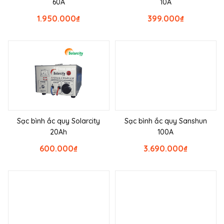
60A
10A
1.950.000
₫
399.000
₫
Sạc bình ắc quy Solarcity
Sạc bình ắc quy Sanshun
20Ah
100A
600.000
₫
3.690.000
₫