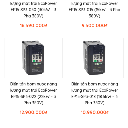
lượng mặt trời EcoPower
lượng mặt trời EcoPower
EP15-SP3-030 (30kW – 3
EP15-SP3-015 (15kW – 3 Pha
Pha 380V)
380V)
16.590.000
₫
9.500.000
₫
Biến tần bơm nước năng
Biến tần bơm nước năng
lượng mặt trời EcoPower
lượng mặt trời EcoPower
EP15-SP3-022 (22kW – 3
EP15-SP3-018 (18.5kW – 3
Pha 380V)
Pha 380V)
12.900.000
₫
10.990.000
₫