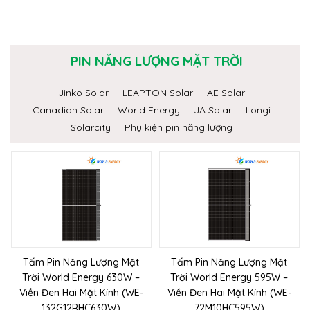
PIN NĂNG LƯỢNG MẶT TRỜI
Jinko Solar
LEAPTON Solar
AE Solar
Canadian Solar
World Energy
JA Solar
Longi
Solarcity
Phụ kiện pin năng lượng
Tấm Pin Năng Lượng Mặt
Tấm Pin Năng Lượng Mặt
Trời World Energy 630W –
Trời World Energy 595W –
Viền Đen Hai Mặt Kính (WE-
Viền Đen Hai Mặt Kính (WE-
132G12RHC630W)
72M10HC595W)