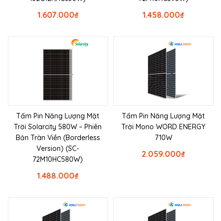
1.607.000
₫
1.458.000
₫
Tấm Pin Năng Lượng Mặt
Tấm Pin Năng Lượng Mặt
Trời Solarcity 580W – Phiên
Trời Mono WORD ENERGY
Bản Tràn Viền (Borderless
710W
Version) (SC-
2.059.000
₫
72M10HC580W)
1.488.000
₫