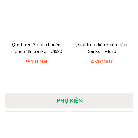
Quạt treo 2 dây chuyển
Quạt treo điều khiển từ xa
hướng điện Senko TC1620
Senko TR1683
352.000
₫
451.000
₫
PHỤ KIỆN