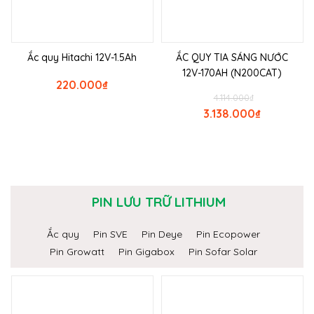
Ắc quy Hitachi 12V-1.5Ah
ẮC QUY TIA SÁNG NƯỚC
12V-170AH (N200CAT)
220.000
₫
4.114.000
₫
3.138.000
₫
PIN LƯU TRỮ LITHIUM
Ắc quy
Pin SVE
Pin Deye
Pin Ecopower
Pin Growatt
Pin Gigabox
Pin Sofar Solar