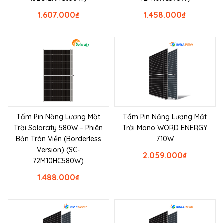
1.607.000
₫
1.458.000
₫
Tấm Pin Năng Lượng Mặt
Tấm Pin Năng Lượng Mặt
Trời Solarcity 580W – Phiên
Trời Mono WORD ENERGY
Bản Tràn Viền (Borderless
710W
Version) (SC-
2.059.000
₫
72M10HC580W)
1.488.000
₫