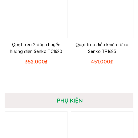
Quạt treo 2 dây chuyển
Quạt treo điều khiển từ xa
hướng điện Senko TC1620
Senko TR1683
352.000
₫
451.000
₫
PHỤ KIỆN