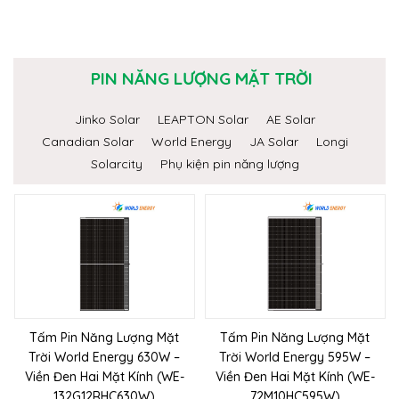
PIN NĂNG LƯỢNG MẶT TRỜI
Jinko Solar
LEAPTON Solar
AE Solar
Canadian Solar
World Energy
JA Solar
Longi
Solarcity
Phụ kiện pin năng lượng
Tấm Pin Năng Lượng Mặt
Tấm Pin Năng Lượng Mặt
Trời World Energy 630W –
Trời World Energy 595W –
Viền Đen Hai Mặt Kính (WE-
Viền Đen Hai Mặt Kính (WE-
132G12RHC630W)
72M10HC595W)