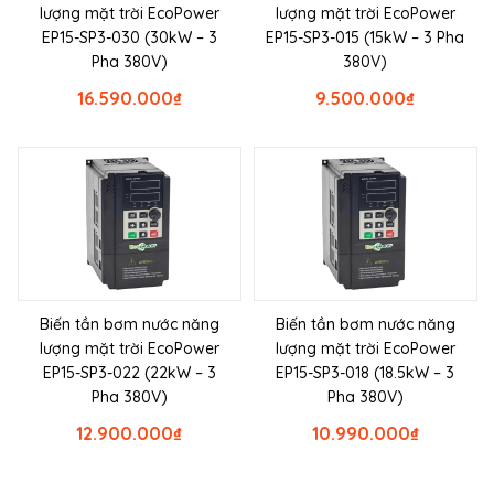
lượng mặt trời EcoPower
lượng mặt trời EcoPower
EP15-SP3-030 (30kW – 3
EP15-SP3-015 (15kW – 3 Pha
Pha 380V)
380V)
16.590.000
₫
9.500.000
₫
Biến tần bơm nước năng
Biến tần bơm nước năng
lượng mặt trời EcoPower
lượng mặt trời EcoPower
EP15-SP3-022 (22kW – 3
EP15-SP3-018 (18.5kW – 3
Pha 380V)
Pha 380V)
12.900.000
₫
10.990.000
₫