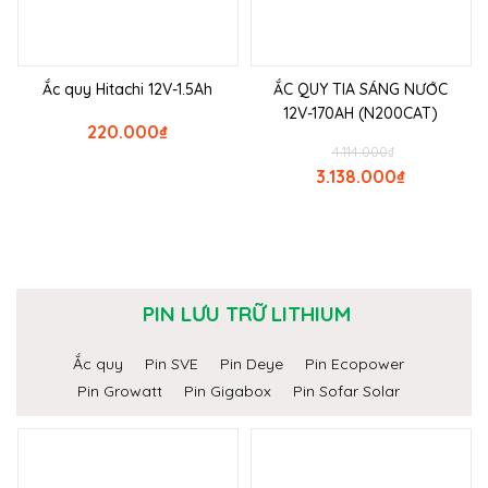
Ắc quy Hitachi 12V-1.5Ah
ẮC QUY TIA SÁNG NƯỚC
12V-170AH (N200CAT)
220.000
₫
4.114.000
₫
3.138.000
₫
PIN LƯU TRỮ LITHIUM
Ắc quy
Pin SVE
Pin Deye
Pin Ecopower
Pin Growatt
Pin Gigabox
Pin Sofar Solar