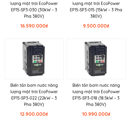
lượng mặt trời EcoPower
lượng mặt trời EcoPower
EP15-SP3-030 (30kW – 3
EP15-SP3-015 (15kW – 3 Pha
Pha 380V)
380V)
16.590.000
₫
9.500.000
₫
Biến tần bơm nước năng
Biến tần bơm nước năng
lượng mặt trời EcoPower
lượng mặt trời EcoPower
EP15-SP3-022 (22kW – 3
EP15-SP3-018 (18.5kW – 3
Pha 380V)
Pha 380V)
12.900.000
₫
10.990.000
₫