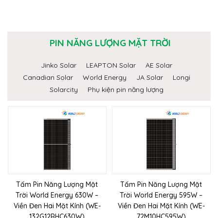
PIN NĂNG LƯỢNG MẶT TRỜI
Jinko Solar
LEAPTON Solar
AE Solar
Canadian Solar
World Energy
JA Solar
Longi
Solarcity
Phụ kiện pin năng lượng
Tấm Pin Năng Lượng Mặt
Tấm Pin Năng Lượng Mặt
Trời World Energy 630W –
Trời World Energy 595W –
Viền Đen Hai Mặt Kính (WE-
Viền Đen Hai Mặt Kính (WE-
132G12RHC630W)
72M10HC595W)