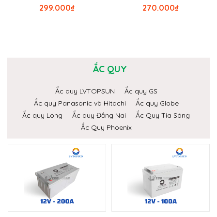
299.000
₫
270.000
₫
ẮC QUY
Ắc quy LVTOPSUN
Ắc quy GS
Ắc quy Panasonic và Hitachi
Ắc quy Globe
Ắc quy Long
Ắc quy Đồng Nai
Ắc Quy Tia Sáng
Ắc Quy Phoenix