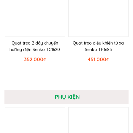
Quạt treo 2 dây chuyển
Quạt treo điều khiển từ xa
hướng điện Senko TC1620
Senko TR1683
352.000
₫
451.000
₫
PHỤ KIỆN