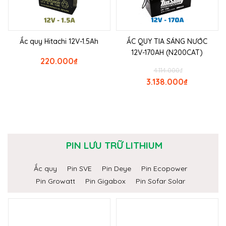
Ắc quy Hitachi 12V-1.5Ah
ẮC QUY TIA SÁNG NƯỚC
12V-170AH (N200CAT)
220.000
₫
4.114.000
₫
3.138.000
₫
PIN LƯU TRỮ LITHIUM
Ắc quy
Pin SVE
Pin Deye
Pin Ecopower
Pin Growatt
Pin Gigabox
Pin Sofar Solar