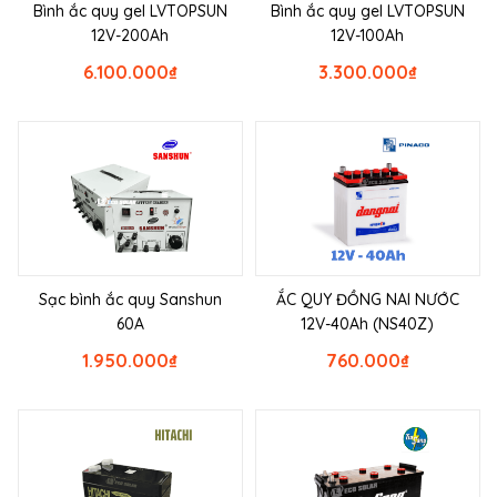
Bình ắc quy gel LVTOPSUN
Bình ắc quy gel LVTOPSUN
12V-200Ah
12V-100Ah
6.100.000
₫
3.300.000
₫
Sạc bình ắc quy Sanshun
ẮC QUY ĐỒNG NAI NƯỚC
60A
12V-40Ah (NS40Z)
1.950.000
₫
760.000
₫