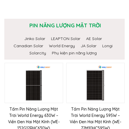
PIN NĂNG LƯỢNG MẶT TRỜI
Jinko Solar
LEAPTON Solar
AE Solar
Canadian Solar
World Energy
JA Solar
Longi
Solarcity
Phụ kiện pin năng lượng
Tấm Pin Năng Lượng Mặt
Tấm Pin Năng Lượng Mặt
Trời World Energy 630W –
Trời World Energy 595W –
Viền Đen Hai Mặt Kính (WE-
Viền Đen Hai Mặt Kính (WE-
132G12RHC630W)
72M10HC595W)