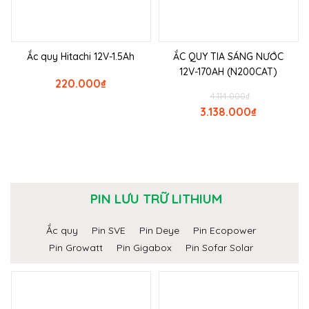
Ắc quy Hitachi 12V-1.5Ah
ẮC QUY TIA SÁNG NƯỚC
12V-170AH (N200CAT)
220.000
₫
4.114.000
₫
3.138.000
₫
PIN LƯU TRỮ LITHIUM
Ắc quy
Pin SVE
Pin Deye
Pin Ecopower
Pin Growatt
Pin Gigabox
Pin Sofar Solar