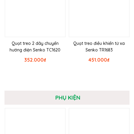
Quạt treo 2 dây chuyển
Quạt treo điều khiển từ xa
hướng điện Senko TC1620
Senko TR1683
352.000
₫
451.000
₫
PHỤ KIỆN