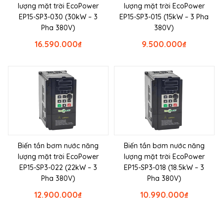
lượng mặt trời EcoPower
lượng mặt trời EcoPower
EP15-SP3-030 (30kW – 3
EP15-SP3-015 (15kW – 3 Pha
Pha 380V)
380V)
16.590.000
₫
9.500.000
₫
Biến tần bơm nước năng
Biến tần bơm nước năng
lượng mặt trời EcoPower
lượng mặt trời EcoPower
EP15-SP3-022 (22kW – 3
EP15-SP3-018 (18.5kW – 3
Pha 380V)
Pha 380V)
12.900.000
₫
10.990.000
₫