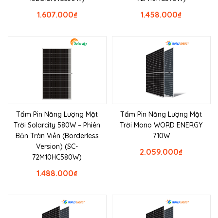
1.607.000
₫
1.458.000
₫
Tấm Pin Năng Lượng Mặt
Tấm Pin Năng Lượng Mặt
Trời Solarcity 580W – Phiên
Trời Mono WORD ENERGY
Bản Tràn Viền (Borderless
710W
Version) (SC-
2.059.000
₫
72M10HC580W)
1.488.000
₫