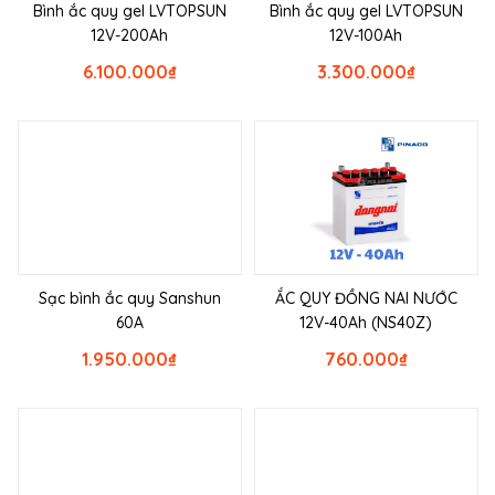
Bình ắc quy gel LVTOPSUN
Bình ắc quy gel LVTOPSUN
12V-200Ah
12V-100Ah
6.100.000
₫
3.300.000
₫
Sạc bình ắc quy Sanshun
ẮC QUY ĐỒNG NAI NƯỚC
60A
12V-40Ah (NS40Z)
1.950.000
₫
760.000
₫