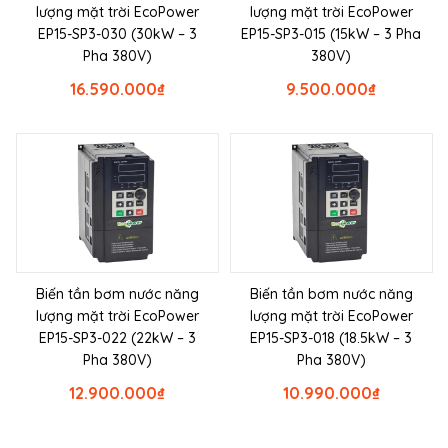
lượng mặt trời EcoPower
lượng mặt trời EcoPower
EP15-SP3-030 (30kW – 3
EP15-SP3-015 (15kW – 3 Pha
Pha 380V)
380V)
16.590.000
₫
9.500.000
₫
Biến tần bơm nước năng
Biến tần bơm nước năng
lượng mặt trời EcoPower
lượng mặt trời EcoPower
EP15-SP3-022 (22kW – 3
EP15-SP3-018 (18.5kW – 3
Pha 380V)
Pha 380V)
12.900.000
₫
10.990.000
₫