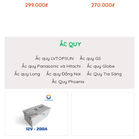
299.000
₫
270.000
₫
ẮC QUY
Ắc quy LVTOPSUN
Ắc quy GS
Ắc quy Panasonic và Hitachi
Ắc quy Globe
Ắc quy Long
Ắc quy Đồng Nai
Ắc Quy Tia Sáng
Ắc Quy Phoenix