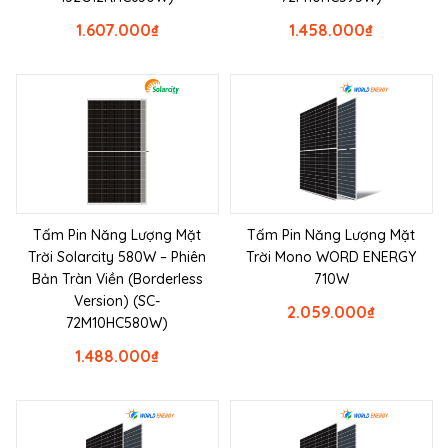
1.607.000
₫
1.458.000
₫
Tấm Pin Năng Lượng Mặt
Tấm Pin Năng Lượng Mặt
Trời Solarcity 580W – Phiên
Trời Mono WORD ENERGY
Bản Tràn Viền (Borderless
710W
Version) (SC-
2.059.000
₫
72M10HC580W)
1.488.000
₫