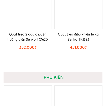
Quạt treo 2 dây chuyển
Quạt treo điều khiển từ xa
hướng điện Senko TC1620
Senko TR1683
352.000
₫
451.000
₫
PHỤ KIỆN