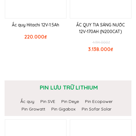
Ắc quy Hitachi 12V-1.5Ah
ẮC QUY TIA SÁNG NƯỚC
12V-170AH (N200CAT)
220.000
₫
4.114.000
₫
3.138.000
₫
PIN LƯU TRỮ LITHIUM
Ắc quy
Pin SVE
Pin Deye
Pin Ecopower
Pin Growatt
Pin Gigabox
Pin Sofar Solar