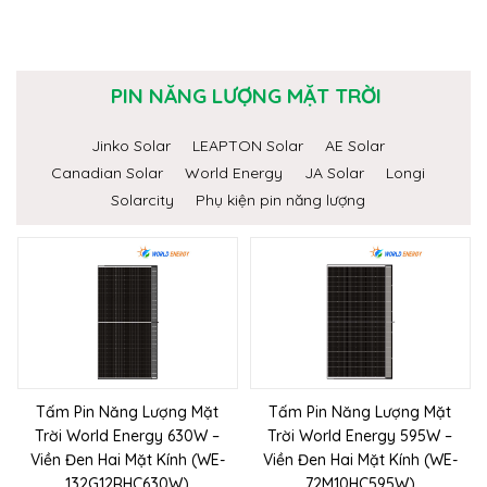
PIN NĂNG LƯỢNG MẶT TRỜI
Jinko Solar
LEAPTON Solar
AE Solar
Canadian Solar
World Energy
JA Solar
Longi
Solarcity
Phụ kiện pin năng lượng
Tấm Pin Năng Lượng Mặt
Tấm Pin Năng Lượng Mặt
Trời World Energy 630W –
Trời World Energy 595W –
Viền Đen Hai Mặt Kính (WE-
Viền Đen Hai Mặt Kính (WE-
132G12RHC630W)
72M10HC595W)