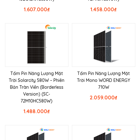
1.607.000
₫
1.458.000
₫
Tấm Pin Năng Lượng Mặt
Tấm Pin Năng Lượng Mặt
Trời Solarcity 580W – Phiên
Trời Mono WORD ENERGY
Bản Tràn Viền (Borderless
710W
Version) (SC-
2.059.000
₫
72M10HC580W)
1.488.000
₫