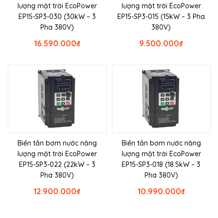
lượng mặt trời EcoPower
lượng mặt trời EcoPower
EP15-SP3-030 (30kW – 3
EP15-SP3-015 (15kW – 3 Pha
Pha 380V)
380V)
16.590.000
₫
9.500.000
₫
Biến tần bơm nước năng
Biến tần bơm nước năng
lượng mặt trời EcoPower
lượng mặt trời EcoPower
EP15-SP3-022 (22kW – 3
EP15-SP3-018 (18.5kW – 3
Pha 380V)
Pha 380V)
12.900.000
₫
10.990.000
₫