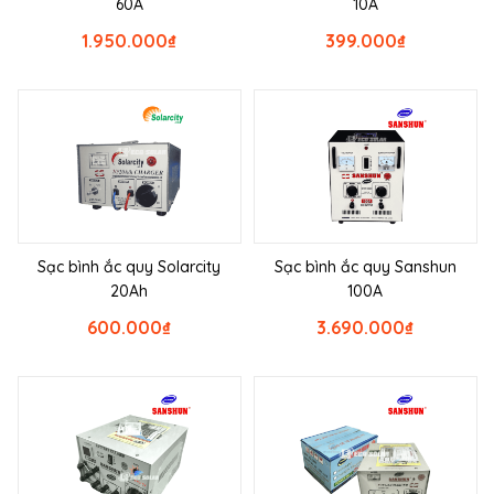
60A
10A
1.950.000
₫
399.000
₫
Sạc bình ắc quy Solarcity
Sạc bình ắc quy Sanshun
20Ah
100A
600.000
₫
3.690.000
₫