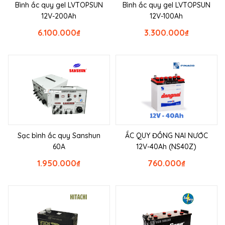
Bình ắc quy gel LVTOPSUN
Bình ắc quy gel LVTOPSUN
12V-200Ah
12V-100Ah
6.100.000
₫
3.300.000
₫
Sạc bình ắc quy Sanshun
ẮC QUY ĐỒNG NAI NƯỚC
60A
12V-40Ah (NS40Z)
1.950.000
₫
760.000
₫