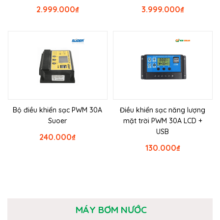
2.999.000
₫
3.999.000
₫
Bộ điều khiển sạc PWM 30A
Điều khiển sạc năng lượng
Suoer
mặt trời PWM 30A LCD +
USB
240.000
₫
130.000
₫
MÁY BƠM NƯỚC