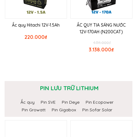
Ắc quy Hitachi 12V-1.5Ah
ẮC QUY TIA SÁNG NƯỚC
12V-170AH (N200CAT)
220.000
₫
4.114.000
₫
3.138.000
₫
PIN LƯU TRỮ LITHIUM
Ắc quy
Pin SVE
Pin Deye
Pin Ecopower
Pin Growatt
Pin Gigabox
Pin Sofar Solar