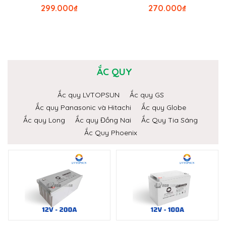
299.000
₫
270.000
₫
ẮC QUY
Ắc quy LVTOPSUN
Ắc quy GS
Ắc quy Panasonic và Hitachi
Ắc quy Globe
Ắc quy Long
Ắc quy Đồng Nai
Ắc Quy Tia Sáng
Ắc Quy Phoenix