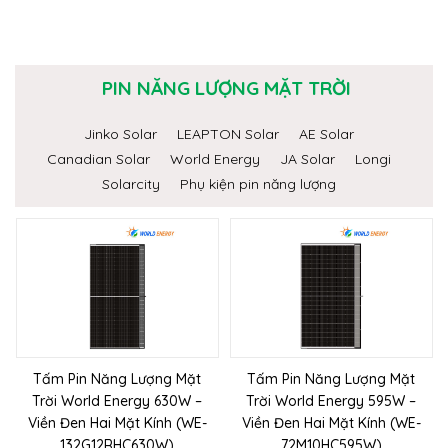
PIN NĂNG LƯỢNG MẶT TRỜI
Jinko Solar
LEAPTON Solar
AE Solar
Canadian Solar
World Energy
JA Solar
Longi
Solarcity
Phụ kiện pin năng lượng
Tấm Pin Năng Lượng Mặt
Tấm Pin Năng Lượng Mặt
Trời World Energy 630W –
Trời World Energy 595W –
Viền Đen Hai Mặt Kính (WE-
Viền Đen Hai Mặt Kính (WE-
132G12RHC630W)
72M10HC595W)