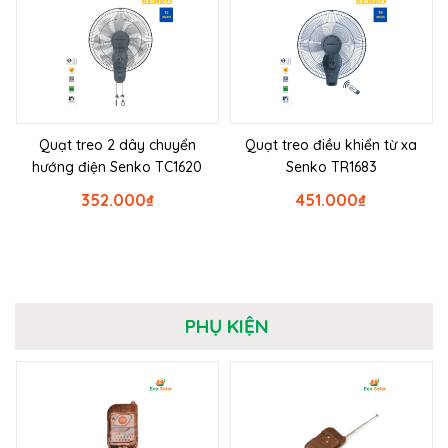
Quạt treo 2 dây chuyển
Quạt treo điều khiển từ xa
hướng điện Senko TC1620
Senko TR1683
352.000
₫
451.000
₫
PHỤ KIỆN