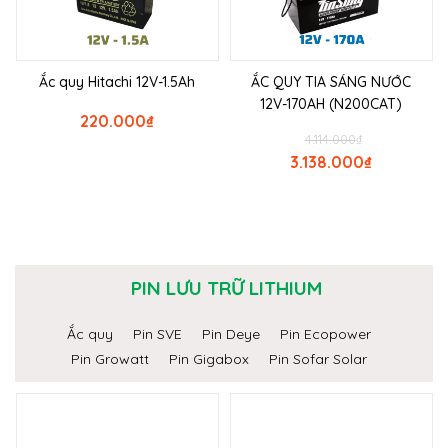
Ắc quy Hitachi 12V-1.5Ah
ẮC QUY TIA SÁNG NƯỚC
12V-170AH (N200CAT)
220.000
₫
4.114.000
₫
3.138.000
₫
PIN LƯU TRỮ LITHIUM
Ắc quy
Pin SVE
Pin Deye
Pin Ecopower
Pin Growatt
Pin Gigabox
Pin Sofar Solar