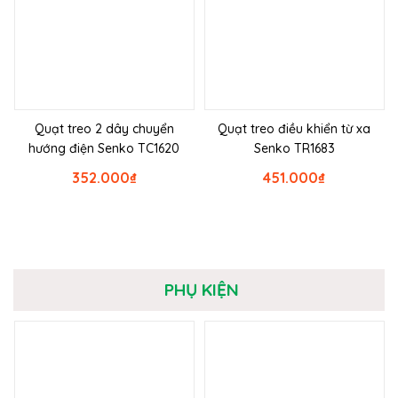
Quạt treo 2 dây chuyển
Quạt treo điều khiển từ xa
hướng điện Senko TC1620
Senko TR1683
352.000
₫
451.000
₫
PHỤ KIỆN