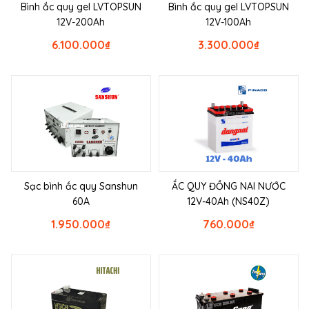
Bình ắc quy gel LVTOPSUN
Bình ắc quy gel LVTOPSUN
12V-200Ah
12V-100Ah
6.100.000
₫
3.300.000
₫
Sạc bình ắc quy Sanshun
ẮC QUY ĐỒNG NAI NƯỚC
60A
12V-40Ah (NS40Z)
1.950.000
₫
760.000
₫