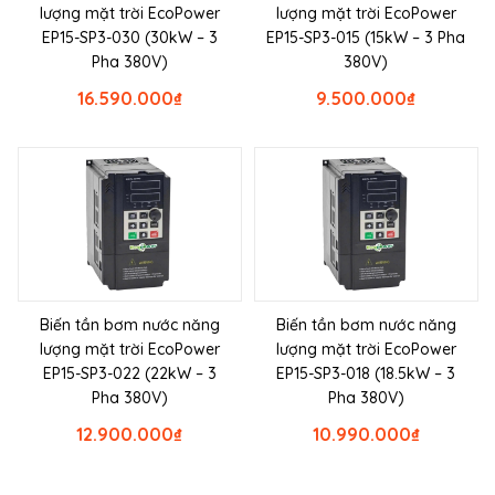
lượng mặt trời EcoPower
lượng mặt trời EcoPower
EP15-SP3-030 (30kW – 3
EP15-SP3-015 (15kW – 3 Pha
Pha 380V)
380V)
16.590.000
₫
9.500.000
₫
Biến tần bơm nước năng
Biến tần bơm nước năng
lượng mặt trời EcoPower
lượng mặt trời EcoPower
EP15-SP3-022 (22kW – 3
EP15-SP3-018 (18.5kW – 3
Pha 380V)
Pha 380V)
12.900.000
₫
10.990.000
₫