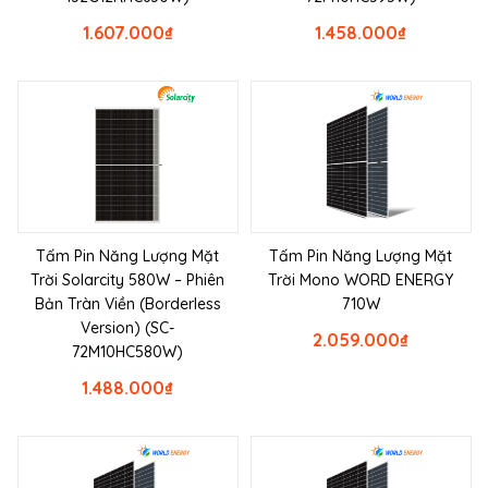
1.607.000
₫
1.458.000
₫
Tấm Pin Năng Lượng Mặt
Tấm Pin Năng Lượng Mặt
Trời Solarcity 580W – Phiên
Trời Mono WORD ENERGY
Bản Tràn Viền (Borderless
710W
Version) (SC-
2.059.000
₫
72M10HC580W)
1.488.000
₫