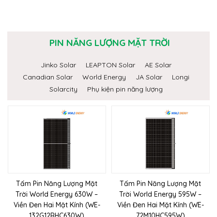
PIN NĂNG LƯỢNG MẶT TRỜI
Jinko Solar
LEAPTON Solar
AE Solar
Canadian Solar
World Energy
JA Solar
Longi
Solarcity
Phụ kiện pin năng lượng
Tấm Pin Năng Lượng Mặt
Tấm Pin Năng Lượng Mặt
Trời World Energy 630W –
Trời World Energy 595W –
Viền Đen Hai Mặt Kính (WE-
Viền Đen Hai Mặt Kính (WE-
132G12RHC630W)
72M10HC595W)