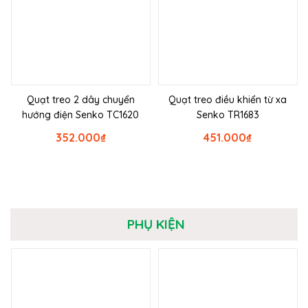
Quạt treo 2 dây chuyển
Quạt treo điều khiển từ xa
hướng điện Senko TC1620
Senko TR1683
352.000
₫
451.000
₫
PHỤ KIỆN