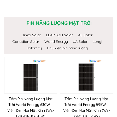
PIN NĂNG LƯỢNG MẶT TRỜI
Jinko Solar
LEAPTON Solar
AE Solar
Canadian Solar
World Energy
JA Solar
Longi
Solarcity
Phụ kiện pin năng lượng
Tấm Pin Năng Lượng Mặt
Tấm Pin Năng Lượng Mặt
Trời World Energy 630W –
Trời World Energy 595W –
Viền Đen Hai Mặt Kính (WE-
Viền Đen Hai Mặt Kính (WE-
132G12RHC630W)
72M10HC595W)