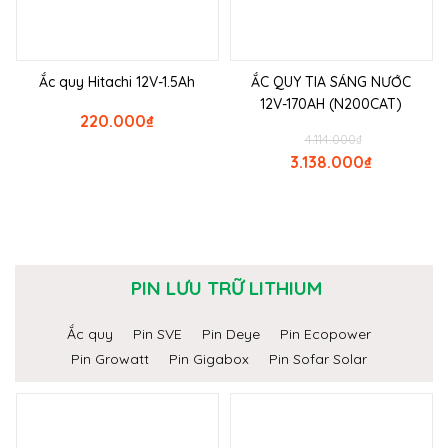
Ắc quy Hitachi 12V-1.5Ah
ẮC QUY TIA SÁNG NƯỚC
12V-170AH (N200CAT)
220.000
₫
4.114.000
₫
3.138.000
₫
PIN LƯU TRỮ LITHIUM
Ắc quy
Pin SVE
Pin Deye
Pin Ecopower
Pin Growatt
Pin Gigabox
Pin Sofar Solar