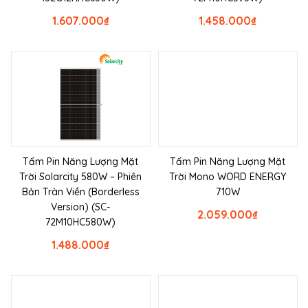
1.607.000
₫
1.458.000
₫
Tấm Pin Năng Lượng Mặt
Tấm Pin Năng Lượng Mặt
Trời Solarcity 580W – Phiên
Trời Mono WORD ENERGY
Bản Tràn Viền (Borderless
710W
Version) (SC-
2.059.000
₫
72M10HC580W)
1.488.000
₫