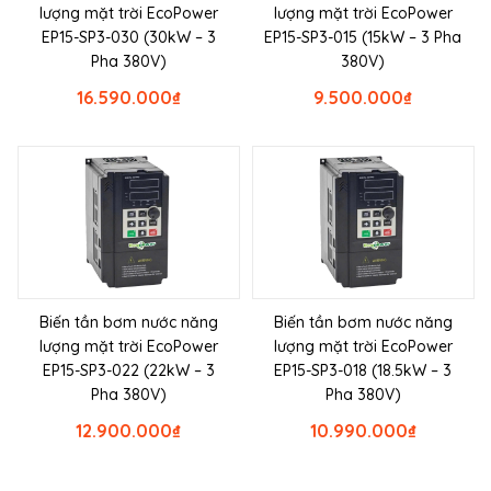
lượng mặt trời EcoPower
lượng mặt trời EcoPower
EP15-SP3-030 (30kW – 3
EP15-SP3-015 (15kW – 3 Pha
Pha 380V)
380V)
16.590.000
₫
9.500.000
₫
Biến tần bơm nước năng
Biến tần bơm nước năng
lượng mặt trời EcoPower
lượng mặt trời EcoPower
EP15-SP3-022 (22kW – 3
EP15-SP3-018 (18.5kW – 3
Pha 380V)
Pha 380V)
12.900.000
₫
10.990.000
₫