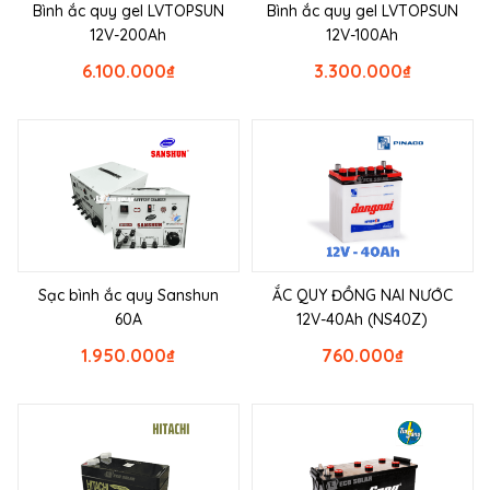
Bình ắc quy gel LVTOPSUN
Bình ắc quy gel LVTOPSUN
12V-200Ah
12V-100Ah
6.100.000
₫
3.300.000
₫
Sạc bình ắc quy Sanshun
ẮC QUY ĐỒNG NAI NƯỚC
60A
12V-40Ah (NS40Z)
1.950.000
₫
760.000
₫