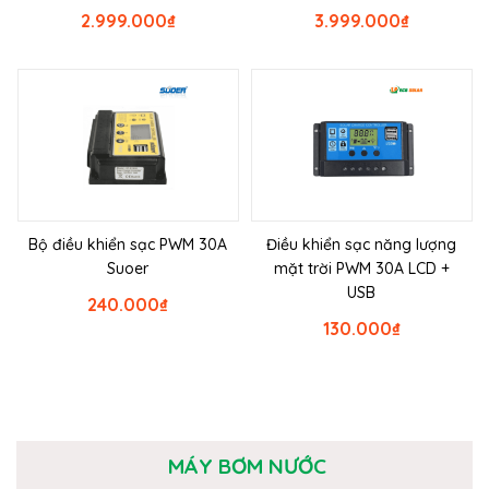
2.999.000
₫
3.999.000
₫
Bộ điều khiển sạc PWM 30A
Điều khiển sạc năng lượng
Suoer
mặt trời PWM 30A LCD +
USB
240.000
₫
130.000
₫
MÁY BƠM NƯỚC