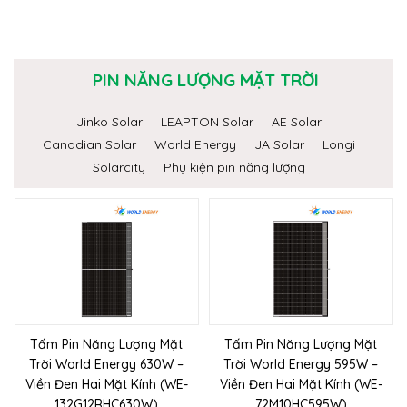
PIN NĂNG LƯỢNG MẶT TRỜI
Jinko Solar
LEAPTON Solar
AE Solar
Canadian Solar
World Energy
JA Solar
Longi
Solarcity
Phụ kiện pin năng lượng
Tấm Pin Năng Lượng Mặt
Tấm Pin Năng Lượng Mặt
Trời World Energy 630W –
Trời World Energy 595W –
Viền Đen Hai Mặt Kính (WE-
Viền Đen Hai Mặt Kính (WE-
132G12RHC630W)
72M10HC595W)