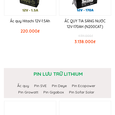
Ắc quy Hitachi 12V-1.5Ah
ẮC QUY TIA SÁNG NƯỚC
12V-170AH (N200CAT)
220.000
₫
4.114.000
₫
3.138.000
₫
PIN LƯU TRỮ LITHIUM
Ắc quy
Pin SVE
Pin Deye
Pin Ecopower
Pin Growatt
Pin Gigabox
Pin Sofar Solar