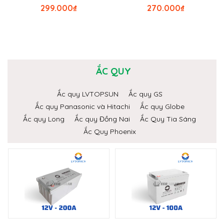
299.000
₫
270.000
₫
ẮC QUY
Ắc quy LVTOPSUN
Ắc quy GS
Ắc quy Panasonic và Hitachi
Ắc quy Globe
Ắc quy Long
Ắc quy Đồng Nai
Ắc Quy Tia Sáng
Ắc Quy Phoenix