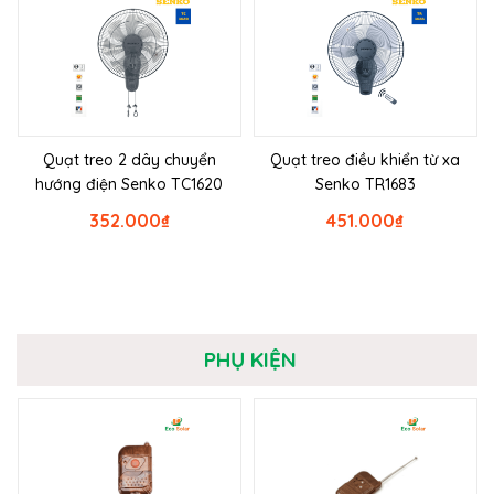
Quạt treo 2 dây chuyển
Quạt treo điều khiển từ xa
hướng điện Senko TC1620
Senko TR1683
352.000
₫
451.000
₫
PHỤ KIỆN