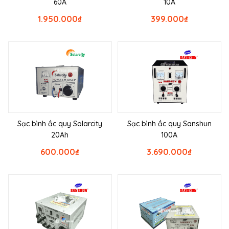
60A
10A
1.950.000
₫
399.000
₫
Sạc bình ắc quy Solarcity
Sạc bình ắc quy Sanshun
20Ah
100A
600.000
₫
3.690.000
₫