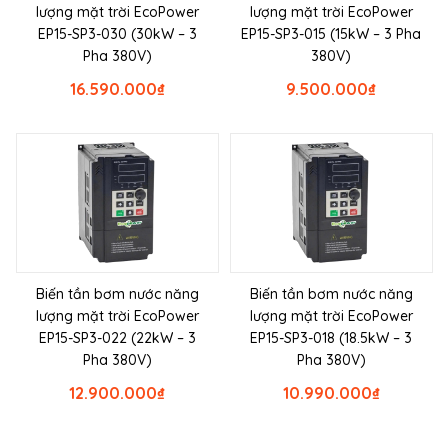
lượng mặt trời EcoPower
lượng mặt trời EcoPower
EP15-SP3-030 (30kW – 3
EP15-SP3-015 (15kW – 3 Pha
Pha 380V)
380V)
16.590.000
₫
9.500.000
₫
Biến tần bơm nước năng
Biến tần bơm nước năng
lượng mặt trời EcoPower
lượng mặt trời EcoPower
EP15-SP3-022 (22kW – 3
EP15-SP3-018 (18.5kW – 3
Pha 380V)
Pha 380V)
12.900.000
₫
10.990.000
₫