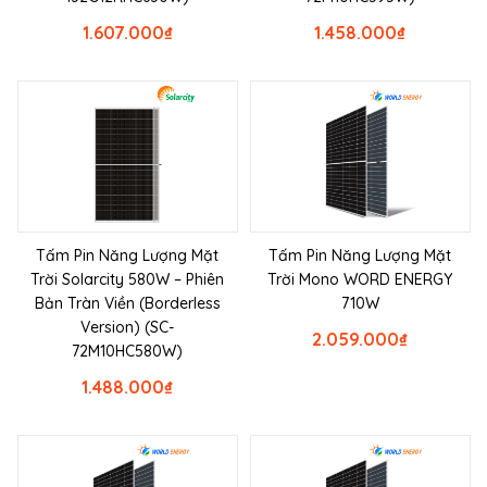
1.607.000
₫
1.458.000
₫
Tấm Pin Năng Lượng Mặt
Tấm Pin Năng Lượng Mặt
Trời Solarcity 580W – Phiên
Trời Mono WORD ENERGY
Bản Tràn Viền (Borderless
710W
Version) (SC-
2.059.000
₫
72M10HC580W)
1.488.000
₫