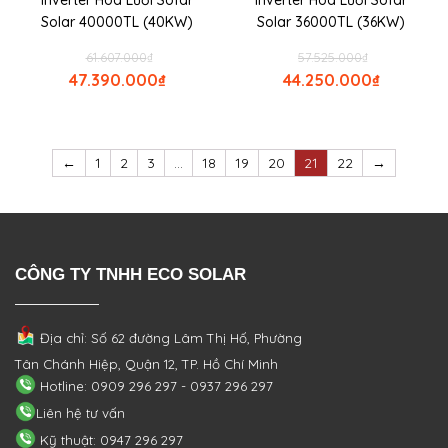
Inverter Hòa Lưới Sofar
Inverter Hòa Lưới Sofar
Solar 40000TL (40KW)
Solar 36000TL (36KW)
61.607.000
₫
57.525.000
₫
47.390.000
₫
44.250.000
₫
←
1
2
3
…
18
19
20
21
22
→
CÔNG TY TNHH ECO SOLAR
Địa chỉ: Số 62 đường Lâm Thị Hố, Phường
Tân Chánh Hiệp, Quận 12, TP. Hồ Chí Minh
Hotline: 0909 296 297 - 0937 296 297
Liên hệ tư vấn
Kỹ thuật: 0947 296 297