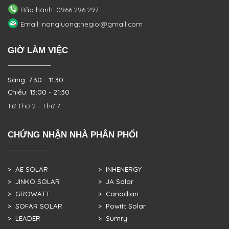
Bảo hành: 0966 296 297
Email: nangluongthegioi@gmail.com
GIỜ LÀM VIỆC
Sáng: 7:30 - 11:30
Chiều: 13:00 - 21:30
Từ Thứ 2 - Thứ 7
CHỨNG NHẬN NHÀ PHÂN PHỐI
> AE SOLAR
> INHENERGY
> JINKO SOLAR
> JA Solar
> GROWATT
> Canadian
> SOFAR SOLAR
> Powitt Solar
> LEADER
> Sumry