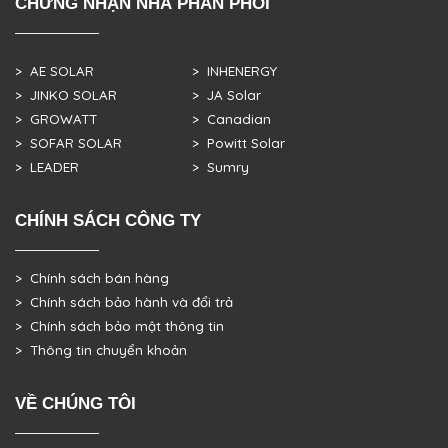
CHỨNG NHẬN NHÀ PHÂN PHỐI
> AE SOLAR
> INHENERGY
> JINKO SOLAR
> JA Solar
> GROWATT
> Canadian
> SOFAR SOLAR
> Powitt Solar
> LEADER
> Sumry
CHÍNH SÁCH CÔNG TY
> Chính sách bán hàng
> Chính sách bảo hành và đổi trả
> Chính sách bảo mật thông tin
> Thông tin chuyển khoản
VỀ CHÚNG TÔI