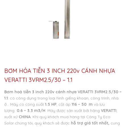
BƠM HỎA TIỄN 3 INCH 220v CÁNH NHỰA
VERATTI 3VRM2.5/30 – 1.1
Bơm hoả tiễn 3 inch 220v cánh nhựa VERATTI 3VRM2.5/30 –
1.1
: có công dụng trong loại hình giếng khoan, công trình, nhà
ở… Máy có công suất
1.5 HP
, cột áp
116 – 50 m
và lưu
lượng
0.6 – 3.3 m3/H
. Máy được sản xuất bởi hãng
VERATTI
,
xuất xứ
CHINA
. Khi quý khách mua hàng tại Công Ty Eco
Solar chúng tôi, quý khách sẽ được
hỗ trợ giá tốt nhất
,
cung