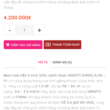
cấp đầy đủ chứng từ chính hãng và hàng được bảo hành 12
tháng.
4.200.000
₫
-
+
THANH TOÁN NGAY
THÊM VÀO GIỎ HÀNG
MÔ TẢ
ĐÁNH GIÁ (0)
Bơm hoả tiễn 3 inch 220v cánh nhựa VERATTI 3VRM2.5/30 –
1.1
: có công dụng trong loại hình giếng khoan, công trình, nhà
ở… Máy có công suất
1.5 HP
, cột áp
116 – 50 m
và lưu
lượng
0.6 – 3.3 m3/H
. Máy được sản xuất bởi hãng
VERATTI
,
xuất xứ
CHINA
. Khi quý khách mua hàng tại Công Ty Eco
Solar chúng tôi, quý khách sẽ được
hỗ trợ giá tốt nhất
,
cung
cấp đầy đủ chứng từ chính hãng và hàng được bảo hành 12